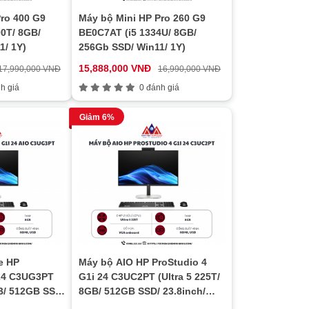
ro 400 G9
Máy bộ Mini HP Pro 260 G9
0T/ 8GB/
BE0C7AT (i5 1334U/ 8GB/
1/ 1Y)
256Gb SSD/ Win11/ 1Y)
15,888,000 VNĐ
17,990,000 VNĐ
16,990,000 VNĐ
h giá
0 đánh giá
Giảm 6%
e HP
Máy bộ AIO HP ProStudio 4
 24 C3UG3PT
G1i 24 C3UC2PT (Ultra 5 225T/
GB/ 512GB SSD/
8GB/ 512GB SSD/ 23.8inch/
in11/ 1Y)
Win11/ Black)