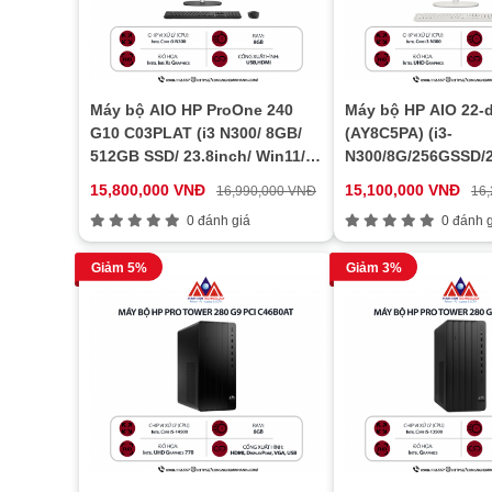
Máy bộ AIO HP ProOne 240
Máy bộ HP AIO 22-
G10 C03PLAT (i3 N300/ 8GB/
(AY8C5PA) (i3-
512GB SSD/ 23.8inch/ Win11/
N300/8G/256GSSD/
Black)
15,800,000 VNĐ
15,100,000 VNĐ
16,990,000 VNĐ
16
0 đánh giá
0 đánh g
Giảm 5%
Giảm 3%