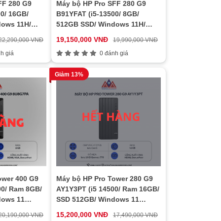
FF 280 G9
Máy bộ HP Pro SFF 280 G9
0/ 16GB/
B91YFAT (i5-13500/ 8GB/
dows 11H/
512GB SSD/ Windows 11H/
Wifi/ 1y)
19,150,000 VNĐ
22,290,000 VNĐ
19,990,000 VNĐ
h giá
0 đánh giá
Giảm 13%
ower 400 G9
Máy bộ HP Pro Tower 280 G9
00/ Ram 8GB/
AY1Y3PT (i5 14500/ Ram 16GB/
dows 11
SSD 512GB/ Windows 11
Home/ 1Y)
15,200,000 VNĐ
20,190,000 VNĐ
17,490,000 VNĐ