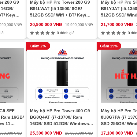
er 280 G9
Máy bộ HP Pro Tower 280 G9
Máy bộ HP Pro S
 16GB/
B91LWAT (I5 13500/ 8GB/
B91YJAT (i5-1350
BT/ Key/
512GB SSD/ Wifi + BT/ Key/
512GB SSD/ Win
Mouse/ Win11/ 1Y)
Wifi/ 1y)
20,900,000 VNĐ
21,700,000 VNĐ
,990,000 VNĐ
19,990,000 VNĐ
iá
0 đánh giá
0 đán
Giảm 2%
Giảm 15%
 G9 SFF
Máy bộ HP Pro Tower 400 G9
Máy bộ HP Pro T
/ Ram 16GB/
BG8Q4AT (i7-13700/ Ram
8U8G7PA (i7 137
ws 11
16GB/ SSD 512GB/ Windows
SSD 256GB/ Win
11 Home/ 1Y)
Home/ 1Y)
25,300,000 VNĐ
17,100,000 VNĐ
,990,000 VNĐ
25,900,000 VNĐ