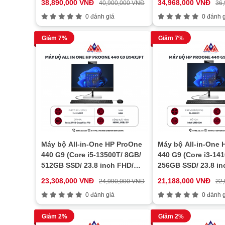
38,890,000 VNĐ
34,968,000 VNĐ
40,900,000 VNĐ
36
0 đánh giá
0 đánh g
Giảm 7%
Giảm 7%
Máy bộ All-in-One HP ProOne
Máy bộ All-in-One 
440 G9 (Core i5-13500T/ 8GB/
440 G9 (Core i3-14
512GB SSD/ 23.8 inch FHD/
256GB SSD/ 23.8 in
Win11/ 1Y)
Win11/ 1Y)
23,308,000 VNĐ
21,188,000 VNĐ
24,990,000 VNĐ
22
0 đánh giá
0 đánh g
Giảm 2%
Giảm 2%