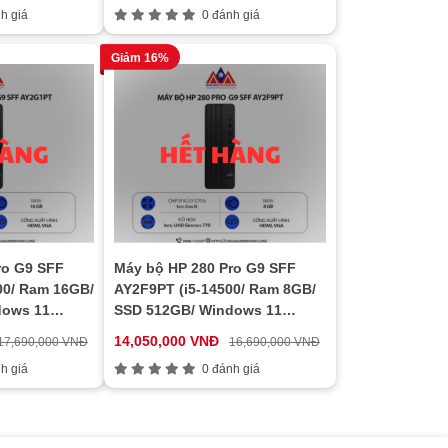
h giá
0 đánh giá
Giảm 16%
ro G9 SFF
Máy bộ HP 280 Pro G9 SFF
00/ Ram 16GB/
AY2F9PT (i5-14500/ Ram 8GB/
dows 11
SSD 512GB/ Windows 11
Home/ 1Y)
14,050,000 VNĐ
17,690,000 VNĐ
16,690,000 VNĐ
h giá
0 đánh giá