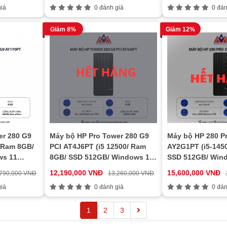
iá
0 đánh giá
0 đán
Giảm 8%
Giảm 12%
er 280 G9
Máy bộ HP Pro Tower 280 G9
Máy bộ HP 280 P
 Ram 8GB/
PCI AT4J6PT (i5 12500/ Ram
AY2G1PT (i5-145
ws 11
8GB/ SSD 512GB/ Windows 11
SSD 512GB/ Win
Home/ 1Y)
Home/ 1Y)
12,190,000 VNĐ
15,600,000 VNĐ
,790,000 VNĐ
13,260,000 VNĐ
iá
0 đánh giá
0 đán
1
2
3