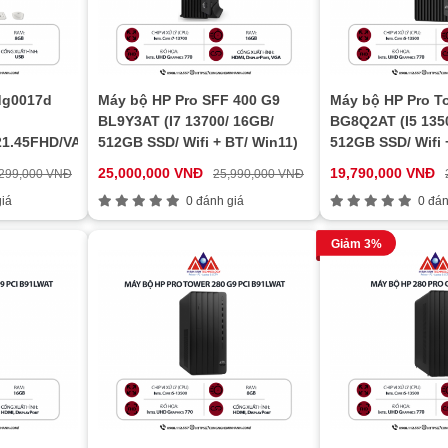
dg0017d
Máy bộ HP Pro SFF 400 G9
Máy bộ HP Pro T
BL9Y3AT (I7 13700/ 16GB/
BG8Q2AT (I5 135
21.45FHD/VA/WL/BT/WL_KB/WL_M/W11SL/TRẮNG)
512GB SSD/ Wifi + BT/ Win11)
512GB SSD/ Wifi 
25,000,000 VNĐ
19,790,000 VNĐ
,299,000 VNĐ
25,990,000 VNĐ
iá
0 đánh giá
0 đán
Giảm 3%