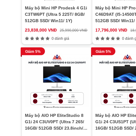
Máy bộ Mini HP Prodesk 4 G1i
Máy bộ Mini HP Pro
C3TW6PT (Ultra 5 225T/ 8GB/
C46D9AT (I5-14500T
512GB SSD/ Win11/ 1Y)
512GB SSD/ Win11/ 
23,838,000 VNĐ
17,796,000 VNĐ
25,990,000 VNĐ
18
0 đánh giá
0 đánh g
Giảm 5%
Giảm 5%
Máy bộ AIO HP EliteStudio 8
Máy bộ AIO HP Elit
G1i 24 C3UV0PT (Ultra 7 265/
G1i 24 C3US1PT (Ult
16GB/ 512GB SSD/ 23.8inch/
16GB/ 512GB SSD/ 2
Touch/ Key/ Mouse/ Win11/ 3Y)
Touch/ Key/ Mouse/