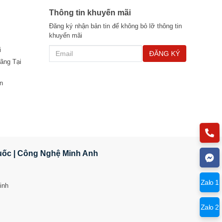
Thông tin khuyến mãi
Đăng ký nhận bản tin để không bỏ lỡ thông tin
khuyến mãi
i
ĐĂNG KÝ
ãng Tại
n
Quốc | Công Nghệ Minh Anh
Zalo 1
inh
Zalo 2