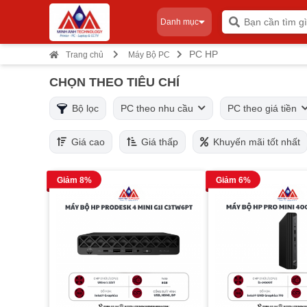
Danh mục
PC HP
Trang chủ
Máy Bộ PC
CHỌN THEO TIÊU CHÍ
Bộ lọc
PC theo nhu cầu
PC theo giá tiền
Giá cao
Giá thấp
Khuyến mãi tốt nhất
Giảm 8%
Giảm 6%