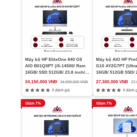
Máy bộ HP EliteOne 840 G9
Máy bộ AIO HP Pro
AIO B01QSPT (i5-14500/ Ram
G10 AY2G7PT (Ultra
16GB/ SSD 512GB/ 23.8 inch/
16GB/ 512GB SSD/ 2
Windows 11 Pro/ 3Y/ Bạc)
Win11/ Black)
34,150,000 VNĐ
27,300,000 VNĐ
34,990,000 VNĐ
27
0 đánh giá
0 đánh g
Giảm 7%
Giảm 7%