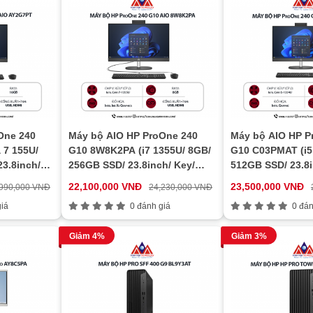
One 240
Máy bộ AIO HP ProOne 240
Máy bộ AIO HP P
 7 155U/
G10 8W8K2PA (i7 1355U/ 8GB/
G10 C03PMAT (i5
3.8inch/
256GB SSD/ 23.8inch/ Key/
512GB SSD/ 23.8i
Mouse/ Win11/ 1Y)
22,100,000 VNĐ
23,500,000 VNĐ
,990,000 VNĐ
24,230,000 VNĐ
iá
0 đánh giá
0 đán
Giảm 4%
Giảm 3%