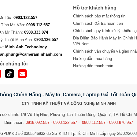
Hỗ trợ khách hàng
Chính sách bảo mật thông tin
 Mr Lộc:
0903.122.557
Chính sách đổi trả hoàn tiền
 Tính Ms Vân:
0908.112.557
Chính sách quy trình xử lý khiếu nạ
Án Mr Thành:
0908.333.074
Địa Điểm Bảo Hành Máy In Chính H
Kỹ Thuật Minh Anh:
0903.126.557
Việt Nam
ok:
Minh Anh Technology
Chính sách vận chuyển và giao nhậ
van.phung@cameraminhanh.com
Hướng dẫn mua hàng
ới chúng tôi
Hướng dẫn thanh toán
hòng Chính Hãng - Máy In, Camera, Laptop Giá Tốt Toàn 
CTY TNHH KỸ THUẬT VÀ CÔNG NGHỆ MINH ANH
ụ sở chính: 1/9 Võ Thị Nhờ, Phường Tân Thuận Đông, Quận 7, TP. Hồ Chí M
Điện thoại :
0919.092.557 - 0903.122.557 - 0908.112.557 - 0903.876.957
GPĐKKD số 0305546932 do Sở KHĐT Tp.Hồ Chí Minh cấp ngày 29/02/2008