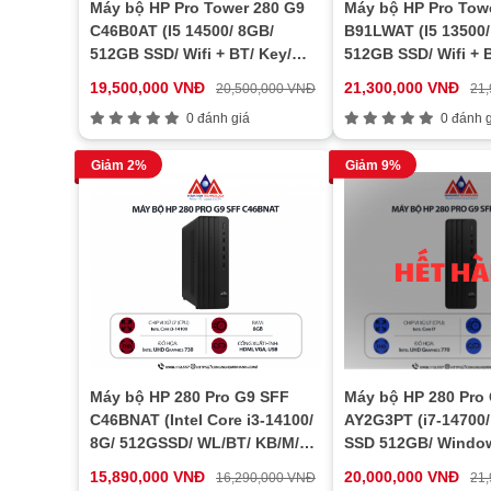
Máy bộ HP Pro Tower 280 G9
Máy bộ HP Pro Tow
C46B0AT (I5 14500/ 8GB/
B91LWAT (I5 13500/
512GB SSD/ Wifi + BT/ Key/
512GB SSD/ Wifi + 
Mouse/ Win11)
Mouse/ Win11/ 1Y)
19,500,000 VNĐ
21,300,000 VNĐ
20,500,000 VNĐ
21
0 đánh giá
0 đánh g
Giảm 2%
Giảm 9%
Máy bộ HP 280 Pro G9 SFF
Máy bộ HP 280 Pro
C46BNAT (Intel Core i3-14100/
AY2G3PT (i7-14700
8G/ 512GSSD/ WL/BT/ KB/M/
SSD 512GB/ Windo
W11SL)
Home/ 1Y)
15,890,000 VNĐ
20,000,000 VNĐ
16,290,000 VNĐ
21