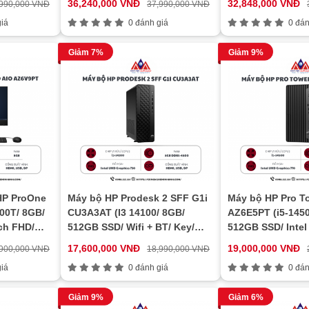
36,240,000 VNĐ
32,848,000 VNĐ
,990,000 VNĐ
37,990,000 VNĐ
3Y)
iá
0 đánh giá
0 đán
Giảm 7%
Giảm 9%
HP ProOne
Máy bộ HP Prodesk 2 SFF G1i
Máy bộ HP Pro T
100T/ 8GB/
CU3A3AT (I3 14100/ 8GB/
AZ6E5PT (i5-1450
ch FHD/
512GB SSD/ Wifi + BT/ Key/
512GB SSD/ Intel
Mouse/ Win11)
Windows 11 Hom
17,600,000 VNĐ
19,000,000 VNĐ
,900,000 VNĐ
18,990,000 VNĐ
iá
0 đánh giá
0 đán
Giảm 9%
Giảm 6%