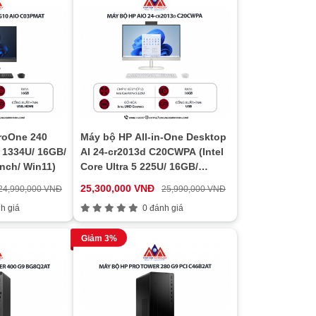
roOne 240
Máy bộ HP All-in-One Desktop
 1334U/ 16GB/
AI 24-cr2013d C20CWPA (Intel
nch/ Win11)
Core Ultra 5 225U/ 16GB/
512GB/ Intel UHD/ 23.8 inch
25,300,000 VNĐ
24,990,000 VNĐ
25,990,000 VNĐ
FHD IPS/ Win 11/ Trắng)
h giá
0 đánh giá
Giảm 3%