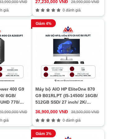
27,230,000 VNĐ
33,990,000 VNĐ
28,990,000 VNĐ
h giá
0 đánh giá
Giảm 4%
ower 400 G9
Máy bộ AIO HP EliteOne 870
0/ 8GB/
G9 B01RLPT (I5-14500/ 16GB/
 UHD 770/
512GB SSD/ 27 inch/ 2K/
e)
Touch/ Key/ Mouse/ Win11/
36,900,000 VNĐ
20,990,000 VNĐ
38,500,000 VNĐ
Bạc/ 3Y)
h giá
0 đánh giá
Giảm 3%