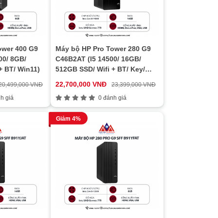
ower 400 G9
Máy bộ HP Pro Tower 280 G9
00/ 8GB/
C46B2AT (I5 14500/ 16GB/
+ BT/ Win11)
512GB SSD/ Wifi + BT/ Key/
Mouse/ Win11)
22,700,000 VNĐ
20,499,000 VNĐ
23,399,000 VNĐ
h giá
0 đánh giá
Giảm 4%