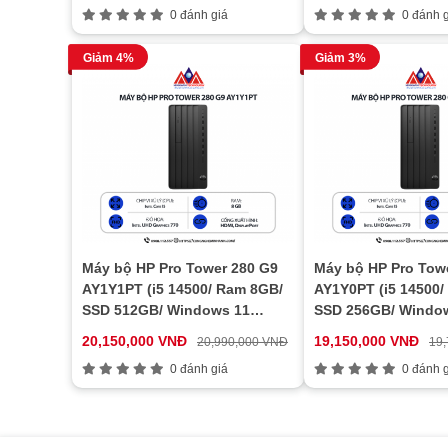
0 đánh giá
0 đánh g
Giảm 4%
Giảm 3%
Máy bộ HP Pro Tower 280 G9
Máy bộ HP Pro Tow
AY1Y1PT (i5 14500/ Ram 8GB/
AY1Y0PT (i5 14500/
SSD 512GB/ Windows 11
SSD 256GB/ Windo
Home/ 1Y)
Home/ 1Y)
20,150,000 VNĐ
19,150,000 VNĐ
20,990,000 VNĐ
19
0 đánh giá
0 đánh g