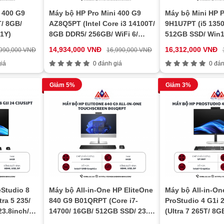
 400 G9
Máy bộ HP Pro Mini 400 G9
Máy bộ Mini HP P
/ 8GB/
AZ8Q5PT (Intel Core i3 14100T/
9H1U7PT (i5 1350
1Y)
8GB DDR5/ 256GB/ WiFi 6/
512GB SSD/ Win1
Bluetooth 5.3/ Windows 11
14,934,000 VNĐ
16,312,000 VNĐ
,990,000 VNĐ
16,990,000 VNĐ
Home SL)
iá
0 đánh giá
0 đán
Giảm 5%
Giảm 3%
eStudio 8
Máy bộ All-in-One HP EliteOne
Máy bộ All-in-On
ra 5 235/
840 G9 B01QRPT (Core i7-
ProStudio 4 G1i
3.8inch/
14700/ 16GB/ 512GB SSD/ 23.8
(Ultra 7 265T/ 8
 Win11/ 3Y)
inch FHD Touch/ Win11 Pro/
23.8 inch FHD/ W