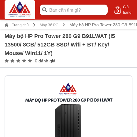
Giỏ
0
hàng
Máy bộ HP Pro Tower 280 G9 B91L
Trang chủ
Máy Bộ PC
Máy bộ HP Pro Tower 280 G9 B91LWAT (I5
13500/ 8GB/ 512GB SSD/ Wifi + BT/ Key/
Mouse/ Win11/ 1Y)
0 đánh giá