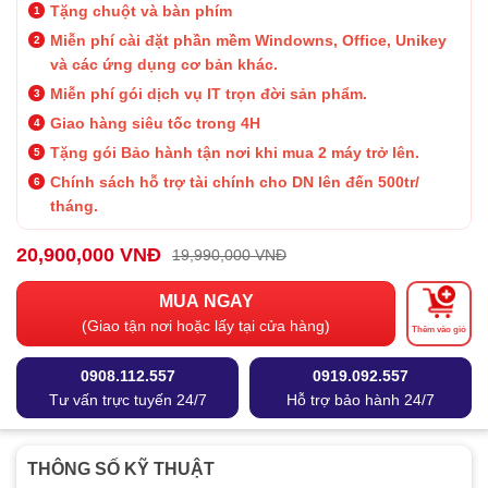
Tặng chuột và bàn phím
Miễn phí cài đặt phần mềm Windowns, Office, Unikey
và các ứng dụng cơ bản khác.
Miễn phí gói dịch vụ IT trọn đời sản phẩm.
Giao hàng siêu tốc trong 4H
Tặng gói Bảo hành
tận nơi khi mua 2 máy trở lên.
Chính sách hỗ trợ tài chính cho DN lên đến 500tr/
tháng.
20,900,000 VNĐ
19,990,000 VNĐ
MUA NGAY
(Giao tận nơi hoặc lấy tại cửa hàng)
Thêm vào giỏ
0908.112.557
0919.092.557
Tư vấn trực tuyến 24/7
Hỗ trợ bảo hành 24/7
THÔNG SỐ KỸ THUẬT