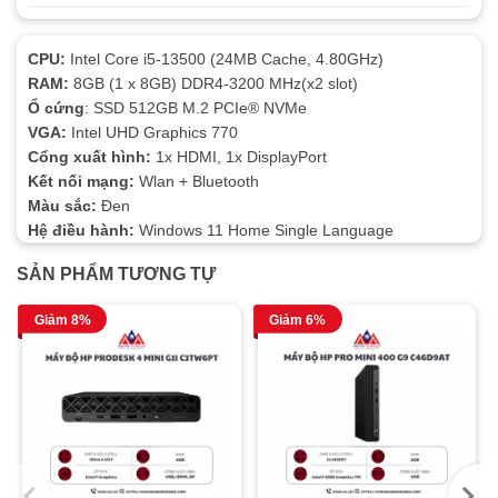
CPU:
Intel Core i5-13500 (24MB Cache, 4.80GHz)
RAM:
8GB (1 x 8GB) DDR4-3200 MHz(x2 slot)
Ổ cứng
: SSD 512GB M.2 PCIe® NVMe
VGA:
Intel UHD Graphics 770
Cổng xuất hình:
1x HDMI, 1x DisplayPort
Kết nối mạng:
Wlan + Bluetooth
Màu sắc:
Đen
Hệ điều hành:
Windows 11 Home Single Language
SẢN PHẨM TƯƠNG TỰ
Giảm 8%
Giảm 6%