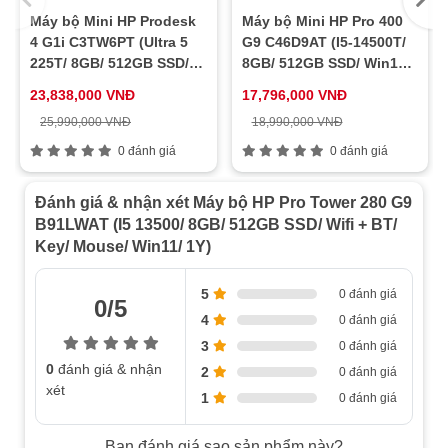
Máy bộ Mini HP Prodesk
Máy bộ Mini HP Pro 400
4 G1i C3TW6PT (Ultra 5
G9 C46D9AT (I5-14500T/
225T/ 8GB/ 512GB SSD/
8GB/ 512GB SSD/ Win11/
Win11/ 1Y)
1Y)
23,838,000 VNĐ
17,796,000 VNĐ
25,990,000 VNĐ
18,990,000 VNĐ
0 đánh giá
0 đánh giá
Đánh giá & nhận xét Máy bộ HP Pro Tower 280 G9
B91LWAT (I5 13500/ 8GB/ 512GB SSD/ Wifi + BT/
Key/ Mouse/ Win11/ 1Y)
5
0 đánh giá
0/5
4
0 đánh giá
3
0 đánh giá
0
đánh giá & nhận
2
0 đánh giá
xét
1
0 đánh giá
Bạn đánh giá sao sản phẩm này?