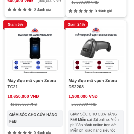
600,000 VNĐ
1,000,000 VNĐ
15,990,000 VNĐ
0 đánh giá
0 đánh giá
Giảm 5%
Giảm 24%
Máy đọc mã vạch Zebra
Máy đọc mã vạch Zebra
TC21
DS2208
10,650,000 VNĐ
1,900,000 VNĐ
11,235,000 VNĐ
2,500,000 VNĐ
GIẢM SỐC CHO CỬA HÀNG
GIẢM SỐC CHO CỬA HÀNG
F&B Miễn cài đặt online. Miễn
F&B
phí Bảo hành online trọn đời.
Miễn phí giao hàng siêu tốc
0 đánh giá