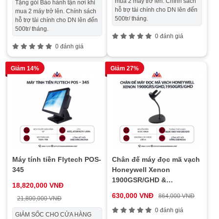
mua 2 máy trở lên. Chính sách
Tặng gói Bảo hành tận nơi khi
hỗ trợ tài chính cho DN lên đến
mua 2 máy trở lên. Chính sách
500tr/ tháng.
hỗ trợ tài chính cho DN lên đến
500tr/ tháng.
0 đánh giá
0 đánh giá
Giảm 14%
Giảm 27%
Máy tính tiền Flytech POS-
Chân đế máy đọc mã vạch
345
Honeywell Xenon
1900GSR/GHD &
18,820,000 VNĐ
1950GSR/GHD
630,000 VNĐ
864,000 VNĐ
21,800,000 VNĐ
0 đánh giá
GIẢM SỐC CHO CỬA HÀNG