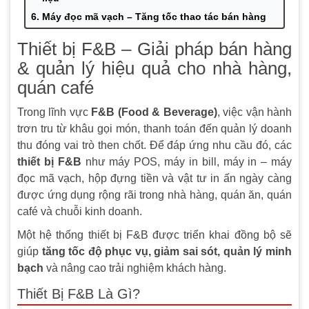
Máy đọc mã vạch – Tăng tốc thao tác bán hàng
Giấy in – Mực in – Vật tư tiêu hao
Thiết bị F&B – Giải pháp bán hàng
Giải pháp thiết bị F&B tại Minh Anh Technology
& quản lý hiệu quả cho nhà hàng,
Định hướng lựa chọn thiết bị F&B phù hợp
quán café
Trong lĩnh vực
F&B (Food & Beverage)
, việc vận hành
trơn tru từ khâu gọi món, thanh toán đến quản lý doanh
thu đóng vai trò then chốt. Để đáp ứng nhu cầu đó, các
thiết bị F&B
như máy POS, máy in bill, máy in – máy
đọc mã vạch, hộp đựng tiền và vật tư in ấn ngày càng
được ứng dụng rộng rãi trong nhà hàng, quán ăn, quán
café và chuỗi kinh doanh.
Một hệ thống thiết bị F&B được triển khai đồng bộ sẽ
giúp
tăng tốc độ phục vụ, giảm sai sót, quản lý minh
bạch
và nâng cao trải nghiệm khách hàng.
Thiết Bị F&B Là Gì?