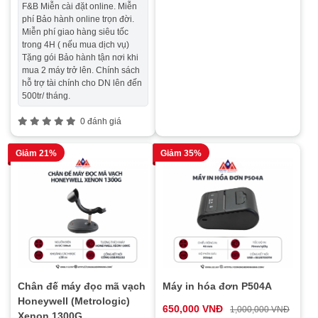
F&B Miễn cài đặt online. Miễn
phí Bảo hành online trọn đời.
Miễn phí giao hàng siêu tốc
trong 4H ( nếu mua dịch vụ)
Tặng gói Bảo hành tận nơi khi
mua 2 máy trở lên. Chính sách
hỗ trợ tài chính cho DN lên đến
500tr/ tháng.
0 đánh giá
Giảm 21%
Giảm 35%
Chân đế máy đọc mã vạch
Máy in hóa đơn P504A
Honeywell (Metrologic)
650,000 VNĐ
1,000,000 VNĐ
Xenon 1300G