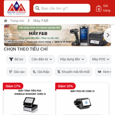
Giỏ
0
hàng
Máy F&B
Trang chủ
CHỌN THEO TIÊU CHÍ
Bộ lọc
Cân điện tử
Hộp đựng tiền
Máy POS
Giá cao
Giá thấp
Khuyến mãi tốt nhất
Xem nhi
Giảm 17%
Giảm 10%