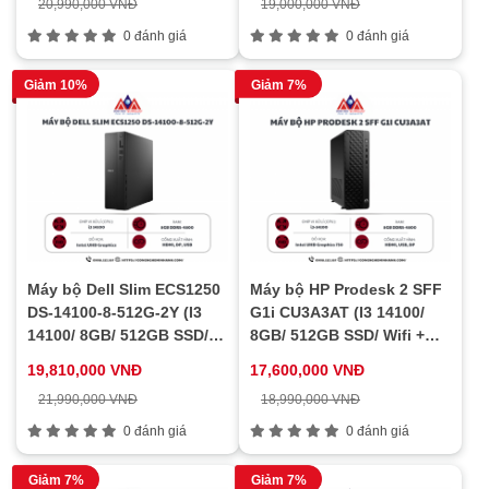
20,990,000 VNĐ
19,000,000 VNĐ
0 đánh giá
0 đánh giá
Giảm 10%
Giảm 7%
Máy bộ Dell Slim ECS1250
Máy bộ HP Prodesk 2 SFF
DS-14100-8-512G-2Y (I3
G1i CU3A3AT (I3 14100/
14100/ 8GB/ 512GB SSD/
8GB/ 512GB SSD/ Wifi +
Wifi + BT/ Key/ Mouse/
BT/ Key/ Mouse/ Win11)
19,810,000 VNĐ
17,600,000 VNĐ
Win11/ 2Y)
21,990,000 VNĐ
18,990,000 VNĐ
0 đánh giá
0 đánh giá
Giảm 7%
Giảm 7%