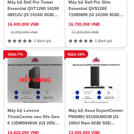
Máy bộ Dell Pro Tower
Máy bộ Dell Pro Slim
Essential QVT1260 14100
Essential QVS1260
08512U (I3 14100/ 8GB/
71085899 (I3 14100/ 8GB/
512GB SSD/ Wifi + BT/ Key/
512GB SSD/ Wifi + BT/ Key/
16,400,000 VNĐ
16,700,000 VNĐ
Mouse/ NoOS/ 1Y)
Mouse/ Win11/ 1Y)
16,990,000 VNĐ
17,290,000 VNĐ
0 đánh giá
0 đánh giá
Giảm 7%
Giảm 16%
Máy bộ Lenovo
Máy bộ Asus ExpertCenter
ThinkCentre neo 50s Gen
P500MV 03100U001W (I3-
6 13DM0048VA (U3 205/
100U/ Ram 8GB/ SSD
Ram 8GB/ SSD 512GB/ 1Y)
256GB/ Windows 11/ 1Y)
14,820,000 VNĐ
13,500,000 VNĐ