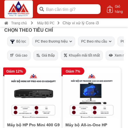
Giỏ
0
hàng
Chip vi xử lý Core i3
Trang chủ
Máy Bộ PC
CHỌN THEO TIÊU CHÍ
Bộ lọc
PC theo thương hiệu
PC theo nhu cầu
PC t
Giá cao
Giá thấp
Khuyến mãi tốt nhất
Xem nhi
Giảm 12%
Giảm 7%
Máy bộ HP Pro Mini 400 G9
Máy bộ All-in-One HP