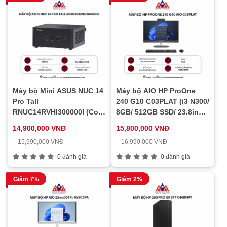
Máy bộ Mini ASUS NUC 14
Máy bộ AIO HP ProOne
Pro Tall
240 G10 C03PLAT (i3 N300/
RNUC14RVHI300000I (Core
8GB/ 512GB SSD/ 23.8inch/
i3-100U/ 8GB/ 512GB SSD/
Win11/ Black)
14,900,000 VNĐ
15,800,000 VNĐ
NoOS)
15,990,000 VNĐ
16,990,000 VNĐ
0 đánh giá
0 đánh giá
Giảm 7%
Giảm 2%