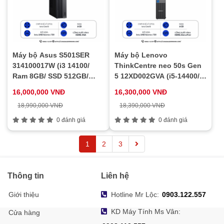
Máy bộ Asus S501SER
Máy bộ Lenovo
314100017W (i3 14100/
ThinkCentre neo 50s Gen
Ram 8GB/ SSD 512GB/
5 12XD002GVA (i5-14400/
Windows 11/ 1Y)
Ram 8GB/ SSD 512GB/ 1Y)
16,000,000 VNĐ
16,300,000 VNĐ
18,990,000 VNĐ
18,390,000 VNĐ
0 đánh giá
0 đánh giá
1
2
3
Thông tin
Liên hệ
Giới thiệu
Hotline Mr Lộc:
0903.122.557
KD Máy Tính Ms Vân:
Cửa hàng