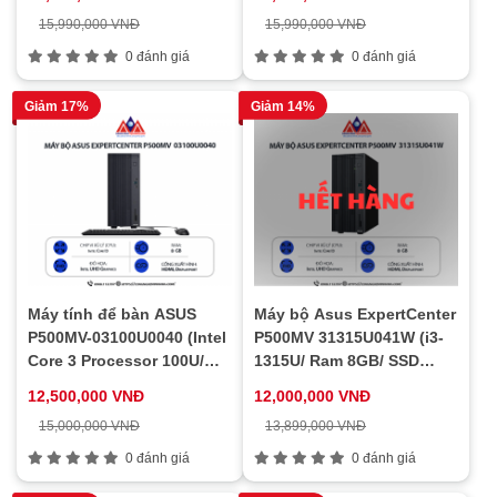
15,990,000 VNĐ
15,990,000 VNĐ
0 đánh giá
0 đánh giá
Giảm 17%
Giảm 14%
Máy tính để bàn ASUS
Máy bộ Asus ExpertCenter
P500MV-03100U0040 (Intel
P500MV 31315U041W (i3-
Core 3 Processor 100U/
1315U/ Ram 8GB/ SSD
Intel UHD/ 8GB/ 256GB/
256GB/ Windows 11 / 1Y)
12,500,000 VNĐ
12,000,000 VNĐ
NOOS/ 180W)
15,000,000 VNĐ
13,899,000 VNĐ
0 đánh giá
0 đánh giá