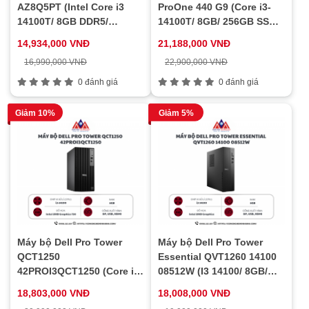
AZ8Q5PT (Intel Core i3
ProOne 440 G9 (Core i3-
14100T/ 8GB DDR5/
14100T/ 8GB/ 256GB SSD/
256GB/ WiFi 6/ Bluetooth
23.8 inch FHD/ Win11/ 1Y)
14,934,000 VNĐ
21,188,000 VNĐ
5.3/ Windows 11 Home SL)
16,990,000 VNĐ
22,900,000 VNĐ
0 đánh giá
0 đánh giá
Giảm 10%
Giảm 5%
Máy bộ Dell Pro Tower
Máy bộ Dell Pro Tower
QCT1250
Essential QVT1260 14100
42PROI3QCT1250 (Core i3-
08512W (I3 14100/ 8GB/
14100/ 8GB/ 512GB SSD/
512GB SSD/ Wifi + BT/ Key/
18,803,000 VNĐ
18,008,000 VNĐ
Win11/ 2Y)
Mouse/ Win11/ 1Y)