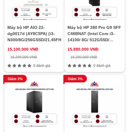
Máy bộ HP AIO 22-
Máy bộ HP 280 Pro G9 SFF
dg0017d (AY8C5PA) (i3-
C46BNAT (Intel Core i3-
N300/8G/256GSSD/21.45FHD/VA/WL/BT/WL_KB/WL_M/W11SL
14100/ 8G/ 512GSSD/
WL/BT/ KB/M/ W11SL)
15,100,000 VNĐ
15,890,000 VNĐ
16,299,000 VNĐ
16,290,000 VNĐ
0 đánh giá
0 đánh giá
Giảm 3%
Giảm 3%