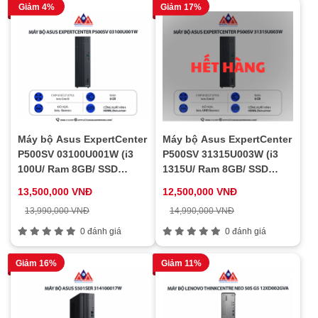
Giảm 4%
Giảm 17%
Máy bộ Asus ExpertCenter
Máy bộ Asus ExpertCenter
P500SV 03100U001W (i3
P500SV 31315U003W (i3
100U/ Ram 8GB/ SSD
1315U/ Ram 8GB/ SSD
256GB/ Windows 11/ 1Y)
512GB/ Windows 11/ 1Y)
13,500,000 VNĐ
12,500,000 VNĐ
13,990,000 VNĐ
14,990,000 VNĐ
0 đánh giá
0 đánh giá
Giảm 16%
Giảm 11%