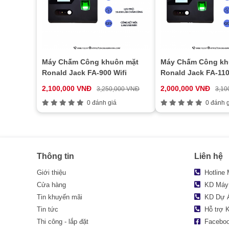
Máy Chấm Công khuôn mặt
Máy Chấm Công kh
Ronald Jack FA-900 Wifi
Ronald Jack FA-11
2,100,000 VNĐ
2,000,000 VNĐ
3,250,000 VNĐ
3,10
0 đánh giá
0 đánh g
Thông tin
Liên hệ
Giới thiệu
Hotline
Cửa hàng
KD Máy
Tin khuyến mãi
KD Dự 
Tin tức
Hỗ trợ 
Thi công - lắp đặt
Facebo