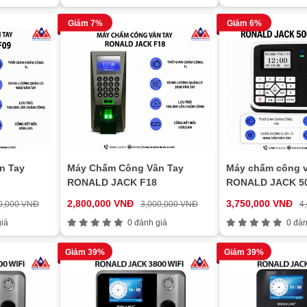
Giảm 7%
Giảm 6%
n Tay
Máy Chấm Công Vân Tay
Máy chấm công v
RONALD JACK F18
RONALD JACK 5
2,800,000 VNĐ
3,750,000 VNĐ
0,000 VNĐ
3,000,000 VNĐ
4
iá
0 đánh giá
0 đán
Giảm 39%
Giảm 39%