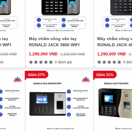
 tay
Máy chấm công vân tay
Máy chấm công v
 WIFI
RONALD JACK 3800 WIFI
RONALD JACK 48
1,290,000 VNĐ
1,290,000 VNĐ
0,000 VNĐ
2,100,000 VNĐ
2
iá
0 đánh giá
0 đán
Giảm 27%
Giảm 31%