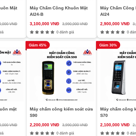
uôn Mặt
Máy Chấm Công Khuôn Mặt
Máy Chấm Công 
AI24-B
AI24
3,100,000 VNĐ
2,900,000 VNĐ
0,000 VNĐ
3,990,000 VNĐ
3
iá
0 đánh giá
0 đán
Giảm 45%
Giảm 30%
uôn mặt
Máy chấm công kiểm soát cửa
Máy chấm công k
S90
S70
2,200,000 VNĐ
2,100,000 VNĐ
0,000 VNĐ
3,990,000 VNĐ
2
iá
0 đánh giá
0 đán