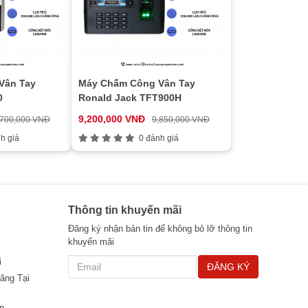
Vân Tay
Máy Chấm Công Vân Tay
0
Ronald Jack TFT900H
9,200,000 VNĐ
,700,000 VNĐ
9,850,000 VNĐ
h giá
0 đánh giá
Thông tin khuyến mãi
Đăng ký nhận bản tin để không bỏ lỡ thông tin
khuyến mãi
i
ĐĂNG KÝ
ãng Tại
n