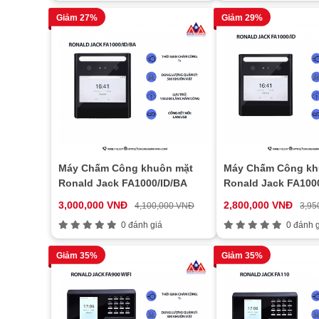
Giảm 27%
Giảm 29%
Máy Chấm Công khuôn mặt
Máy Chấm Công kh
Ronald Jack FA1000/ID/BA
Ronald Jack FA100
3,000,000 VNĐ
2,800,000 VNĐ
4,100,000 VNĐ
3,95
0 đánh giá
0 đánh g
Giảm 35%
Giảm 35%