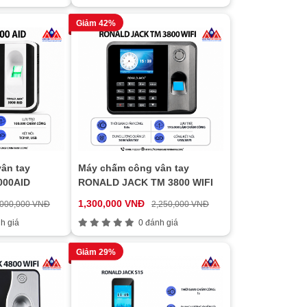
Giảm 42%
ân tay
Máy chấm công vân tay
000AID
RONALD JACK TM 3800 WIFI
1,300,000 VNĐ
,000,000 VNĐ
2,250,000 VNĐ
h giá
0 đánh giá
Giảm 29%