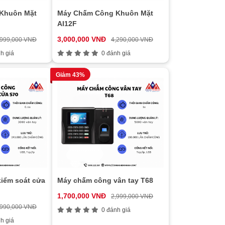
Khuôn Mặt
Máy Chấm Công Khuôn Mặt
AI12F
3,000,000 VNĐ
,999,000 VNĐ
4,290,000 VNĐ
h giá
0 đánh giá
Giảm 43%
iểm soát cửa
Máy chấm công vân tay T68
1,700,000 VNĐ
2,999,000 VNĐ
,990,000 VNĐ
0 đánh giá
h giá