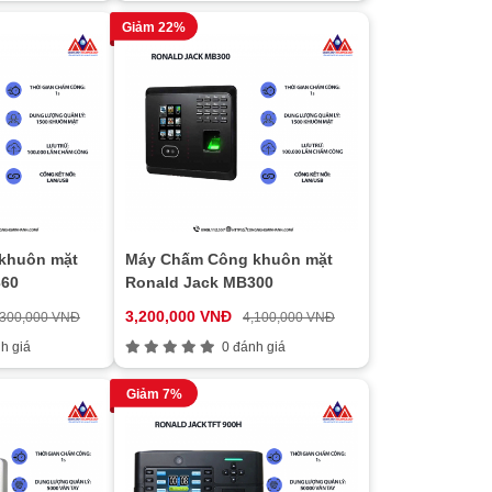
Giảm 22%
khuôn mặt
Máy Chấm Công khuôn mặt
360
Ronald Jack MB300
3,200,000 VNĐ
,300,000 VNĐ
4,100,000 VNĐ
h giá
0 đánh giá
Giảm 7%