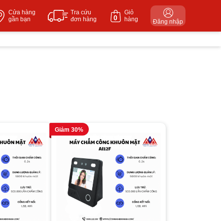
Cửa hàng
Tra cứu
Giỏ
0
gần bạn
đơn hàng
hàng
Đăng nhập
Giảm 30%