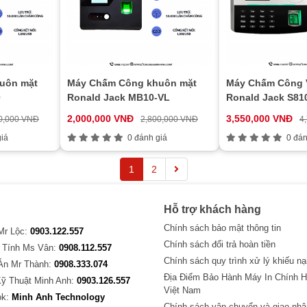
uôn mặt
Máy Chấm Công khuôn mặt
Máy Chấm Công 
0
Ronald Jack MB10-VL
Ronald Jack S81
2,000,000 VNĐ
3,550,000 VNĐ
0,000 VNĐ
2,800,000 VNĐ
4
iá
0 đánh giá
0 đán
1
2
Hỗ trợ khách hàng
Chính sách bảo mật thông tin
 Mr Lộc:
0903.122.557
Chính sách đổi trả hoàn tiền
 Tính Ms Vân:
0908.112.557
Chính sách quy trình xử lý khiếu nạ
Án Mr Thành:
0908.333.074
Địa Điểm Bảo Hành Máy In Chính H
Kỹ Thuật Minh Anh:
0903.126.557
Việt Nam
ok:
Minh Anh Technology
Chính sách vận chuyển và giao nhậ