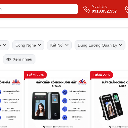
Mua hàng
0919.092.557
hớ
Công Nghệ
Kết Nối
Dung Lượng Quản Lý
Xem nhiều
Giảm 22%
Giảm 27%