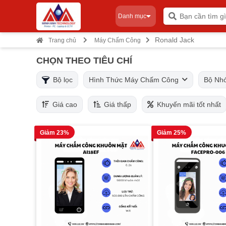
Danh mục
Ronald Jack
Trang chủ
Máy Chấm Công
CHỌN THEO TIÊU CHÍ
Bộ lọc
Hình Thức Máy Chấm Công
Bộ N
Giá cao
Giá thấp
Khuyến mãi tốt nhất
Giảm 23%
Giảm 25%