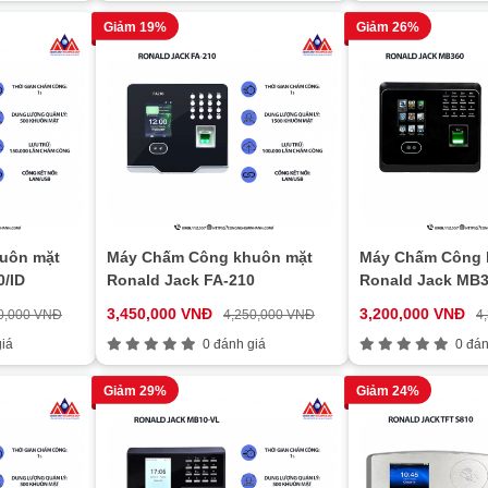
Giảm 19%
Giảm 26%
uôn mặt
Máy Chấm Công khuôn mặt
Máy Chấm Công 
0/ID
Ronald Jack FA-210
Ronald Jack MB
3,450,000 VNĐ
3,200,000 VNĐ
0,000 VNĐ
4,250,000 VNĐ
4
iá
0 đánh giá
0 đán
Giảm 29%
Giảm 24%