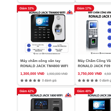
Giảm 32%
Giảm 17%
Máy chấm công vân tay
Máy Chấm Công Vâ
RONALD JACK TM4800 WIFI
RONALD JACK F09
1,300,000 VNĐ
3,750,000 VNĐ
1,900,000 VNĐ
4,50
0 đánh giá
0 đánh g
Giảm 42%
Giảm 40%