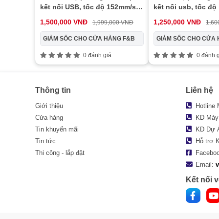
kết nối USB, tốc độ 152mm/s,
kết nối usb, tốc độ 
in nhiệt trực tiếp
152mm/s, in nhiệt t
1,500,000 VNĐ
1,250,000 VNĐ
1,999,000 VNĐ
1,60
GIẢM SỐC CHO CỬA HÀNG F&B
GIẢM SỐC CHO CỬA 
0 đánh giá
0 đánh g
Thông tin
Liên hệ
Giới thiệu
Hotline
Cửa hàng
KD Máy
Tin khuyến mãi
KD Dự 
Tin tức
Hỗ trợ 
Thi công - lắp đặt
Facebo
Email:
Kết nối v