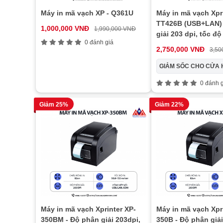
Máy in mã vạch XP - Q361U
Máy in mã vạch Xpr
TT426B (USB+LAN) 
1,000,000 VNĐ
1,990,000 VNĐ
giải 203 dpi, tốc đ
0 đánh giá
in nhiệt trực tiếp, 
2,750,000 VNĐ
3,50
GIẢM SỐC CHO CỬA 
0 đánh g
Giảm 25%
Giảm 22%
Máy in mã vạch Xprinter XP-
Máy in mã vạch Xpr
350BM - Độ phân giải 203dpi,
350B - Độ phân giải