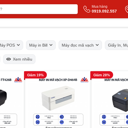
Mua hàng
0919.092.557
Máy POS
Máy in Bill
Máy đọc mã vạch
Giấy In, M
Xem nhiều
Giảm 19%
Giảm 28%