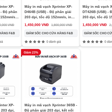
inter XP-
Máy in mã vạch Xprinter XP-
Máy in mã vạch X
- Độ phân
D464B (USB) - Độ phân giải
DT426B (USB) - Đ
ộ 152mm/s,
203 dpi, tốc độ 152mm/s, in
203 dpi, tốc độ 1
kết nối USB
nhiệt trực tiếp, kết nối USB
nhiệt trực tiếp, 
1,450,000 VNĐ
1,450,000 VNĐ
0,000 VNĐ
1,800,000 VNĐ
2
HÀNG F&B
GIẢM SỐC CHO CỬA HÀNG F&B
GIẢM SỐC CHO C
iá
0 đánh giá
0 đán
Giảm 23%
inter XP-
Máy in mã vạch Xprinter 365B -
 203 dpi,
Độ phân giải 203 dpi, kết nối