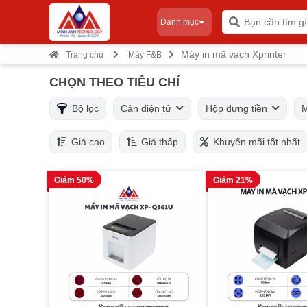
Danh mục
Máy in mã vạch Xprinter
Trang chủ
Máy F&B
CHỌN THEO TIÊU CHÍ
Bộ lọc
Cân điện tử
Hộp đựng tiền
Giá cao
Giá thấp
Khuyến mãi tốt nhất
Giảm 50%
Giảm 21%