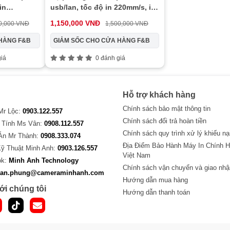
in
usb/lan, tốc độ in 220mm/s, in
rực tiếp
nhiệt trực tiếp
1,150,000 VNĐ
0,000 VNĐ
1,500,000 VNĐ
HÀNG F&B
GIẢM SỐC CHO CỬA HÀNG F&B
iá
0 đánh giá
Hỗ trợ khách hàng
Chính sách bảo mật thông tin
 Mr Lộc:
0903.122.557
Chính sách đổi trả hoàn tiền
 Tính Ms Vân:
0908.112.557
Chính sách quy trình xử lý khiếu nạ
Án Mr Thành:
0908.333.074
Địa Điểm Bảo Hành Máy In Chính H
Kỹ Thuật Minh Anh:
0903.126.557
Việt Nam
ok:
Minh Anh Technology
Chính sách vận chuyển và giao nhậ
van.phung@cameraminhanh.com
Hướng dẫn mua hàng
ới chúng tôi
Hướng dẫn thanh toán