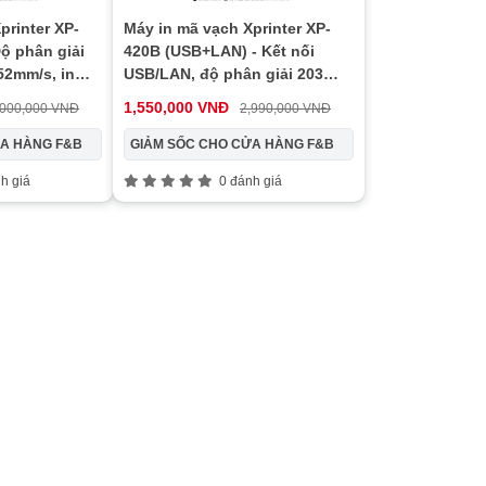
printer XP-
Máy in mã vạch Xprinter XP-
ộ phân giải
420B (USB+LAN) - Kết nối
52mm/s, in
USB/LAN, độ phân giải 203
kết nối USB
dpi, tốc độ in 152mm/s, in
1,550,000 VNĐ
,000,000 VNĐ
2,990,000 VNĐ
nhiệt trực tiếp
ỬA HÀNG F&B
GIẢM SỐC CHO CỬA HÀNG F&B
h giá
0 đánh giá