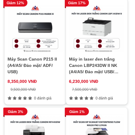
Giảm 12%
Giảm 17%
Máy Scan Canon P215 II
Máy in laser đen trắng
(A4/A5/ Đảo mặt/ ADF/
Canon LBP243DW II NK
USB)
(A4/A5/ Đảo mặt/ USB/
LAN/ WIFI)
8,350,000 VNĐ
6,230,000 VNĐ
9,500,000 VNĐ
7,500,000 VNĐ
0 đánh giá
0 đánh giá
Giảm 3%
Giảm 1%