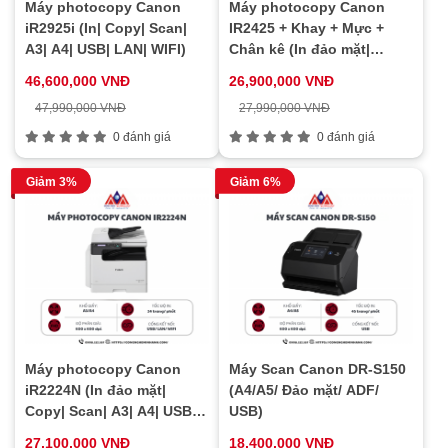
Máy photocopy Canon
Máy photocopy Canon
iR2925i (In| Copy| Scan|
IR2425 + Khay + Mực +
A3| A4| USB| LAN| WIFI)
Chân kê (In đảo mặt|
Copy| Scan| ADF| A3| A4|
46,600,000 VNĐ
26,900,000 VNĐ
USB| LAN| WIFI)
47,990,000 VNĐ
27,990,000 VNĐ
0 đánh giá
0 đánh giá
Giảm 3%
Giảm 6%
Máy photocopy Canon
Máy Scan Canon DR-S150
iR2224N (In đảo mặt|
(A4/A5/ Đảo mặt/ ADF/
Copy| Scan| A3| A4| USB|
USB)
LAN| WIFI)
27,100,000 VNĐ
18,400,000 VNĐ