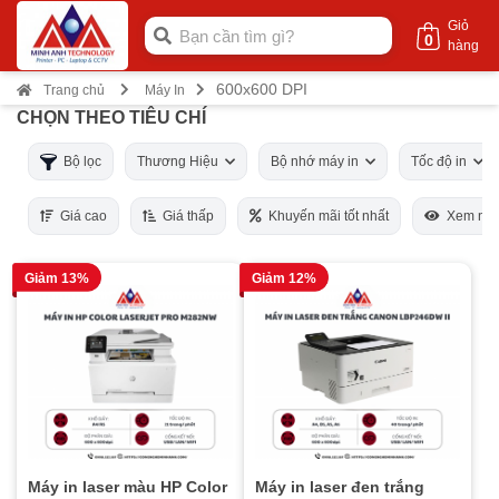
Giỏ
0
hàng
600x600 DPI
Trang chủ
Máy In
CHỌN THEO TIÊU CHÍ
Bộ lọc
Thương Hiệu
Bộ nhớ máy in
Tốc độ in
Giá cao
Giá thấp
Khuyến mãi tốt nhất
Xem nhi
Giảm 13%
Giảm 12%
Máy in laser màu HP Color
Máy in laser đen trắng