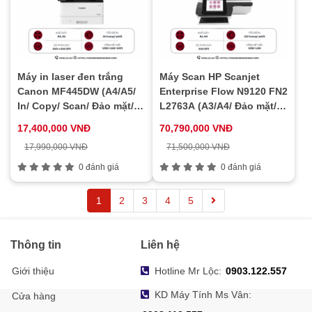
Máy in laser đen trắng
Máy Scan HP Scanjet
Canon MF445DW (A4/A5/
Enterprise Flow N9120 FN2
In/ Copy/ Scan/ Đảo mặt/
L2763A (A3/A4/ Đảo mặt/
ADF/ USB/ LAN/ WIFI)
ADF/ USB/ LAN)
17,400,000 VNĐ
70,790,000 VNĐ
17,990,000 VNĐ
71,500,000 VNĐ
0 đánh giá
0 đánh giá
1
2
3
4
5
Thông tin
Liên hệ
Giới thiệu
Hotline Mr Lộc:
0903.122.557
KD Máy Tính Ms Vân:
Cửa hàng