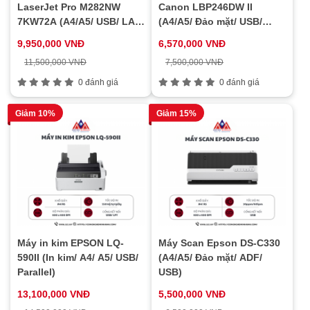
LaserJet Pro M282NW
Canon LBP246DW II
7KW72A (A4/A5/ USB/ LAN/
(A4/A5/ Đảo mặt/ USB/
WIFI)
LAN/ WIFI)
9,950,000 VNĐ
6,570,000 VNĐ
11,500,000 VNĐ
7,500,000 VNĐ
0 đánh giá
0 đánh giá
Giảm 10%
Giảm 15%
Máy in kim EPSON LQ-
Máy Scan Epson DS-C330
590II (In kim/ A4/ A5/ USB/
(A4/A5/ Đảo mặt/ ADF/
Parallel)
USB)
13,100,000 VNĐ
5,500,000 VNĐ