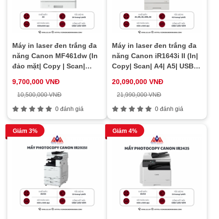
Máy in laser đen trắng đa
Máy in laser đen trắng đa
năng Canon MF461dw (In
năng Canon iR1643i II (In|
đảo mặt| Copy | Scan|
Copy| Scan| A4| A5| USB|
ADF| A4| A5 USB| LAN|
LAN| WIFI)
9,700,000 VNĐ
20,090,000 VNĐ
WIFI)
10,500,000 VNĐ
21,990,000 VNĐ
0 đánh giá
0 đánh giá
Giảm 3%
Giảm 4%