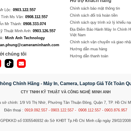
Hỗ trợ khách hàng
Chính sách bảo mật thông tin
 Mr Lộc:
0903.122.557
Chính sách đổi trả hoàn tiền
 Tính Ms Vân:
0908.112.557
Chính sách quy trình xử lý khiếu nạ
Án Mr Thành:
0908.333.074
Địa Điểm Bảo Hành Máy In Chính H
Kỹ Thuật Minh Anh:
0903.126.557
Việt Nam
ok:
Minh Anh Technology
Chính sách vận chuyển và giao nhậ
van.phung@cameraminhanh.com
Hướng dẫn mua hàng
ới chúng tôi
Hướng dẫn thanh toán
hòng Chính Hãng - Máy In, Camera, Laptop Giá Tốt Toàn 
CTY TNHH KỸ THUẬT VÀ CÔNG NGHỆ MINH ANH
ụ sở chính: 1/9 Võ Thị Nhờ, Phường Tân Thuận Đông, Quận 7, TP. Hồ Chí M
Điện thoại :
0919.092.557 - 0903.122.557 - 0908.112.557 - 0903.876.957
GPĐKKD số 0305546932 do Sở KHĐT Tp.Hồ Chí Minh cấp ngày 29/02/2008