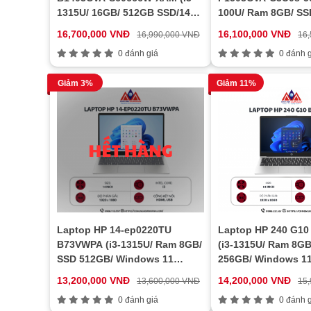
1315U/ 16GB/ 512GB SSD/14
100U/ Ram 8GB/ SS
inch FHD)
Windows 11/ 1Y/ Bạ
16,700,000 VNĐ
16,100,000 VNĐ
16,990,000 VNĐ
16
0 đánh giá
0 đánh g
Giảm 3%
Giảm 11%
Laptop HP 14-ep0220TU
Laptop HP 240 G1
B73VWPA (i3-1315U/ Ram 8GB/
(i3-1315U/ Ram 8GB
SSD 512GB/ Windows 11
256GB/ Windows 11
Home/ 1Y/ Bạc)
Bạc)
13,200,000 VNĐ
14,200,000 VNĐ
13,600,000 VNĐ
15
0 đánh giá
0 đánh g