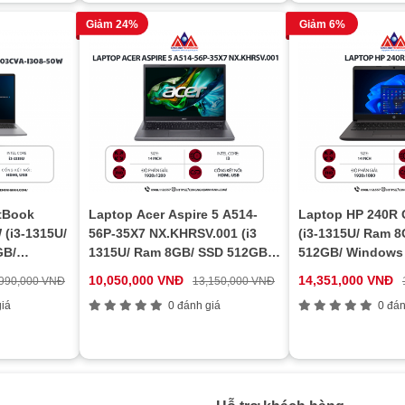
Giảm 24%
Giảm 6%
tBook
Laptop Acer Aspire 5 A514-
Laptop HP 240R
(i3-1315U/
56P-35X7 NX.KHRSV.001 (i3
(i3-1315U/ Ram 
GB/
1315U/ Ram 8GB/ SSD 512GB/
512GB/ Windows 
1Y/ Xám)
Windows 11 Home/ 1Y/ Xám)
10,050,000 VNĐ
14,351,000 VNĐ
,990,000 VNĐ
13,150,000 VNĐ
iá
0 đánh giá
0 đán