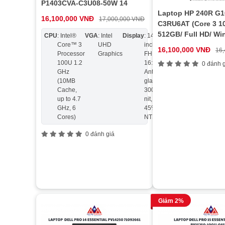
P1403CVA-C3U08-50W 14
Laptop HP 240R G1
16,100,000 VNĐ
17,000,000 VNĐ
C3RU6AT (Core 3 1
512GB/ Full HD/ Wi
CPU
: Intel®
VGA
: Intel
Display
: 14.0
Ram
:
Ổ
: 512
Core™ 3
UHD
inch
DDR5
cứng
M.2
16,100,000 VNĐ
16
Processor
Graphics
FHD
8GB
2280
100U 1.2
16:9,
NVMe
0 đánh g
GHz
Anti-
PCIe®
(10MB
glare,
4.0 S
Cache,
300
up to 4.7
nit,
GHz, 6
45%
Cores)
NTSC
0 đánh giá
Giảm 2%