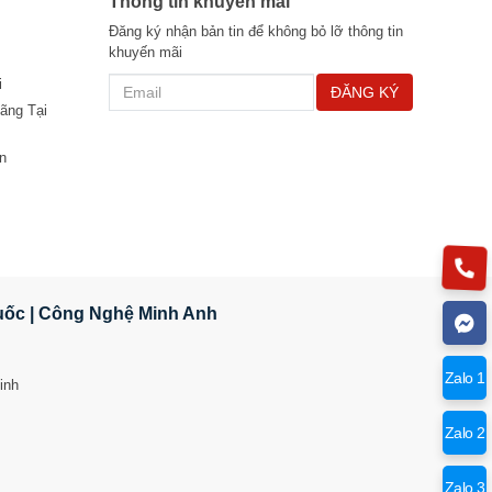
Thông tin khuyến mãi
Đăng ký nhận bản tin để không bỏ lỡ thông tin
khuyến mãi
i
ĐĂNG KÝ
ãng Tại
n
Quốc | Công Nghệ Minh Anh
Zalo 1
inh
Zalo 2
Zalo 3