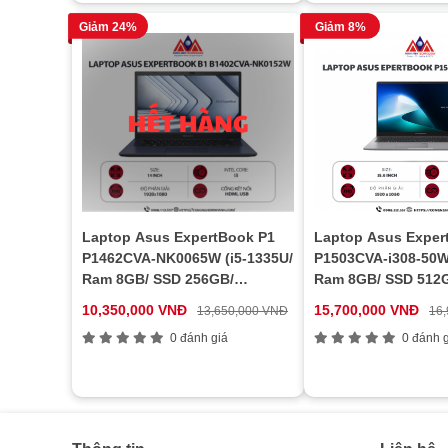
Giảm 24%
Giảm 8%
Laptop Asus ExpertBook P1
Laptop Asus Exper
P1462CVA-NK0065W (i5-1335U/
P1503CVA-i308-50W 
Ram 8GB/ SSD 256GB/
Ram 8GB/ SSD 512
Windows 11 Home/ 1Y/ Đen)
Windows 11 Home/ 
10,350,000 VNĐ
15,700,000 VNĐ
13,650,000 VNĐ
16
0 đánh giá
0 đánh g