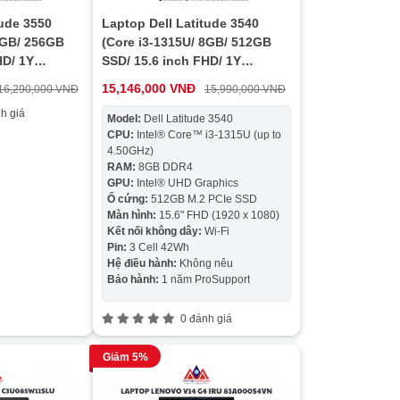
tude 3550
Laptop Dell Latitude 3540
8GB/ 256GB
(Core i3-1315U/ 8GB/ 512GB
HD/ 1Y
SSD/ 15.6 inch FHD/ 1Y
ProSupport)
15,146,000 VNĐ
16,290,000 VNĐ
15,990,000 VNĐ
h giá
Model:
Dell Latitude 3540
CPU:
Intel® Core™ i3-1315U (up to
4.50GHz)
RAM:
8GB DDR4
GPU:
Intel® UHD Graphics
Ổ cứng:
512GB M.2 PCIe SSD
Màn hình:
15.6" FHD (1920 x 1080)
Kết nối không dây:
Wi-Fi
Pin:
3 Cell 42Wh
Hệ điều hành:
Không nêu
Bảo hành:
1 năm ProSupport
0 đánh giá
Giảm 5%