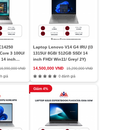
DC14250
Laptop Lenovo V14 G4 IRU (I3
ore 3 100U/
1315U/ 8GB/ 512GB SSD/ 14
 14 inch
inch FHD/ Win11/ Grey/ 2Y)
fice/ Silver/
14,500,000 VNĐ
16,990,000 VNĐ
15,290,000 VNĐ
h giá
0 đánh giá
Giảm 4%