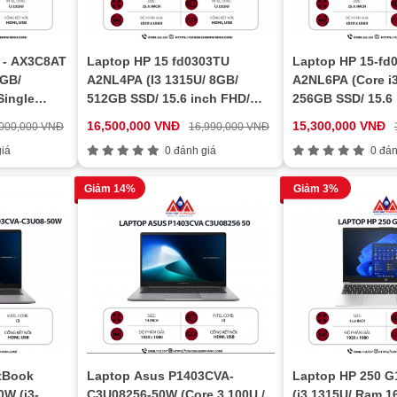
 - AX3C8AT
Laptop HP 15 fd0303TU
Laptop HP 15-fd
2GB/
A2NL4PA (I3 1315U/ 8GB/
A2NL6PA (Core i
ingle
512GB SSD/ 15.6 inch FHD/
256GB SSD/ 15.6 
Win11/ Gold)
Win11/ Gold)
16,500,000 VNĐ
15,300,000 VNĐ
,000,000 VNĐ
16,990,000 VNĐ
iá
0 đánh giá
0 đán
Giảm 14%
Giảm 3%
tBook
Laptop HP 250 G
Laptop Asus P1403CVA-
W (i3-
(i3 1315U/ Ram 
C3U08256-50W (Core 3 100U /