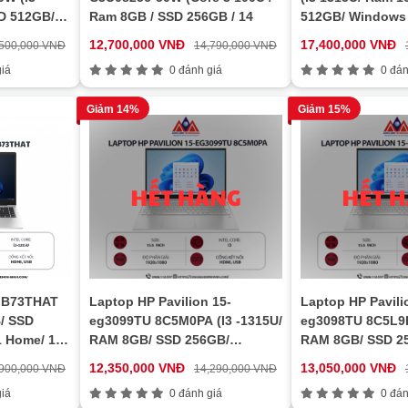
D 512GB/
512GB/ Windows 
Ram 8GB / SSD 256GB / 14
c)
17,400,000 VNĐ
12,700,000 VNĐ
,500,000 VNĐ
14,790,000 VNĐ
iá
0 đán
0 đánh giá
Giảm 14%
Giảm 15%
0 B73THAT
Laptop HP Pavilion 15-
Laptop HP Pavili
/ SSD
eg3099TU 8C5M0PA (I3 -1315U/
eg3098TU 8C5L9P
 Home/ 1Y/
RAM 8GB/ SSD 256GB/
RAM 8GB/ SSD 2
Windows 11 / 1Y/ Bạc)
Windows 11 home
12,350,000 VNĐ
13,050,000 VNĐ
,900,000 VNĐ
14,290,000 VNĐ
iá
0 đánh giá
0 đán