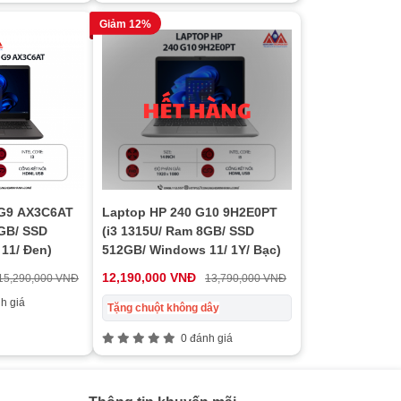
Giảm 12%
 G9 AX3C6AT
Laptop HP 240 G10 9H2E0PT
8GB/ SSD
(i3 1315U/ Ram 8GB/ SSD
11/ Đen)
512GB/ Windows 11/ 1Y/ Bạc)
12,190,000 VNĐ
15,290,000 VNĐ
13,790,000 VNĐ
h giá
Tặng chuột không dây
0 đánh giá