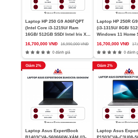
Laptop HP 250 G9 A06FQPT
Laptop HP 250R G9
(Intel Core i3-1215U/ Ram
(i3-1315U/ 8GB/ 51
16GB/ 512GB SSD/ Intel Iris Xe
Windows 11 Home S
Graphics/ 15.6inch FHD/ Win
Language 64-bit)
16,700,000 VNĐ
16,700,000 VNĐ
16,990,000 VNĐ
17
11 SL/ Bạc)
0 đánh giá
0 đánh g
Giảm 2%
Giảm 2%
Laptop Asus ExpertBook
Laptop Asus Exper
B1403CVA-S60666W-XÁM (I3-
P1503CVA-C3U08-50