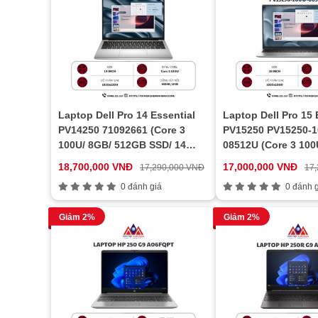
Laptop Dell Pro 14 Essential
Laptop Dell Pro 15 
PV14250 71092661 (Core 3
PV15250 PV15250-1
100U/ 8GB/ 512GB SSD/ 14
08512U (Core 3 10
inch FHD+/ Win11/ Platinium
DDR5 4400MHz/512
18,700,000 VNĐ
17,000,000 VNĐ
17,290,000 VNĐ
17
Silver/ 2Y)
PCIe/ 15.6 inch FH
0 đánh giá
0 đánh g
Giảm 2%
Giảm 2%