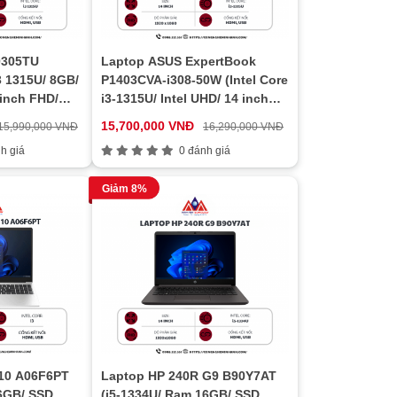
0305TU
Laptop ASUS ExpertBook
3 1315U/ 8GB/
P1403CVA-i308-50W (Intel Core
inch FHD/
i3-1315U/ Intel UHD/ 14 inch
FHD/ 8GB/ 512GB/ Win 11/
15,700,000 VNĐ
15,990,000 VNĐ
16,290,000 VNĐ
Xám)
h giá
0 đánh giá
Giảm 8%
10 A06F6PT
Laptop HP 240R G9 B90Y7AT
16GB/ SSD
(i5-1334U/ Ram 16GB/ SSD