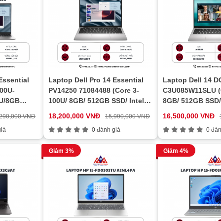
Essential
Laptop Dell Pro 14 Essential
Laptop Dell 14 
00U-
PV14250 71084488 (Core 3-
C3U085W11SLU (C
0U/8GB
100U/ 8GB/ 512GB SSD/ Intel
8GB/ 512GB SSD/
GB M.2
Graphics/ 14
WUXGA/ Win 11/ Of
18,200,000 VNĐ
16,500,000 VNĐ
,290,000 VNĐ
15,990,000 VNĐ
D/No OS)
1Y)
iá
0 đánh giá
0 đán
Giảm 3%
Giảm 4%