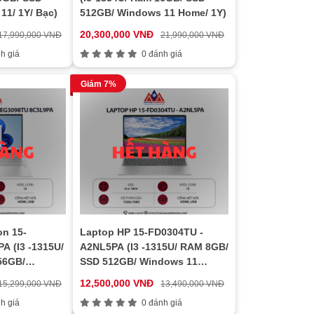
11/ 1Y/ Bạc)
512GB/ Windows 11 Home/ 1Y)
20,300,000 VNĐ
17,990,000 VNĐ
21,990,000 VNĐ
h giá
0 đánh giá
Giảm 7%
on 15-
Laptop HP 15-FD0304TU -
A (I3 -1315U/
A2NL5PA (I3 -1315U/ RAM 8GB/
56GB/
SSD 512GB/ Windows 11
/ 1Y/ Vàng)
home/ 1Y/ Đen)
12,500,000 VNĐ
15,299,000 VNĐ
13,490,000 VNĐ
h giá
0 đánh giá