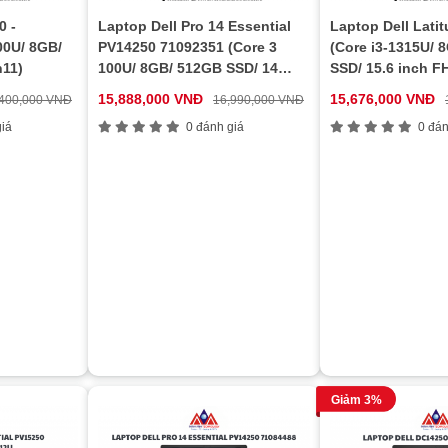
0 -
Laptop Dell Pro 14 Essential
Laptop Dell Lati
00U/ 8GB/
PV14250 71092351 (Core 3
(Core i3-1315U/ 
n11)
100U/ 8GB/ 512GB SSD/ 14
SSD/ 15.6 inch F
GB
OS
:
inch FHD+/ NoOS/ Platinium
ProSupport)
Windows
15,888,000 VNĐ
15,676,000 VNĐ
,400,000 VNĐ
16,990,000 VNĐ
11 Home
Silver/ 2Y)
™
iá
0 đánh giá
0 đán
SD
Giảm 3%