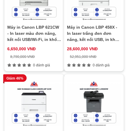
Máy in Canon LBP 621CW
Máy in Canon LBP 458X -
- In laser màu đơn năng,
In laser trắng đen đơn
kết nối USB/Wi-Fi, in khổ
năng, kết nối USB, in khổ
A4/A5, tiết kiệm mực
A4/A3, in đảo mặt tự động,
6,650,000 VNĐ
28,600,000 VNĐ
in tốc độ cao
8,790,000 VNĐ
52,951,000 VNĐ
0 đánh giá
0 đánh giá
Giảm 46%