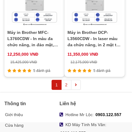
Máy in Brother MFC-
Máy in Brother DCP-
L3760CDW - In màu đa
L3560CDW - In laser màu
chức năng, in đảo mặt,
đa chức năng, in 2 mặt tự
scan, copy, fax, kết nối
động, scan, copy, kết nối
12,250,000 VNĐ
11,350,000 VNĐ
WiFi
WiFi
15,425,000 VNĐ
12,175,000 VNĐ
5 đánh giá
5 đánh giá
1
2
Thông tin
Liên hệ
Giới thiệu
Hotline Mr Lộc:
0903.122.557
KD Máy Tính Ms Vân:
Cửa hàng