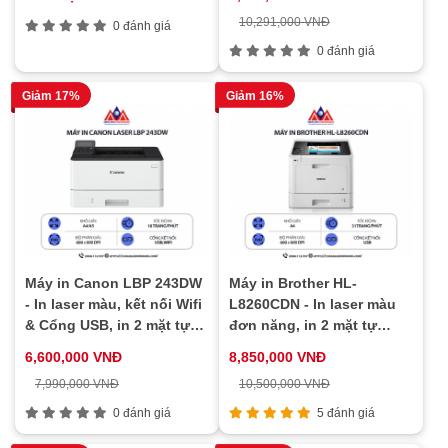
nối cổng USB & mạng LAN
10,291,000 VNĐ
0 đánh giá
0 đánh giá
Giảm 17%
Giảm 16%
Máy in Canon LBP 243DW
Máy in Brother HL-
- In laser màu, kết nối Wifi
L8260CDN - In laser màu
& Cổng USB, in 2 mặt tự
đơn năng, in 2 mặt tự
động, in qua điện thoại
động, in mạng LAN, tốc độ
6,600,000 VNĐ
8,850,000 VNĐ
cao
7,990,000 VNĐ
10,500,000 VNĐ
0 đánh giá
5 đánh giá