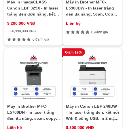
Máy in imageCLASS
Máy in Brother MFC-
Canon LBP 325X - In laser
L5900DW - In laser trắng
trắng đen đơn năng, kết
đen đa năng, Scan, Copy,
nối USB, in khổ A4/A5, in
Fax, in 2 mặt tự động, kết
9,200,000 VNĐ
Liên hệ
đảo mặt tự động, in tốc độ
nối WIFI & mạng LAN
16,990,000 VNĐ
cao
0 đánh giá
0 đánh giá
Giảm 19%
Máy in Brother MFC-
Máy in Canon LBP 246DW
L5700DN - In laser trắng
- In laser trắng đen, kết nối
đen đa năng, scan, copy,
Wifi & cổng USB, in 2 mặt
fax, in 2 mặt tự động, kết
tự động, in qua điện thoại
Liên hệ
8,300,000 VNĐ