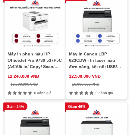
Máy in phun màu HP
Máy in Canon LBP
OfficeJet Pro 9730 537P5C
623CDW - In laser màu
(A4/A5/ In/ Copy/ Scan/
đơn năng, kết nối USB/Wi-
Đảo mặt/ USB/ LAN/ WIFI)
Fi, in khổ A4/A5, in đảo
12,240,000 VNĐ
12,500,000 VNĐ
mặt tự động, in tốc độ cao
13,500,000 VNĐ
16,990,000 VNĐ
0 đánh giá
0 đánh giá
Giảm 24%
Giảm 46%