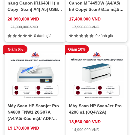
năng Canon iR1643i II (In|
Canon MF445DW (A4/A5/
Copy| Scan| A4| A5| USB|
In/ Copy/ Scan/ Đảo mặt/
LAN| WIFI)
ADF/ USB/ LAN/ WIFI)
20,090,000 VNĐ
17,400,000 VNĐ
21,990,000 VNĐ
17,990,000 VNĐ
0 đánh giá
0 đánh giá
Giảm 6%
Giảm 10%
Máy Scan HP Scanjet Pro
Máy Scan HP ScanJet Pro
N4600 FNW1 20G07A
4200 s1 (8Q4W2A)
(A4/A5/ Đảo mặt/ ADF/
13,560,000 VNĐ
USB/ LAN/ WIFI)
19,170,000 VNĐ
14,990,000 VNĐ