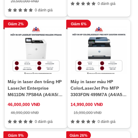
20,500,000 VNĐ
0 đánh giá
0 đánh giá
Giảm 2%
Giảm 6%
Máy in laser đen trắng HP
Máy in laser màu HP
LaserJet Enterprise
ColorLaserJet Pro MFP
M611DN 7PS84A (A4/A5/
3303FDN 499M7A (A4/A5/
Đảo mặt/ USB/ LAN)
Đảo mặt/ USB/ LAN)
46,000,000 VNĐ
14,990,000 VNĐ
46,990,000 VNĐ
15,990,000 VNĐ
0 đánh giá
0 đánh giá
Giảm 9%
Giảm 26%