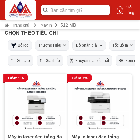
Giỏ
0
hàng
512 MB
Trang chủ
Máy In
CHỌN THEO TIÊU CHÍ
Bộ lọc
Thương Hiệu
Độ phân giải
Tốc độ in
Giá cao
Giá thấp
Khuyến mãi tốt nhất
Xem nhi
Giảm 9%
Giảm 3%
Máy in laser đen trắng đa
Máy in laser đen trắng