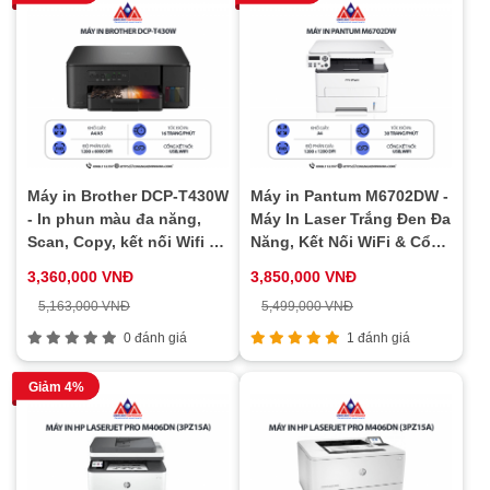
Máy in Brother DCP-T430W
Máy in Pantum M6702DW -
- In phun màu đa năng,
Máy In Laser Trắng Đen Đa
Scan, Copy, kết nối Wifi &
Năng, Kết Nối WiFi & Cổng
cổng USB, in tốc độ cao
USB, In 2 Mặt Tự Động, In
3,360,000 VNĐ
3,850,000 VNĐ
Qua Điện Thoại
5,163,000 VNĐ
5,499,000 VNĐ
0 đánh giá
1 đánh giá
Giảm 4%