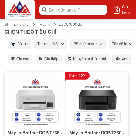
Giỏ
0
hàng
1200*600dpi
Trang chủ
Máy In
CHỌN THEO TIÊU CHÍ
Bộ lọc
Thương Hiệu
Bộ nhớ máy in
Tốc độ in
Giá cao
Giá thấp
Khuyến mãi tốt nhất
Xem nhi
Giảm 12%
Máy in Brother DCP-T236 -
Máy in Brother DCP-T230 -