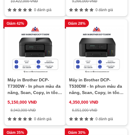
10,422,000 VNĐ
9,266,000 VNĐ
0 đánh giá
0 đánh giá
Giảm 42%
Giảm 28%
Máy in Brother DCP-
Máy in Brother DCP-
T730DW - In phun màu đa
T530DW - In phun màu đa
năng, Scan, Copy, in tốc
năng, Scan, Copy, in tốc
độ cao, in 2 mặt tự động,
độ cao, in 2 mặt tự động,
5,150,000 VNĐ
4,350,000 VNĐ
kết nối Wifi & cổng USB
kết nối Wifi & cổng USB
8,943,000 VNĐ
6,051,000 VNĐ
0 đánh giá
0 đánh giá
Giảm 35%
Giảm 30%