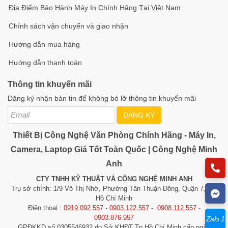
Địa Điểm Bảo Hành Máy In Chính Hãng Tại Việt Nam
Chính sách vận chuyển và giao nhận
Hướng dẫn mua hàng
Hướng dẫn thanh toán
Thông tin khuyến mãi
Đăng ký nhận bản tin để không bỏ lỡ thông tin khuyến mãi
ĐĂNG KÝ
Thiết Bị Công Nghệ Văn Phòng Chính Hãng - Máy In,
Camera, Laptop Giá Tốt Toàn Quốc | Công Nghệ Minh
Anh
CTY TNHH KỸ THUẬT VÀ CÔNG NGHỆ MINH ANH
Trụ sở chính: 1/9 Võ Thị Nhờ, Phường Tân Thuận Đông, Quận 7, TP.
Hồ Chí Minh
Điện thoại :
0919.092.557 - 0903.122.557 - 0908.112.557 -
0903.876.957
Zalo 1
GPĐKKD số 0305546932 do Sở KHĐT Tp.Hồ Chí Minh cấp ngày