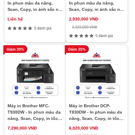
In phun màu đa năng,
In phun màu đa năng,
Scan, Copy, in ảnh sắc nét
Scan, Copy, in ảnh sắc nét
kết nối cổng USB, tiết
kết nối cổng USB, tiết
Liên hệ
2,930,000 VNĐ
kiệm mực
kiệm mực
3,320,000 VNĐ
0 đánh giá
0 đánh giá
Giảm 30%
Giảm 35%
Máy in Brother MFC-
Máy in Brother DCP-
T930DW - In phun màu đa
T830DW - In phun màu đa
năng, Scan, Copy, in tốc
năng, Scan, Copy, in tốc
độ cao, in 2 mặt tự động,
độ cao, in 2 mặt tự động,
7,290,000 VNĐ
6,020,000 VNĐ
kết nối Wifi & cổng USB
kết nối Wifi & cổng USB