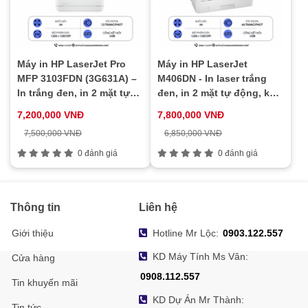
Máy in HP LaserJet Pro
Máy in HP LaserJet
MFP 3103FDN (3G631A) –
M406DN - In laser trắng
In trắng đen, in 2 mặt tự
đen, in 2 mặt tự động, kết
động, scan, copy, fax, kết
nối mạng LAN, tốc độ cao
7,200,000 VNĐ
7,800,000 VNĐ
nối mạng LAN
7,500,000 VNĐ
6,850,000 VNĐ
0 đánh giá
0 đánh giá
Thông tin
Liên hệ
Giới thiệu
Hotline Mr Lộc:
0903.122.557
KD Máy Tính Ms Vân:
Cửa hàng
0908.112.557
Tin khuyến mãi
KD Dự Án Mr Thành:
Tin tức