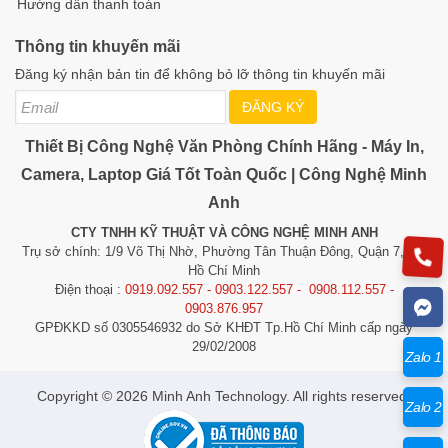
Hướng dẫn thanh toán
Thông tin khuyến mãi
Đăng ký nhận bản tin để không bỏ lỡ thông tin khuyến mãi
ĐĂNG KÝ
Thiết Bị Công Nghệ Văn Phòng Chính Hãng - Máy In,
Camera, Laptop Giá Tốt Toàn Quốc | Công Nghệ Minh
Anh
CTY TNHH KỸ THUẬT VÀ CÔNG NGHỆ MINH ANH
Trụ sở chính: 1/9 Võ Thị Nhờ, Phường Tân Thuận Đông, Quận 7, TP.
Hồ Chí Minh
Điện thoại :
0919.092.557 - 0903.122.557 - 0908.112.557 -
0903.876.957
GPĐKKD số 0305546932 do Sở KHĐT Tp.Hồ Chí Minh cấp ngày
29/02/2008
Zalo 1
​​​​​​Copyright © 2026 Minh Anh Technology. All rights reserved.
Zalo 2