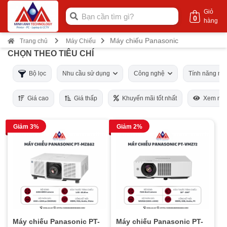
Giỏ
0
hàng
Máy chiếu Panasonic
Trang chủ
Máy Chiếu
CHỌN THEO TIÊU CHÍ
Bộ lọc
Nhu cầu sử dụng
Công nghệ
Tính năng má
Giá cao
Giá thấp
Khuyến mãi tốt nhất
Xem nhi
Giảm 3%
Giảm 2%
Máy chiếu Panasonic PT-
Máy chiếu Panasonic PT-