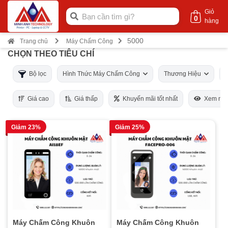
Giỏ
0
hàng
5000
Trang chủ
Máy Chấm Công
CHỌN THEO TIÊU CHÍ
Bộ lọc
Hình Thức Máy Chấm Công
Thương Hiệu
Giá cao
Giá thấp
Khuyến mãi tốt nhất
Xem nhi
Giảm 23%
Giảm 25%
Máy Chấm Công Khuôn
Máy Chấm Công Khuôn