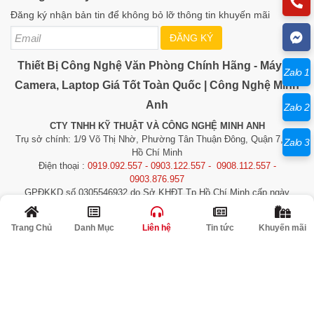
Đăng ký nhận bản tin để không bỏ lỡ thông tin khuyến mãi
ĐĂNG KÝ
Thiết Bị Công Nghệ Văn Phòng Chính Hãng - Máy In,
Zalo 1
Camera, Laptop Giá Tốt Toàn Quốc | Công Nghệ Minh
Anh
Zalo 2
CTY TNHH KỸ THUẬT VÀ CÔNG NGHỆ MINH ANH
Trụ sở chính: 1/9 Võ Thị Nhờ, Phường Tân Thuận Đông, Quận 7, TP.
Zalo 3
Hồ Chí Minh
Điện thoại :
0919.092.557 - 0903.122.557 - 0908.112.557 -
0903.876.957
GPĐKKD số 0305546932 do Sở KHĐT Tp.Hồ Chí Minh cấp ngày
29/02/2008
Trang Chủ
Danh Mục
Liên hệ
Tin tức
Khuyến mãi
​​​​​​Copyright © 2026 Minh Anh Technology. All rights reserved.
© Bản quyền thuộc về Công Nghệ Minh Anh | Cung cấp bởi
Quảng Cáo Siêu