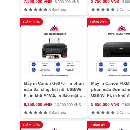
7,500,000 VNĐ
2,750,000 VNĐ
8,500,000 VNĐ
3,00
0 đánh giá
0 đánh g
Giảm 38%
Giảm 29%
Máy in Canon G6070 - In phun
Máy in Canon PIXMA
màu đa năng, kết nối USB/Wi-
phun màu đơn năng
Fi, in khổ A4/A5, in đảo mặt tự
USB/Wi-Fi, in khổ A4
động, tiết kiệm mực
kiệm mực
8,250,000 VNĐ
5,650,000 VNĐ
13,200,000 VNĐ
7,92
0 đánh giá
0 đánh g
Giảm 28%
Giảm 4%