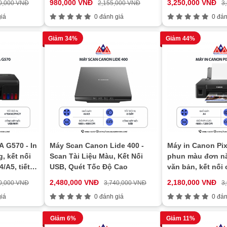
980,000 VNĐ
3,250,000 VNĐ
0,000 VNĐ
2,155,000 VNĐ
3
kiệm mực
iá
0 đánh giá
0 đán
Giảm 34%
Giảm 44%
 G570 - In
Máy Scan Canon Lide 400 -
Máy in Canon Pix
, kết nối
Scan Tài Liệu Màu, Kết Nối
phun màu đơn năn
/A5, tiết
USB, Quét Tốc Độ Cao
văn bản, kết nối
2,480,000 VNĐ
2,180,000 VNĐ
0,000 VNĐ
3,740,000 VNĐ
3
iá
0 đánh giá
0 đán
Giảm 6%
Giảm 11%