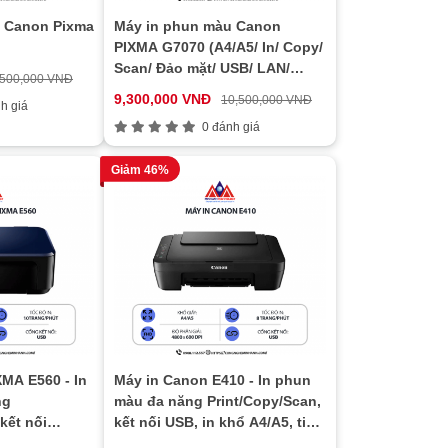
 Canon Pixma
Máy in phun màu Canon
PIXMA G7070 (A4/A5/ In/ Copy/
Scan/ Đảo mặt/ USB/ LAN/
,500,000 VNĐ
WIFI)
9,300,000 VNĐ
10,500,000 VNĐ
h giá
0 đánh giá
Giảm 46%
MA E560 - In
Máy in Canon E410 - In phun
ng
màu đa năng Print/Copy/Scan,
kết nối
kết nối USB, in khổ A4/A5, tiết
4/A5, tiết
kiệm mực