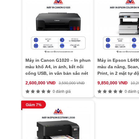
Máy in Canon G1020 – In phun
Máy in Epson L6490
màu khổ A4, in ảnh, kết nối
màu đa năng, Scan,
cổng USB, in văn bản sắc nét
Print, in 2 mặt tự đ
mạng Wifi
2,600,000 VNĐ
9,850,000 VNĐ
3,590,000 VNĐ
10,2
0 đánh giá
0 đánh g
Giảm 7%