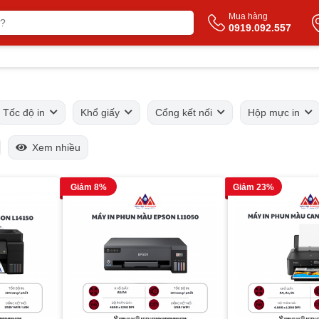
Mua hàng
0919.092.557
Tốc độ in
Khổ giấy
Cổng kết nối
Hộp mực in
Xem nhiều
Giảm 8%
Giảm 23%