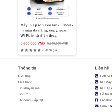
Máy in Epson EcoTank L3550 -
In màu đa năng, copy, scan,
Wi-Fi, in từ điện thoại
5,600,000 VNĐ
5,990,000 VNĐ
0 đánh giá
Thông tin
Liên hệ
Giới thiệu
Hotline
Cửa hàng
KD Máy
Tin khuyến mãi
KD Dự 
Tin tức
Hỗ trợ 
Thi công - lắp đặt
Facebo
Email: