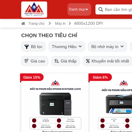
Danh mục
4800x1200 DPI
Trang chủ
Máy In
CHỌN THEO TIÊU CHÍ
Bộ lọc
Thương Hiệu
Bộ nhớ máy in
Giá cao
Giá thấp
Khuyến mãi tốt nhất
Giảm 15%
Giảm 6%