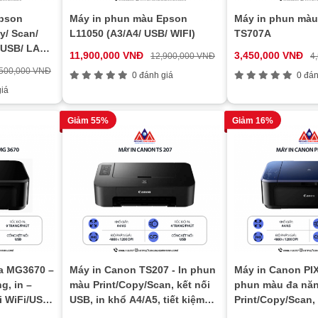
Epson
Máy in phun màu Epson
Máy in phun màu
y/ Scan/
L11050 (A3/A4/ USB/ WIFI)
TS707A
 USB/ LAN/
11,900,000 VNĐ
3,450,000 VNĐ
12,900,000 VNĐ
4
,500,000 VNĐ
0 đánh giá
0 đán
iá
Giảm 55%
Giảm 16%
a MG3670 –
Máy in Canon TS207 - In phun
Máy in Canon PIX
g, in –
màu Print/Copy/Scan, kết nối
phun màu đa nă
i WiFi/USB,
USB, in khổ A4/A5, tiết kiệm
Print/Copy/Scan, 
ao
mực
USB/LAN, in khổ A