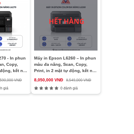
70 - In phun
Máy in Epson L6260 – In phun
an, Copy,
màu đa năng, Scan, Copy,
 động, kết nối
Print, in 2 mặt tự động, kết nối
mạng WiFi
8,050,000 VNĐ
,590,000 VNĐ
8,549,000 VNĐ
h giá
0 đánh giá