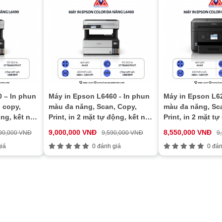
 – In phun
Máy in Epson L6460 - In phun
Máy in Epson L62
 copy,
màu đa năng, Scan, Copy,
màu đa năng, Sc
ộng, kết nối
Print, in 2 mặt tự động, kết nối
Print, in 2 mặt tự
mạng Wifi
mạng Wifi
9,000,000 VNĐ
8,550,000 VNĐ
90,000 VNĐ
9,590,000 VNĐ
9
iá
0 đánh giá
0 đán