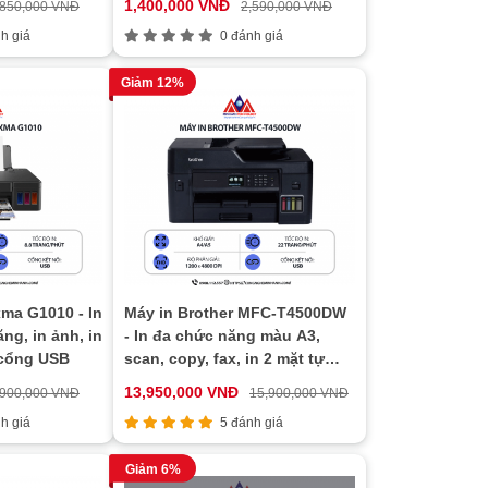
1,400,000 VNĐ
,850,000 VNĐ
2,590,000 VNĐ
h giá
0 đánh giá
Giảm 12%
ma G1010 - In
Máy in Brother MFC-T4500DW
g, in ảnh, in
- In đa chức năng màu A3,
 cổng USB
scan, copy, fax, in 2 mặt tự
động, kết nối wifi
13,950,000 VNĐ
,900,000 VNĐ
15,900,000 VNĐ
h giá
5 đánh giá
Giảm 6%