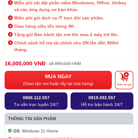
Miễn phí cài đặt phần mềm Windowns, Office, Unikey
và các ứng dụng cơ bản khác.
Miễn phí gói dịch vụ IT trọn đời sản phẩm.
Giao hàng siêu tốc trong 4H
Tặng gói Bảo hành
tận nơi khi mua 2 máy trở lên.
Chính sách hỗ trợ tài chính cho DN lên đến 500tr/
tháng.
16,000,000 VNĐ
18,990,000 VNĐ
MUA NGAY
(Giao tận nơi hoặc lấy tại cửa hàng)
Thêm vào giỏ
0908.112.557
0919.092.557
Tư vấn trực tuyến 24/7
Hỗ trợ bảo hành 24/7
THÔNG TIN SẢN PHẨM
OS
: Windows 11 Home