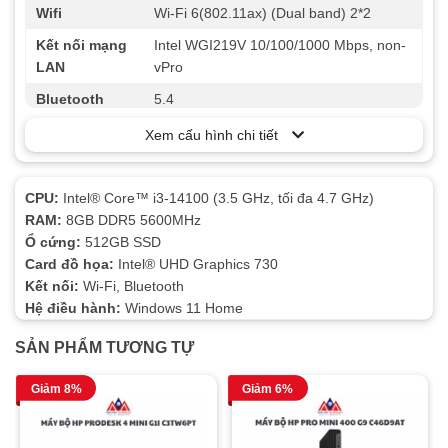
Wifi
Wi-Fi 6(802.11ax) (Dual band) 2*2
Kết nối mạng
Intel WGI219V 10/100/1000 Mbps, non-
LAN
vPro
Bluetooth
5.4
Phân loại
Small form factor
Xem cấu hình chi tiết
Cổng xuất
HDMI, VGA
hình
CPU:
Intel® Core™ i3-14100 (3.5 GHz, tối đa 4.7 GHz)
Trước: 1 x Headphone, 1 x 3.5 mm
RAM:
8GB DDR5 5600MHz
combo audio jack (Mic in or Headphone
Ổ cứng:
512GB SSD
out), 2 x USB 2.0 Type-A, 2 x USB 3.2
Card đồ họa:
Intel® UHD Graphics 730
Cổng kết nối
Gen 2 Type-A Sau: 1 x RJ45, 1 x HDMI
Kết nối:
Wi-Fi, Bluetooth
1.4, 1 x VGA Port, 1 x 7.1 channel audio
Hệ điều hành:
Windows 11 Home
(microphone, line-out, Line-in), 2 x USB
SẢN PHẨM TƯƠNG TỰ
2.0 Type-A, 2 x USB 3.2 Gen 1 Type-A
OS
Windows 11 Home
Giảm 8%
Giảm 6%
Phụ kiện kèm
Full box
theo