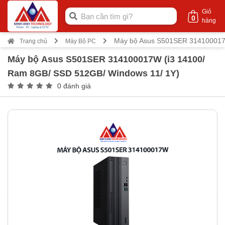
Giỏ
0
hàng
Máy bộ Asus S501SER 314100017W
Trang chủ
Máy Bộ PC
Máy bộ Asus S501SER 314100017W (i3 14100/
Ram 8GB/ SSD 512GB/ Windows 11/ 1Y)
0 đánh giá