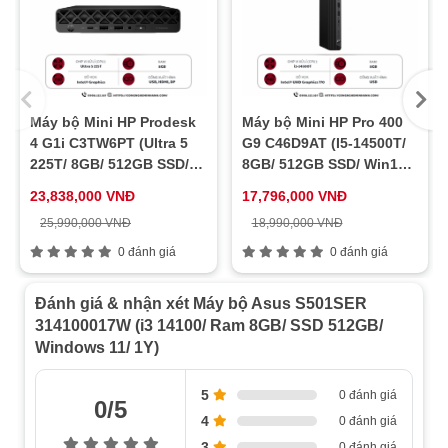
Kích thước
09.30cm x 29.60cm x 30.90cm (WxDxH)
Khối lượng
06.00 kg
Máy bộ Mini HP Prodesk
Máy bộ Mini HP Pro 400
4 G1i C3TW6PT (Ultra 5
G9 C46D9AT (I5-14500T/
225T/ 8GB/ 512GB SSD/
8GB/ 512GB SSD/ Win11/
Win11/ 1Y)
1Y)
23,838,000 VNĐ
17,796,000 VNĐ
25,990,000 VNĐ
18,990,000 VNĐ
0 đánh giá
0 đánh giá
Đánh giá & nhận xét Máy bộ Asus S501SER
314100017W (i3 14100/ Ram 8GB/ SSD 512GB/
Windows 11/ 1Y)
5
0 đánh giá
0/5
4
0 đánh giá
3
0 đánh giá