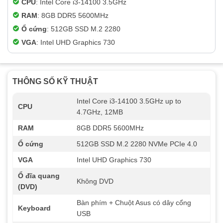
CPU
: Intel Core i3-14100 3.5GHz
RAM
: 8GB DDR5 5600MHz
Ổ cứng
: 512GB SSD M.2 2280
VGA
: Intel UHD Graphics 730
THÔNG SỐ KỸ THUẬT
Intel Core i3-14100 3.5GHz up to
CPU
4.7GHz, 12MB
RAM
8GB DDR5 5600MHz
Ổ cứng
512GB SSD M.2 2280 NVMe PCIe 4.0
VGA
Intel UHD Graphics 730
Ổ đĩa quang
Không DVD
(DVD)
Bàn phím + Chuột Asus có dây cổng
Keyboard
USB