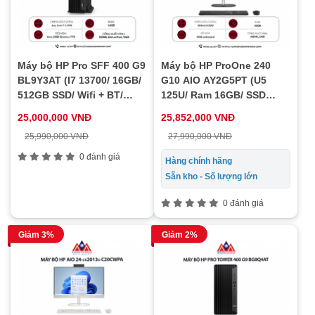
Máy bộ HP Pro SFF 400 G9
Máy bộ HP ProOne 240
BL9Y3AT (I7 13700/ 16GB/
G10 AIO AY2G5PT (U5
512GB SSD/ Wifi + BT/
125U/ Ram 16GB/ SSD
Win11)
512GB/ Windows 11 Home/
25,000,000 VNĐ
25,852,000 VNĐ
1Y)
25,990,000 VNĐ
27,990,000 VNĐ
0 đánh giá
Hàng chính hãng
Sẵn kho - Số lượng lớn
0 đánh giá
Giảm 3%
Giảm 2%