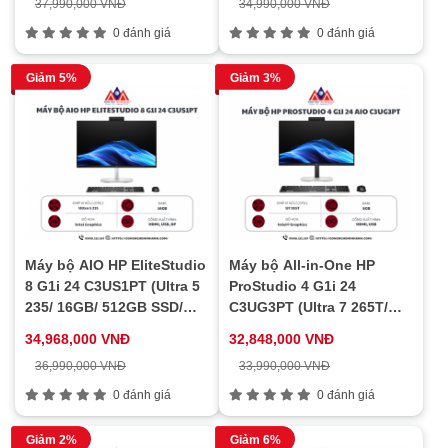
37,990,000 VNĐ
34,990,000 VNĐ
0 đánh giá
0 đánh giá
Giảm 5%
Giảm 3%
Máy bộ AIO HP EliteStudio
Máy bộ All-in-One HP
8 G1i 24 C3US1PT (Ultra 5
ProStudio 4 G1i 24
235/ 16GB/ 512GB SSD/
C3UG3PT (Ultra 7 265T/
23.8inch/ Touch/ Key/
8GB/ 512GB SSD/ 23.8 inch
34,968,000 VNĐ
32,848,000 VNĐ
Mouse/ Win11/ 3Y)
FHD/ Win11/ 1Y)
36,990,000 VNĐ
33,990,000 VNĐ
0 đánh giá
0 đánh giá
Giảm 2%
Giảm 6%