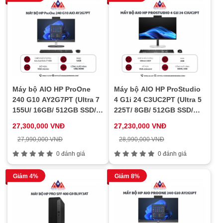
Máy bộ AIO HP ProOne
Máy bộ AIO HP ProStudio
240 G10 AY2G7PT (Ultra 7
4 G1i 24 C3UC2PT (Ultra 5
155U/ 16GB/ 512GB SSD/
225T/ 8GB/ 512GB SSD/
23.8inch/ Win11/ Black)
23.8inch/ Win11/ Black)
27,300,000 VNĐ
27,230,000 VNĐ
27,990,000 VNĐ
28,990,000 VNĐ
0 đánh giá
0 đánh giá
Giảm 4%
Giảm 8%