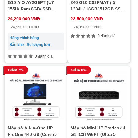
G10 AIO AY2G6PT (U7
240 G10 C03PMAT (i5
155U/ Ram 8GB/ SSD
1334U/ 16GB/ 512GB SSD/
512GB/ Windows 11 Home/
23.8inch/ Win11)
24,200,000 VNĐ
23,500,000 VNĐ
1Y)
24,990,000 VNĐ
24,990,000 VNĐ
0 đánh giá
Hàng chính hãng
Sẵn kho - Số lượng lớn
0 đánh giá
Giảm 7%
Giảm 8%
Máy bộ All-in-One HP
Máy bộ Mini HP Prodesk 4
ProOne 440 G9 (Core i5-
G1i C3TW6PT (Ultra 5