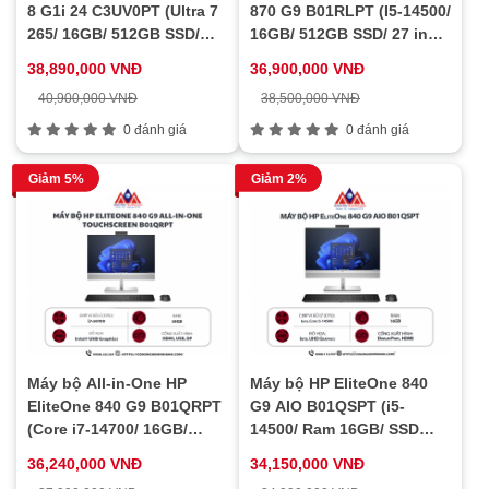
8 G1i 24 C3UV0PT (Ultra 7
870 G9 B01RLPT (I5-14500/
265/ 16GB/ 512GB SSD/
16GB/ 512GB SSD/ 27 inch/
23.8inch/ Touch/ Key/
2K/ Touch/ Key/ Mouse/
38,890,000 VNĐ
36,900,000 VNĐ
Mouse/ Win11/ 3Y)
Win11/ Bạc/ 3Y)
40,900,000 VNĐ
38,500,000 VNĐ
0 đánh giá
0 đánh giá
Giảm 5%
Giảm 2%
Máy bộ All-in-One HP
Máy bộ HP EliteOne 840
EliteOne 840 G9 B01QRPT
G9 AIO B01QSPT (i5-
(Core i7-14700/ 16GB/
14500/ Ram 16GB/ SSD
512GB SSD/ 23.8 inch FHD
512GB/ 23.8 inch/
36,240,000 VNĐ
34,150,000 VNĐ
Touch/ Win11 Pro/ 3Y)
Windows 11 Pro/ 3Y/ Bạc)