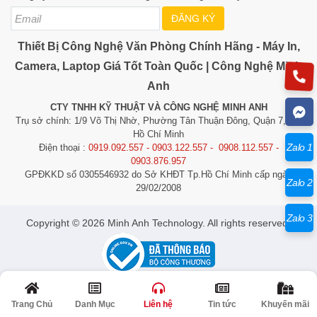
ĐĂNG KÝ
Thiết Bị Công Nghệ Văn Phòng Chính Hãng - Máy In,
Camera, Laptop Giá Tốt Toàn Quốc | Công Nghệ Minh
Anh
CTY TNHH KỸ THUẬT VÀ CÔNG NGHỆ MINH ANH
Trụ sở chính: 1/9 Võ Thị Nhờ, Phường Tân Thuận Đông, Quận 7, TP.
Hồ Chí Minh
Zalo 1
Điện thoại :
0919.092.557 - 0903.122.557 - 0908.112.557 -
0903.876.957
GPĐKKD số 0305546932 do Sở KHĐT Tp.Hồ Chí Minh cấp ngày
Zalo 2
29/02/2008
Zalo 3
​​​​​​Copyright © 2026 Minh Anh Technology. All rights reserved.
© Bản quyền thuộc về Công Nghệ Minh Anh | Cung cấp bởi
Quảng Cáo Siêu
Tốc
Trang Chủ
Danh Mục
Liên hệ
Tin tức
Khuyến mãi