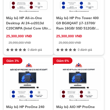
Máy bộ HP All-in-One
Máy bộ HP Pro Tower 400
Desktop AI 24-cr2013d
G9 BG8Q4AT (i7-13700/
C20CWPA (Intel Core Ultra
Ram 16GB/ SSD 512GB/
5 225U/ 16GB/ 512GB/ Intel
Windows 11 Home/ 1Y)
25,300,000 VNĐ
25,300,000 VNĐ
UHD/ 23.8 inch FHD IPS/
25,990,000 VNĐ
25,900,000 VNĐ
Win 11/ Trắng)
0 đánh giá
0 đánh giá
Giảm 3%
Giảm 6%
Máy bộ HP ProOne 240
Máy bộ AIO HP ProOne