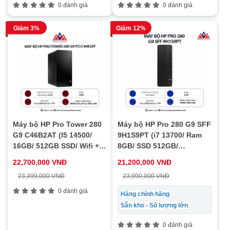
0 đánh giá
0 đánh giá
Giảm 3%
Giảm 12%
Máy bộ HP Pro Tower 280
Máy bộ HP Pro 280 G9 SFF
G9 C46B2AT (I5 14500/
9H1S9PT (i7 13700/ Ram
16GB/ 512GB SSD/ Wifi +
8GB/ SSD 512GB/
BT/ Key/ Mouse/ Win11)
Windows 11/ 1Y)
22,700,000 VNĐ
21,200,000 VNĐ
23,399,000 VNĐ
23,990,000 VNĐ
0 đánh giá
Hàng chính hãng
Sẵn kho - Số lượng lớn
0 đánh giá