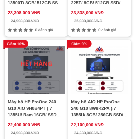
13500T/ 8GB/ 512GB SSD/
225T/ 8GB/ 512GB SSD/
23.8 inch FHD/ Win11/ 1Y)
Win11/ 1Y)
23,308,000 VNĐ
23,838,000 VNĐ
24,990,000 VNĐ
25,990,000 VNĐ
0 đánh giá
0 đánh giá
Giảm 10%
Giảm 9%
Máy bộ HP ProOne 240
Máy bộ AIO HP ProOne
G10 AIO 9H0B4PT (i7
240 G10 8W8K2PA (i7
1355U/ Ram 16GB/ SSD
1355U/ 8GB/ 256GB SSD/
512GB/ Windows 11/ 1Y)
23.8inch/ Key/ Mouse/
22,400,000 VNĐ
22,100,000 VNĐ
Win11/ 1Y)
24,990,000 VNĐ
24,230,000 VNĐ