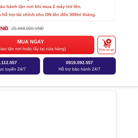
Bảo hành
tận nơi khi mua 2 máy trở lên.
 hỗ trợ tài chính cho DN lên đến 500tr/ tháng.
VNĐ
20,499,000 VNĐ
MUA NGAY
iao tận nơi hoặc lấy tại cửa hàng)
Thêm vào giỏ
.112.557
0919.092.557
ực tuyến 24/7
Hỗ trợ bảo hành 24/7