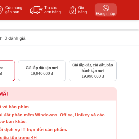
Cửa hàng
Tra cứu
Giỏ
0
gần bạn
đơn hàng
hàng
Đăng nhập
0 đánh giá
Giá lắp đặt, cài đặt, bảo
ne
Giá lắp đặt tận nơi
hành tận nơi
 đ
19,940,000 đ
19,990,000 đ
MÃI
t và bàn phím
ài đặt phần mềm Windowns, Office, Unikey và các
cơ bản khác.
ói dịch vụ IT trọn đời sản phẩm.
siêu tốc trong 4H