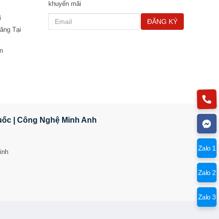
khuyến mãi
i
ĐĂNG KÝ
ãng Tại
n
Quốc | Công Nghệ Minh Anh
Zalo 1
inh
Zalo 2
Zalo 3