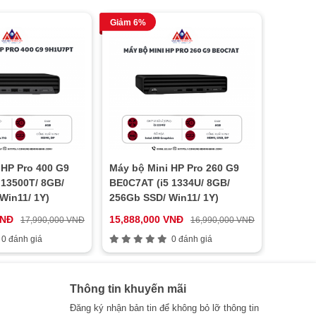
Giảm 6%
 HP Pro 400 G9
Máy bộ Mini HP Pro 260 G9
 13500T/ 8GB/
BE0C7AT (i5 1334U/ 8GB/
Win11/ 1Y)
256Gb SSD/ Win11/ 1Y)
VNĐ
15,888,000 VNĐ
17,990,000 VNĐ
16,990,000 VNĐ
0 đánh giá
0 đánh giá
Thông tin khuyến mãi
Đăng ký nhận bản tin để không bỏ lỡ thông tin