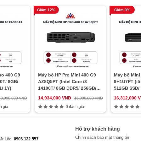
Giảm 12%
Giảm 9%
ro 400 G9
Máy bộ HP Pro Mini 400 G9
Máy bộ Mini
0T/ 8GB/
AZ8Q5PT (Intel Core i3
9H1U7PT (i5
/ 1Y)
14100T/ 8GB DDR5/ 256GB/
512GB SSD/ 
WiFi 6/ Bluetooth 5.3/
14,934,000 VNĐ
16,312,000 
18,990,000 VNĐ
16,990,000 VNĐ
Windows 11 Home SL)
h giá
0 đánh giá
Hỗ trợ khách hàng
Chính sách bảo mật thông tin
 Mr Lộc:
0903.122.557