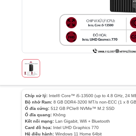
Chíp xử lý:
Intel® Core™ i5-13500 (up to 4.8 GHz, 24 M
Bộ nhớ Ram:
8 GB DDR4-3200 MT/s non-ECC (1 x 8 GB
Ổ đĩa cứng:
512 GB PCIe® NVMe™ M.2 SSD
Ổ đĩa quang:
Không
Kết nối mạng:
Lan Gigabit, Wifi + Bluetooth
Card đồ họa:
Intel UHD Graphics 770
Hệ điều hành:
Windows 11 Home 64bit