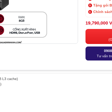
Tặng gói 
Chính sách
19,790,000 
(G
0908
Tư vấn tr
B L3 cache)
)