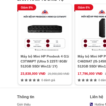
Giảm 8%
Giảm 6%
Máy bộ Mini HP Prodesk 4 G1i
Máy bộ Mini HP P
C3TW6PT (Ultra 5 225T/ 8GB/
C46D9AT (I5-1450
512GB SSD/ Win11/ 1Y)
512GB SSD/ Win11
23,838,000 VNĐ
17,796,000 VNĐ
25,990,000 VNĐ
0 đánh giá
0 đán
Thông tin
Liên hệ
Giới thiệu
Hotline