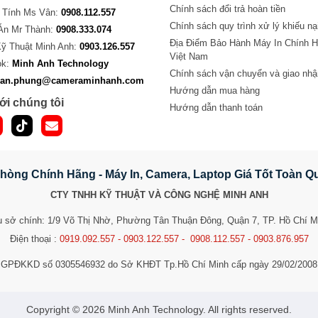
Chính sách đổi trả hoàn tiền
 Tính Ms Vân:
0908.112.557
Chính sách quy trình xử lý khiếu nạ
Án Mr Thành:
0908.333.074
Địa Điểm Bảo Hành Máy In Chính H
Kỹ Thuật Minh Anh:
0903.126.557
Việt Nam
ok:
Minh Anh Technology
Chính sách vận chuyển và giao nhậ
van.phung@cameraminhanh.com
Hướng dẫn mua hàng
ới chúng tôi
Hướng dẫn thanh toán
hòng Chính Hãng - Máy In, Camera, Laptop Giá Tốt Toàn 
CTY TNHH KỸ THUẬT VÀ CÔNG NGHỆ MINH ANH
ụ sở chính: 1/9 Võ Thị Nhờ, Phường Tân Thuận Đông, Quận 7, TP. Hồ Chí M
Điện thoại :
0919.092.557 - 0903.122.557 - 0908.112.557 - 0903.876.957
GPĐKKD số 0305546932 do Sở KHĐT Tp.Hồ Chí Minh cấp ngày 29/02/2008
​​​​​​Copyright © 2026 Minh Anh Technology. All rights reserved.