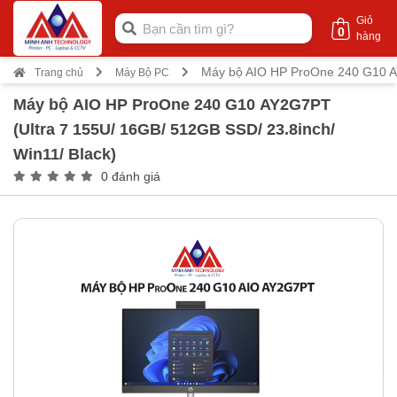
Giỏ
0
hàng
Máy bộ AIO HP ProOne 240 G10 AY
Trang chủ
Máy Bộ PC
Máy bộ AIO HP ProOne 240 G10 AY2G7PT
(Ultra 7 155U/ 16GB/ 512GB SSD/ 23.8inch/
Win11/ Black)
0 đánh giá