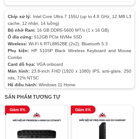
Chíp xử lý:
Intel Core Ultra 7 155U (up to 4.8 GHz, 12 MB L3
cache, 12 nhân, 14 luồng)
Bộ nhớ Ram:
16 GB DDR5-5600 MT/s (1 x 16 GB)
Ổ đĩa cứng:
512GB PCIe NVMe SSD
Wireless:
Wi-Fi 6 RTL8852BE (2x2); Bluetooth 5.3
Phụ kiện:
HP 510SP Black Wireless Keyboard and Mouse
Combo
Card đồ họa:
VGA onboard
Màn hình:
23.8-inch FHD (1920 x 1080) IPS, anti-glare, 250
nits, 72% NTSC
Hệ điều hành:
Windows 11 Home
SẢN PHẨM TƯƠNG TỰ
Giảm 8%
Giảm 6%