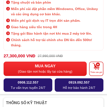
Tặng chuột và bàn phím
Miễn phí cài đặt phần mềm Windowns, Office, Unikey
và các ứng dụng cơ bản khác.
Miễn phí gói dịch vụ IT trọn đời sản phẩm.
Giao hàng siêu tốc trong 4H
Tặng gói Bảo hành
tận nơi khi mua 2 máy trở lên.
Chính sách hỗ trợ tài chính cho DN lên đến 500tr/
tháng.
27,300,000 VNĐ
27,990,000 VNĐ
MUA NGAY
(Giao tận nơi hoặc lấy tại cửa hàng)
Thêm vào giỏ
0908.112.557
0919.092.557
Tư vấn trực tuyến 24/7
Hỗ trợ bảo hành 24/7
THÔNG SỐ KỸ THUẬT