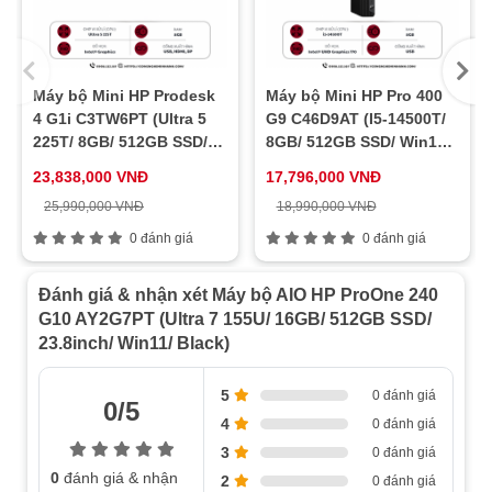
Máy bộ Mini HP Prodesk
Máy bộ Mini HP Pro 400
4 G1i C3TW6PT (Ultra 5
G9 C46D9AT (I5-14500T/
225T/ 8GB/ 512GB SSD/
8GB/ 512GB SSD/ Win11/
Win11/ 1Y)
1Y)
23,838,000 VNĐ
17,796,000 VNĐ
25,990,000 VNĐ
18,990,000 VNĐ
0 đánh giá
0 đánh giá
Đánh giá & nhận xét Máy bộ AIO HP ProOne 240
G10 AY2G7PT (Ultra 7 155U/ 16GB/ 512GB SSD/
23.8inch/ Win11/ Black)
5
0 đánh giá
0/5
4
0 đánh giá
3
0 đánh giá
0
đánh giá & nhận
2
0 đánh giá