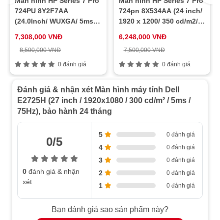
Màn hình HP Series 7 Pro
Màn hình HP Series 7 Pro
Tấm nền
VA
724PU 8Y2F7AA
724pn 8X534AA (24 inch/
(24.0Inch/ WUXGA/ 5ms/
1920 x 1200/ 350 cd/m2/
100HZ/ 350cd/m2/ IPS)
5ms/ 60Hz)
7,308,000 VNĐ
6,248,000 VNĐ
8,500,000 VNĐ
7,500,000 VNĐ
0 đánh giá
0 đánh giá
Đánh giá & nhận xét Màn hình máy tính Dell
E2725H (27 inch / 1920x1080 / 300 cd/m² / 5ms /
75Hz), bảo hành 24 tháng
5
0 đánh giá
0/5
4
0 đánh giá
3
0 đánh giá
0
đánh giá & nhận
2
0 đánh giá
xét
1
0 đánh giá
Bạn đánh giá sao sản phẩm này?