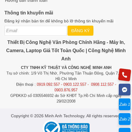
Hướng dẫn thanh toán
Thông tin khuyến mãi
Đăng ký nhận bản tin để không bỏ lỡ thông tin khuyến mãi
ĐĂNG KÝ
Thiết Bị Công Nghệ Văn Phòng Chính Hãng - Máy In,
Camera, Laptop Giá Tốt Toàn Quốc | Công Nghệ Minh
Anh
CTY TNHH KỸ THUẬT VÀ CÔNG NGHỆ MINH ANH
Trụ sở chính: 1/9 Võ Thị Nhờ, Phường Tân Thuận Đông, Quận 7, TP.
Hồ Chí Minh
Điện thoại :
0919.092.557 - 0903.122.557 - 0908.112.557 -
0903.876.957
GPĐKKD số 0305546932 do Sở KHĐT Tp.Hồ Chí Minh cấp ngày
29/02/2008
Zalo 1
​​​​​​Copyright © 2026 Minh Anh Technology. All rights reserved.
Zalo 2