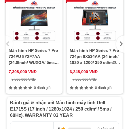
Màn hình HP Series 7 Pro
Màn hình HP Series 7 Pro
724PU 8Y2F7AA
724pn 8X534AA (24 inch/
(24.0Inch/ WUXGA/ 5ms/
1920 x 1200/ 350 cd/m2/
100HZ/ 350cd/m2/ IPS)
5ms/ 60Hz)
7,308,000 VNĐ
6,248,000 VNĐ
8,500,000 VNĐ
7,500,000 VNĐ
0 đánh giá
0 đánh giá
Đánh giá & nhận xét Màn hình máy tính Dell
E1715S (17 inch / 1280x1024 / 250 cd/m² / 5ms /
60Hz), WARRANTY 03 YEAR
5