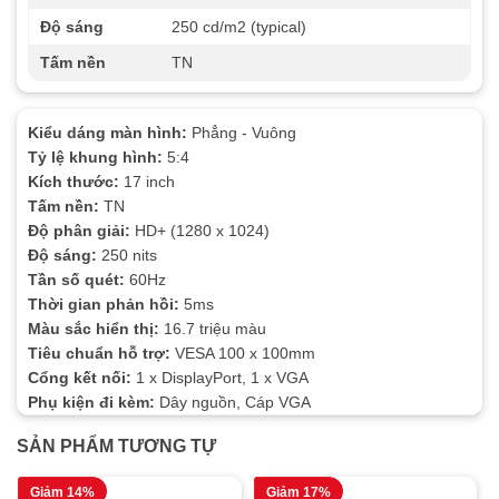
Độ sáng
250 cd/m2 (typical)
Tấm nền
TN
Kiểu dáng màn hình:
Phẳng - Vuông
Tỷ lệ khung hình:
5:4
Kích thước:
17 inch
Tấm nền:
TN
Độ phân giải:
HD+ (1280 x 1024)
Độ sáng:
250 nits
Tần số quét:
60Hz
Thời gian phản hồi:
5ms
Màu sắc hiển thị:
16.7 triệu màu
Tiêu chuẩn hỗ trợ:
VESA 100 x 100mm
Cổng kết nối:
1 x DisplayPort, 1 x VGA
Phụ kiện đi kèm:
Dây nguồn, Cáp VGA
SẢN PHẨM TƯƠNG TỰ
Giảm 14%
Giảm 17%