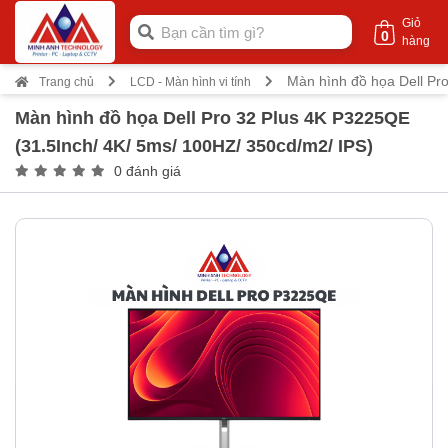
Giỏ
0
hàng
Màn hình đồ họa Dell Pr
Trang chủ
LCD - Màn hình vi tính
Màn hình đồ họa Dell Pro 32 Plus 4K P3225QE
(31.5Inch/ 4K/ 5ms/ 100HZ/ 350cd/m2/ IPS)
0 đánh giá