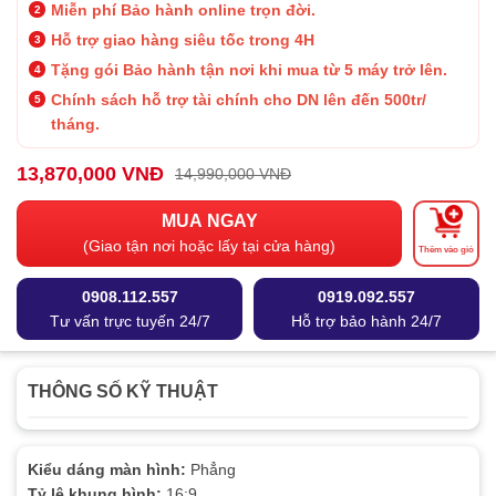
Miễn phí Bảo hành online trọn đời.
Hỗ trợ giao hàng siêu tốc trong 4H
Tặng gói Bảo hành tận nơi khi mua từ 5 máy trở lên.
Chính sách hỗ trợ tài chính cho DN lên đến 500tr/
tháng.
13,870,000 VNĐ
14,990,000 VNĐ
MUA NGAY
(Giao tận nơi hoặc lấy tại cửa hàng)
Thêm vào giỏ
0908.112.557
0919.092.557
Tư vấn trực tuyến 24/7
Hỗ trợ bảo hành 24/7
THÔNG SỐ KỸ THUẬT
Kiểu dáng màn hình:
Phẳng
Tỷ lệ khung hình:
16:9