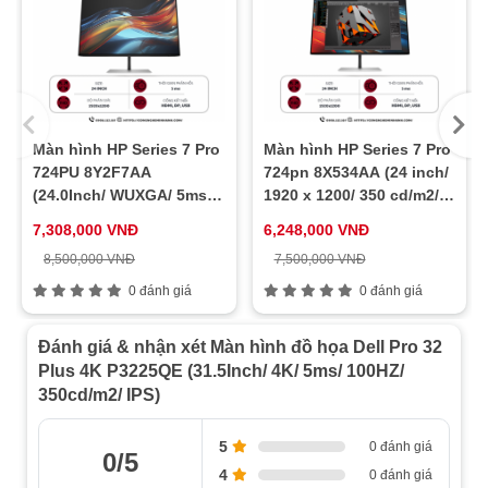
Màn hình HP Series 7 Pro
Màn hình HP Series 7 Pro
724PU 8Y2F7AA
724pn 8X534AA (24 inch/
(24.0Inch/ WUXGA/ 5ms/
1920 x 1200/ 350 cd/m2/
100HZ/ 350cd/m2/ IPS)
5ms/ 60Hz)
7,308,000 VNĐ
6,248,000 VNĐ
8,500,000 VNĐ
7,500,000 VNĐ
0 đánh giá
0 đánh giá
Đánh giá & nhận xét Màn hình đồ họa Dell Pro 32
Plus 4K P3225QE (31.5Inch/ 4K/ 5ms/ 100HZ/
350cd/m2/ IPS)
5
0 đánh giá
0/5
4
0 đánh giá