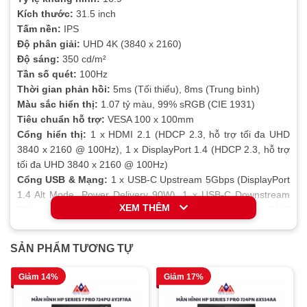
Kích thước:
31.5 inch
Tấm nền:
IPS
Độ phân giải:
UHD 4K (3840 x 2160)
Độ sáng:
350 cd/m²
Tần số quét:
100Hz
Thời gian phản hồi:
5ms (Tối thiểu), 8ms (Trung bình)
Màu sắc hiển thị:
1.07 tỷ màu, 99% sRGB (CIE 1931)
Tiêu chuẩn hỗ trợ:
VESA 100 x 100mm
Cổng hiển thị:
1 x HDMI 2.1 (HDCP 2.3, hỗ trợ tối đa UHD
3840 x 2160 @ 100Hz), 1 x DisplayPort 1.4 (HDCP 2.3, hỗ trợ
tối đa UHD 3840 x 2160 @ 100Hz)
Cổng USB & Mạng:
1 x USB-C Upstream 5Gbps (DisplayPort
1.4 Alt Mode, Power Delivery 90W), 1 x USB-C Downstream
XEM THÊM
5Gbps, 3 x USB Type-A 5Gbps Downstream, 1 x RJ45
Ethernet 1GbE
Phụ kiện đi kèm:
Dây nguồn, Cáp DP to DP, Cáp USB Type-C
SẢN PHẨM TƯƠNG TỰ
to Type-A, Cáp USB Type-C to Type-C
Giảm 14%
Giảm 17%