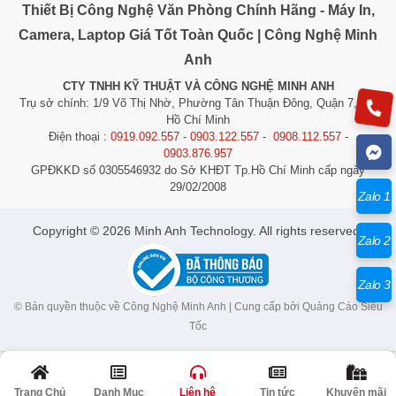
Thiết Bị Công Nghệ Văn Phòng Chính Hãng - Máy In,
Camera, Laptop Giá Tốt Toàn Quốc | Công Nghệ Minh
Anh
CTY TNHH KỸ THUẬT VÀ CÔNG NGHỆ MINH ANH
Trụ sở chính: 1/9 Võ Thị Nhờ, Phường Tân Thuận Đông, Quận 7, TP.
Hồ Chí Minh
Điện thoại :
0919.092.557 - 0903.122.557 - 0908.112.557 -
0903.876.957
GPĐKKD số 0305546932 do Sở KHĐT Tp.Hồ Chí Minh cấp ngày
29/02/2008
Zalo 1
​​​​​​Copyright © 2026 Minh Anh Technology. All rights reserved.
Zalo 2
Zalo 3
© Bản quyền thuộc về Công Nghệ Minh Anh | Cung cấp bởi
Quảng Cáo Siêu
Tốc
Trang Chủ
Danh Mục
Liên hệ
Tin tức
Khuyến mãi