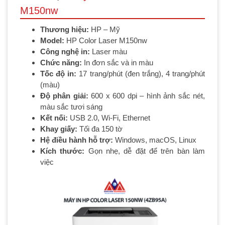
M150nw
Thương hiệu:
HP – Mỹ
Model:
HP Color Laser M150nw
Công nghệ in:
Laser màu
Chức năng:
In đơn sắc và in màu
Tốc độ in:
17 trang/phút (đen trắng), 4 trang/phút
(màu)
Độ phân giải:
600 x 600 dpi – hình ảnh sắc nét,
màu sắc tươi sáng
Kết nối:
USB 2.0, Wi-Fi, Ethernet
Khay giấy:
Tối đa 150 tờ
Hệ điều hành hỗ trợ:
Windows, macOS, Linux
Kích thước:
Gọn nhẹ, dễ đặt để trên bàn làm
việc