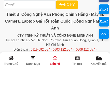
ĐĂNG KÝ
Zalo 1
Thiết Bị Công Nghệ Văn Phòng Chính Hãng - Máy In,
Camera, Laptop Giá Tốt Toàn Quốc | Công Nghệ Minh
Zalo 2
Anh
Zalo 3
CTY TNHH KỸ THUẬT VÀ CÔNG NGHỆ MINH ANH
Trụ sở chính: 1/9 Võ Thị Nhờ, Phường Tân Thuận Đông, Quận 7, TP.
Hồ Chí Minh
Điện thoại :
0919.092.557 - 0903.122.557 - 0908.112.557 -
0903.876.957
GPĐKKD số 0305546932 do Sở KHĐT Tp.Hồ Chí Minh cấp ngày
29/02/2008
Trang Chủ
Danh Mục
Liên hệ
Tin tức
Khuyến mãi
​​​​​​Copyright © 2026 Minh Anh Technology. All rights reserved.
© Bản quyền thuộc về Công Nghệ Minh Anh | Cung cấp bởi
Quảng Cáo Siêu
Tốc