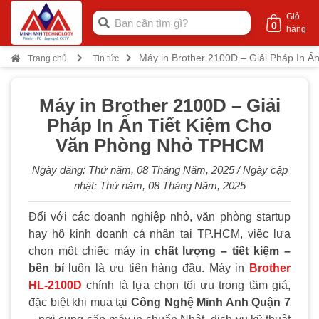
Giỏ
0
hàng
Máy in Brother 2100D – Giải Pháp In 
Trang chủ
Tin tức
Máy in Brother 2100D – Giải
Pháp In Ấn Tiết Kiệm Cho
Văn Phòng Nhỏ TPHCM
Ngày đăng:
Thứ năm, 08 Tháng Năm, 2025
/ Ngày cập
nhật:
Thứ năm, 08 Tháng Năm, 2025
Đối với các doanh nghiệp nhỏ, văn phòng startup
hay hộ kinh doanh cá nhân tại TP.HCM, việc lựa
chọn một chiếc máy in
chất lượng – tiết kiệm –
bền bỉ
luôn là ưu tiên hàng đầu. Máy in
Brother
HL-2100D
chính là lựa chọn tối ưu trong tầm giá,
đặc biệt khi mua tại
Công Nghệ Minh Anh Quận 7