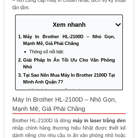
– nơi cung cấp máy in chuẩn Nhật, dịch vụ kỹ thuật
tận tâm.
Xem nhanh
Máy In Brother HL-2100D – Nhỏ Gọn,
Mạnh Mẽ, Giá Phải Chăng
Thông số nổi bật:
Giải Pháp In Ấn Tối Ưu Cho Văn Phòng
Nhỏ
Tại Sao Nên Mua Máy In Brother 2100D Tại
Minh Anh Quận 7?
Minh Anh mang đến cho bạn:
Phản Hồi Từ Khách Hàng Tại TP.HCM
Máy In Brother HL-2100D – Nhỏ Gọn,
Tổng Kết
Mạnh Mẽ, Giá Phải Chăng
CÔNG TY TNHH KỸ THUẬT VÀ CÔNG
Brother HL-2100D là dòng
máy in laser trắng đen
NGHỆ MINH ANH
nhập chính hãng thương hiệu Nhật được thiết kế
dành riêng cho nhu cầu in ấn văn phòng nhỏ hoặc