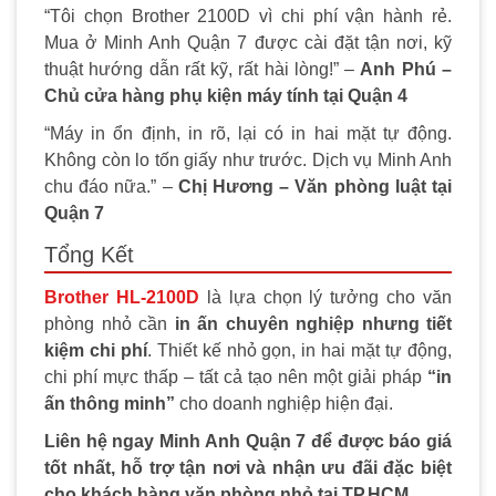
“Tôi chọn Brother 2100D vì chi phí vận hành rẻ.
Mua ở Minh Anh Quận 7 được cài đặt tận nơi, kỹ
thuật hướng dẫn rất kỹ, rất hài lòng!” –
Anh Phú –
Chủ cửa hàng phụ kiện máy tính tại Quận 4
“Máy in ổn định, in rõ, lại có in hai mặt tự động.
Không còn lo tốn giấy như trước. Dịch vụ Minh Anh
chu đáo nữa.” –
Chị Hương – Văn phòng luật tại
Quận 7
Tổng Kết
Brother HL-2100D
là lựa chọn lý tưởng cho văn
phòng nhỏ cần
in ấn chuyên nghiệp nhưng tiết
kiệm chi phí
. Thiết kế nhỏ gọn, in hai mặt tự động,
chi phí mực thấp – tất cả tạo nên một giải pháp
“in
ấn thông minh”
cho doanh nghiệp hiện đại.
Liên hệ ngay Minh Anh Quận 7 để được báo giá
tốt nhất, hỗ trợ tận nơi và nhận ưu đãi đặc biệt
cho khách hàng văn phòng nhỏ tại TP.HCM.