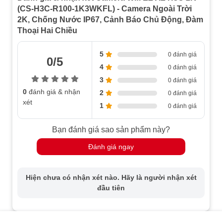
(CS-H3C-R100-1K3WKFL) - Camera Ngoài Trời
Tính năng
phát hiện hình dạng người
và
phương
2K, Chống Nước IP67, Cảnh Báo Chủ Động, Đàm
tiện
của camera giúp giảm thiểu cảnh báo giả, tăng độ
Thoại Hai Chiều
chính xác
khi phát hiện chuyển động. Với
thuật toán
AI
, camera có thể phân biệt người và các vật thể không
5
0 đánh giá
0/5
liên quan, chỉ gửi thông báo khi có sự xâm nhập thực
4
0 đánh giá
sự.
3
0 đánh giá
0
đánh giá & nhận
2
0 đánh giá
xét
1
0 đánh giá
Chế Độ Ghi Hình Ban Đêm Đầy Màu Sắc
Bạn đánh giá sao sản phẩm này?
Đánh giá ngay
Khác biệt với các camera thông thường,
EZVIZ H3C 2K
sử dụng đèn
spotlight
để cung cấp hình ảnh ban đêm
có màu sắc sống động, dễ dàng nhận diện mọi thứ ngay
Hiện chưa có nhận xét nào. Hãy là người nhận xét
cả trong điều kiện ánh sáng yếu. Bạn không cần phải lo
đầu tiên
lắng về các hình ảnh mờ, đen trắng trong bóng tối nữa.
Đàm Thoại Hai Chiều