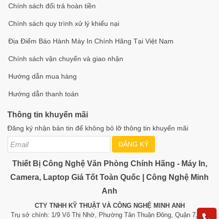
355°
Chính sách đổi trả hoàn tiền
Góc quay
340° ngang / 55°
355° ngang / 80°
ngang /
quét
dọc
dọc
Chính sách quy trình xử lý khiếu nại
90° dọc
Hồng
Địa Điểm Bảo Hành Máy In Chính Hãng Tại Việt Nam
ngoại ban
10 mét
10 mét
10 mét
Chính sách vận chuyển và giao nhận
đêm
Phát hiện chuyển
Phát hiện
Phát hiện chuyển
Tính năng
Hướng dẫn mua hàng
động, Smart
chuyển
động, âm thanh,
AI
Tracking
động
người
Hướng dẫn thanh toán
Lưu trữ
Tối đa
Tối đa
256GB
Tối đa 256GB
thẻ nhớ
256GB
Thông tin khuyến mãi
Đàm thoại
Đăng ký nhận bản tin để không bỏ lỡ thông tin khuyến mãi
Có
Có
Có
2 chiều
ĐĂNG KÝ
Chuẩn
Smart H.264
H.265
H.265
nén video
Thiết Bị Công Nghệ Văn Phòng Chính Hãng - Máy In,
Nút gọi
Không
Không
Không
Camera, Laptop Giá Tốt Toàn Quốc | Công Nghệ Minh
khẩn cấp
Anh
Lý do bạn nên chọn Camera Wifi EZVIZ TY1
CTY TNHH KỸ THUẬT VÀ CÔNG NGHỆ MINH ANH
Trụ sở chính: 1/9 Võ Thị Nhờ, Phường Tân Thuận Đông, Quận 7, TP.