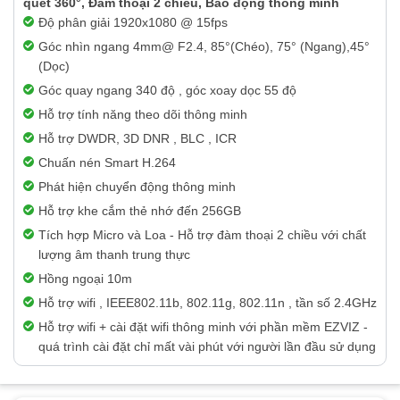
quét 360°, Đàm thoại 2 chiều, Báo động thông minh
Độ phân giải 1920x1080 @ 15fps
Góc nhìn ngang 4mm@ F2.4, 85°(Chéo), 75° (Ngang),45°
(Dọc)
Góc quay ngang 340 độ , góc xoay dọc 55 độ
Hỗ trợ tính năng theo dõi thông minh
Hỗ trợ DWDR, 3D DNR , BLC , ICR
Chuấn nén Smart H.264
Phát hiện chuyển động thông minh
Hỗ trợ khe cắm thẻ nhớ đến 256GB
Tích hợp Micro và Loa - Hỗ trợ đàm thoại 2 chiều với chất
lượng âm thanh trung thực
Hồng ngoại 10m
Hỗ trợ wifi , IEEE802.11b, 802.11g, 802.11n , tần số 2.4GHz
Hỗ trợ wifi + cài đặt wifi thông minh với phần mềm EZVIZ -
quá trình cài đặt chỉ mất vài phút với người lần đầu sử dụng