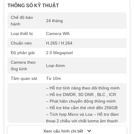
THÔNG SỐ KỸ THUẬT
Chế độ bảo
24 tháng
hành
Loại thiết bị
Camera Wifi
Chuẩn nén
H.265 / H.264
Độ phân giải
2.0 Megapixel
Camera theo
Loại 4mm
ống kính
Tầm quan sát
Từ 10m
– Hỗ trợ tính năng theo dõi thông minh
– Hỗ trợ DWDR, 3D DNR , BLC , ICR
– Phát hiện chuyển động thông minh
– Hỗ trợ khe cắm thẻ nhớ đến 256GB
– Tích hợp Micro và Loa – Hỗ trợ đàm
thoại 2 chiều với chất lượng âm thanh
Tính năng
trung thực
Xem cấu hình chi tiết