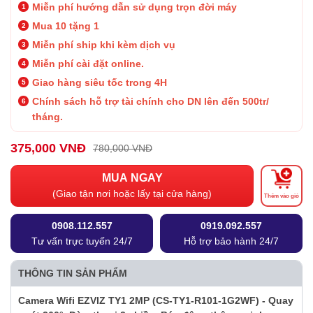
Miễn phí hướng dẫn sử dụng trọn đời máy
Mua 10 tặng 1
Miễn phí ship khi kèm dịch vụ
Miễn phí cài đặt online.
Giao hàng siêu tốc trong 4H
Chính sách hỗ trợ tài chính cho DN lên đến 500tr/
tháng.
375,000 VNĐ
780,000 VNĐ
MUA NGAY
(Giao tận nơi hoặc lấy tại cửa hàng)
Thêm vào giỏ
0908.112.557
0919.092.557
Tư vấn trực tuyến 24/7
Hỗ trợ bảo hành 24/7
THÔNG TIN SẢN PHẨM
Camera Wifi EZVIZ TY1 2MP (CS-TY1-R101-1G2WF) - Quay