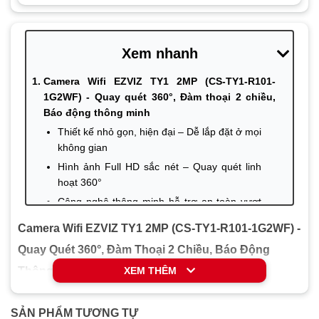
– Hỗ trợ wifi, IEEE802.11b, 802.11g,
802.11n , tần số 2.4GHz
– Hỗ trợ wifi + cài đặt wifi thông minh với
phần mềm EZVIZ – quá trình cài đặt chỉ
Xem nhanh
mất vài phút với người lần đầu sử dụng
Camera Wifi EZVIZ TY1 2MP (CS-TY1-R101-
Nguồn điện
DC 5V
1G2WF) - Quay quét 360°, Đàm thoại 2 chiều,
Kích thước
88 × 88 × 119 mm
Báo động thông minh
Trọng lượng
259g
Thiết kế nhỏ gọn, hiện đại – Dễ lắp đặt ở mọi
không gian
Hình ảnh Full HD sắc nét – Quay quét linh
hoạt 360°
Công nghệ thông minh hỗ trợ an toàn vượt
trội
Camera Wifi EZVIZ TY1 2MP (CS-TY1-R101-1G2WF) -
Tính năng đàm thoại hai chiều & chế độ
Quay Quét 360°, Đàm Thoại 2 Chiều, Báo Động
riêng tư
Thông Minh
XEM THÊM
Bảng so sánh EZVIZ TY1 2MP với IMOU
IPC-C22EP-A và IPC-A32EP-L
Trong thế giới số hiện đại, một chiếc
camera wifi quay
Lý do bạn nên chọn Camera Wifi EZVIZ TY1
SẢN PHẨM TƯƠNG TỰ
quét giá rẻ
nhưng tích hợp đủ tính năng thông minh