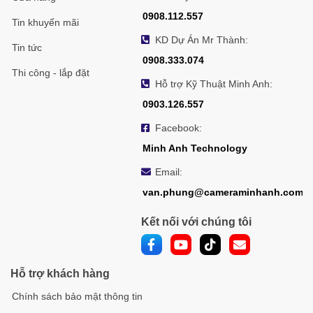
giảm nhiễu, kể cả trong môi trường ánh sáng yếu.
0908.112.557
Tin khuyến mãi
Tính năng đàm thoại hai chiều & chế độ riêng
KD Dự Án Mr Thành:
Tin tức
tư
0908.333.074
Thi công - lắp đặt
Bạn có thể nói chuyện với người thân tại nhà thông qua
Hỗ trợ Kỹ Thuật Minh Anh:
tính năng đàm thoại hai chiều
với chất lượng âm
0903.126.557
thanh trung thực. Đồng thời,
chế độ riêng tư (Sleep
Facebook:
Mode)
sẽ giúp bạn tắt camera bất cứ lúc nào, đảm bảo
Minh Anh Technology
sự riêng tư tuyệt đối chỉ với
một chạm
trên ứng dụng
EZVIZ.
Email:
van.phung@cameraminhanh.com
Bảng so sánh EZVIZ TY1 2MP với IMOU IPC-
Kết nối với chúng tôi
C22EP-A và IPC-A32EP-L
IMOU IPC-
Tiêu chí
EZVIZ TY1 2MP
IMOU IPC-A32EP-L
Hỗ trợ khách hàng
C22EP-A
Độ phân
Full HD
Chính sách bảo mật thông tin
Full HD 1080p
2K (3MP)
giải
1080p