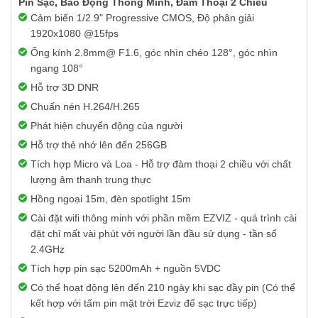
Pin Sạc, Báo Động Thông Minh, Đàm Thoại 2 Chiều
Cảm biến 1/2.9" Progressive CMOS, Độ phân giải
1920x1080 @15fps
Ống kính 2.8mm@ F1.6, góc nhìn chéo 128°, góc nhìn
ngang 108°
Hỗ trợ 3D DNR
Chuấn nén H.264/H.265
Phát hiện chuyển động của người
Hỗ trợ thẻ nhớ lên đến 256GB
Tích hợp Micro và Loa - Hỗ trợ đàm thoại 2 chiều với chất
lượng âm thanh trung thực
Hồng ngoại 15m, đèn spotlight 15m
Cài đặt wifi thông minh với phần mềm EZVIZ - quá trình cài
đặt chỉ mất vài phút với người lần đầu sử dụng - tần số
2.4GHz
Tích hợp pin sạc 5200mAh + nguồn 5VDC
Có thể hoạt động lên đến 210 ngày khi sạc đầy pin (Có thể
kết hợp với tấm pin mặt trời Ezviz để sạc trực tiếp)