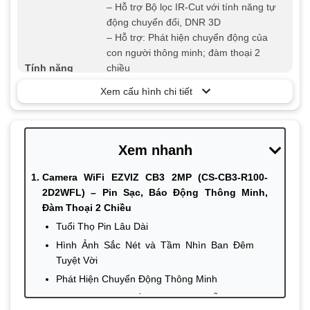
– Hỗ trợ Bộ lọc IR-Cut với tính năng tự
động chuyển đổi, DNR 3D
– Hỗ trợ: Phát hiện chuyển động của
con người thông minh; đàm thoại 2
Tính năng
chiều
– Hỗ trợ thẻ nhớ microSD (Lên đến 256
Xem cấu hình chi tiết
GB)
– Hỗ trợ lưu trữ EZVIZ CloudPlay (đăng
ký mua riêng)
Xem nhanh
Nguồn điện
Dung lượng pin sạc 5200 mAh
Kích thước
105,9 × 62,8 × 62,8 mm
Camera WiFi EZVIZ CB3 2MP (CS-CB3-R100-
2D2WFL) – Pin Sạc, Báo Động Thông Minh,
Trọng lượng
480g
Đàm Thoại 2 Chiều
Tuổi Thọ Pin Lâu Dài
Hình Ảnh Sắc Nét và Tầm Nhìn Ban Đêm
Tuyệt Vời
Phát Hiện Chuyển Động Thông Minh
Đàm Thoại Hai Chiều và Quản Lý Dễ Dàng