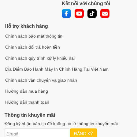
Kết nối với chúng tôi
CloudPlay
, giúp bảo vệ dữ liệu của bạn
an toàn và dễ
dàng
truy cập bất kỳ lúc nào.
So Sánh Camera EZVIZ CB3 2MP Với Các Mẫu
Hỗ trợ khách hàng
Camera Khác
Chính sách bảo mật thông tin
IMOU IPC-F22P
IMOU IPC-
Chính sách đổi trả hoàn tiền
Thông Số
EZVIZ CB3 2MP
2MP
GK2CP-3C0WR
Độ phân
Chính sách quy trình xử lý khiếu nại
2MP
2MP
3MP
giải
Địa Điểm Bảo Hành Máy In Chính Hãng Tại Việt Nam
Tầm nhìn
15m (hồng
30m (hồng
10m (hồng
ban đêm
ngoại, có màu)
ngoại)
ngoại, có màu)
Chính sách vận chuyển và giao nhận
Phát hiện
Hướng dẫn mua hàng
con
Có
Có
Có
người
Hướng dẫn thanh toán
Đàm thoại
Có
Có
Có
hai chiều
Thông tin khuyến mãi
5200mAh (120
Pin
Không có pin
Không có pin
Đăng ký nhận bản tin để không bỏ lỡ thông tin khuyến mãi
ngày)
Thẻ nhớ
Thẻ nhớ
Thẻ nhớ
ĐĂNG KÝ