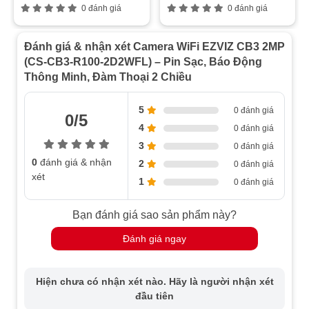
0 đánh giá
0 đánh giá
pin năng lượng mặt trời EZVIZ
(được bán riêng) sẽ
giúp bạn duy trì nguồn điện
ổn định cho camera
mà
Đánh giá & nhận xét Camera WiFi EZVIZ CB3 2MP
không phải lo lắng về việc hết pin.
(CS-CB3-R100-2D2WFL) – Pin Sạc, Báo Động
Hình Ảnh Sắc Nét và Tầm Nhìn Ban Đêm Tuyệt
Thông Minh, Đàm Thoại 2 Chiều
Vời
5
0 đánh giá
Với
độ phân giải 2MP (1920x1080)
và
ống kính
0/5
4
0 đánh giá
2.8mm
,
Camera EZVIZ CB3 2MP
cung cấp hình ảnh rõ
3
0 đánh giá
nét và chi tiết, đặc biệt là khi bạn cần giám sát các khu
0
đánh giá & nhận
2
0 đánh giá
vực rộng. Vào ban đêm, camera sử dụng
hồng ngoại
xét
1
15m
kết hợp với
đèn Led trợ sáng
, mang lại
hình ảnh
0 đánh giá
ban đêm có màu
sắc nét và đầy đủ chi tiết, giúp bạn dễ
Bạn đánh giá sao sản phẩm này?
dàng nhận diện đối tượng trong bóng tối.
Đánh giá ngay
Phát Hiện Chuyển Động Thông Minh
Hiện chưa có nhận xét nào. Hãy là người nhận xét
Với tính năng
phát hiện chuyển động thông minh
,
đầu tiên
camera
EZVIZ CB3 2MP
sử dụng
cảm biến PIR
và