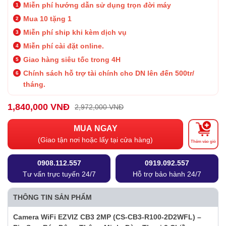
Miễn phí hướng dẫn sử dụng trọn đời máy
Mua 10 tặng 1
Miễn phí ship khi kèm dịch vụ
Miễn phí cài đặt online.
Giao hàng siêu tốc trong 4H
Chính sách hỗ trợ tài chính cho DN lên đến 500tr/
tháng.
1,840,000 VNĐ
2,972,000 VNĐ
MUA NGAY
(Giao tận nơi hoặc lấy tại cửa hàng)
Thêm vào giỏ
0908.112.557
0919.092.557
Tư vấn trực tuyến 24/7
Hỗ trợ bảo hành 24/7
THÔNG TIN SẢN PHẨM
Camera WiFi EZVIZ CB3 2MP (CS-CB3-R100-2D2WFL) –