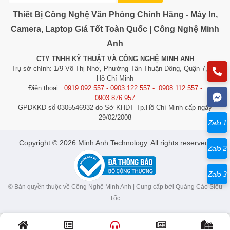
Lưu trữ
microSD
microSD
microSD
(256GB), Cloud
(128GB), Cloud
(128GB), Cloud
Thiết Bị Công Nghệ Văn Phòng Chính Hãng - Máy In,
Kết nối
Wi-Fi
Wi-Fi
Wi-Fi
Camera, Laptop Giá Tốt Toàn Quốc | Công Nghệ Minh
Tiêu
Anh
chuẩn
IP66
IP67
IP66
bảo vệ
CTY TNHH KỸ THUẬT VÀ CÔNG NGHỆ MINH ANH
Trụ sở chính: 1/9 Võ Thị Nhờ, Phường Tân Thuận Đông, Quận 7, TP.
Hồ Chí Minh
Điện thoại :
0919.092.557 - 0903.122.557 - 0908.112.557 -
0903.876.957
Lý Do Nên Chọn Camera EZVIZ CB3 2MP
GPĐKKD số 0305546932 do Sở KHĐT Tp.Hồ Chí Minh cấp ngày
29/02/2008
Camera EZVIZ CB3 2MP
là một giải pháp bảo mật lý
Zalo 1
tưởng cho gia đình bạn, đặc biệt là khi bạn muốn có một
​​​​​​Copyright © 2026 Minh Anh Technology. All rights reserved.
hệ thống
an ninh ngoài trời dễ dàng lắp đặt
, không có
Zalo 2
dây và không tốn kém chi phí lắp đặt. Với
tuổi thọ pin
lâu dài
,
hình ảnh sắc nét
, và
phát hiện chuyển động
Zalo 3
thông minh
, camera này sẽ giúp bạn bảo vệ ngôi nhà
© Bản quyền thuộc về Công Nghệ Minh Anh | Cung cấp bởi
Quảng Cáo Siêu
của mình 24/7 mà không lo hết pin hoặc phải lắp đặt
Tốc
dây cáp phức tạp.
Kết Luận