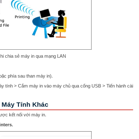
khi chia sẻ máy in qua mạng LAN
oặc phía sau than máy in).
 máy tính > Cắm máy in vào máy chủ qua cổng USB > Tiến hành cài
 Máy Tính Khác
ược kết nối với máy in.
nters.