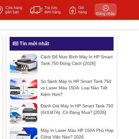
Cửa hàng
Tra cứu
Giỏ
0
gần bạn
đơn hàng
hàng
Đăng nhập
Tin mới nhất
Cách Đổ Mực Bình Máy In HP Smart
Tank 750 Đúng Cách [2026]
So Sánh Máy In HP Smart Tank 750
vs Laser Màu 150A: Loại Nào Tiết
Kiệm Hơn?
Đánh Giá Máy In HP Smart Tank 750
(6UU47A): Có Đáng Mua? [2026]
Máy In Laser Màu HP 150A Phù Hợp
Công Việc Nào? 2026