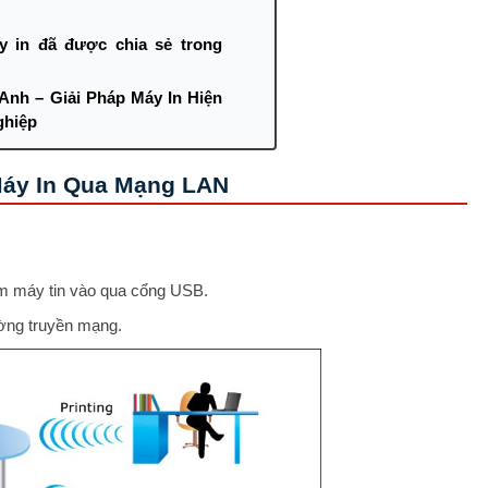
y in đã được chia sẻ trong
nh – Giải Pháp Máy In Hiện
ghiệp
Máy In Qua Mạng LAN
ắm máy tin vào qua cổng USB.
ờng truyền mạng.