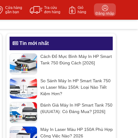
Cửa hàng
Tra cứu
Giỏ
0
gần bạn
đơn hàng
hàng
Đăng nhập
Tin mới nhất
Cách Đổ Mực Bình Máy In HP Smart
Tank 750 Đúng Cách [2026]
So Sánh Máy In HP Smart Tank 750
vs Laser Màu 150A: Loại Nào Tiết
Kiệm Hơn?
Đánh Giá Máy In HP Smart Tank 750
(6UU47A): Có Đáng Mua? [2026]
Máy In Laser Màu HP 150A Phù Hợp
Công Việc Nào? 2026