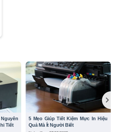
- Nguyên
5 Mẹo Giúp Tiết Kiệm Mực In Hiệu
Mua M
i Tiết
Quả Mà Ít Người Biết
tại Qu