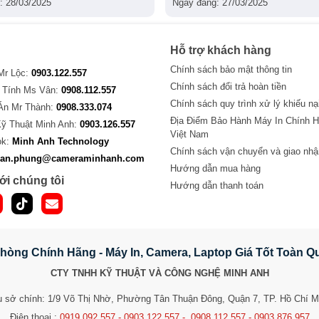
: 28/03/2025
Ngày đăng: 27/03/2025
Hỗ trợ khách hàng
Chính sách bảo mật thông tin
 Mr Lộc:
0903.122.557
Chính sách đổi trả hoàn tiền
 Tính Ms Vân:
0908.112.557
Chính sách quy trình xử lý khiếu nạ
Án Mr Thành:
0908.333.074
Địa Điểm Bảo Hành Máy In Chính H
Kỹ Thuật Minh Anh:
0903.126.557
Việt Nam
ok:
Minh Anh Technology
Chính sách vận chuyển và giao nhậ
van.phung@cameraminhanh.com
Hướng dẫn mua hàng
ới chúng tôi
Hướng dẫn thanh toán
hòng Chính Hãng - Máy In, Camera, Laptop Giá Tốt Toàn 
CTY TNHH KỸ THUẬT VÀ CÔNG NGHỆ MINH ANH
ụ sở chính: 1/9 Võ Thị Nhờ, Phường Tân Thuận Đông, Quận 7, TP. Hồ Chí M
Điện thoại :
0919.092.557 - 0903.122.557 - 0908.112.557 - 0903.876.957