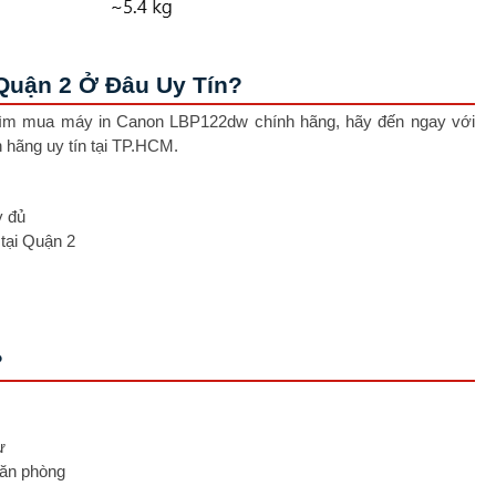
Quận 2 Ở Đâu Uy Tín?
ìm mua máy in Canon LBP122dw chính hãng, hãy đến ngay với
 hãng uy tín tại TP.HCM.
y đủ
 tại Quận 2
?
ừ
văn phòng