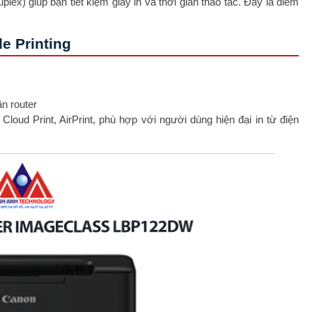
lex) giúp bạn tiết kiệm giấy in và thời gian thao tác. Đây là điểm
e Printing
ần router
oud Print, AirPrint, phù hợp với người dùng hiện đại in từ điện