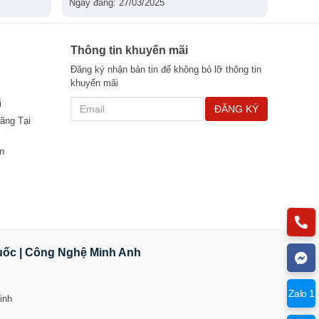
Ngày đăng: 27/03/2025
Ngày đă
Thông tin khuyến mãi
Đăng ký nhận bản tin để không bỏ lỡ thông tin
khuyến mãi
i
ĐĂNG KÝ
ãng Tại
n
Quốc | Công Nghệ Minh Anh
Zalo 1
inh