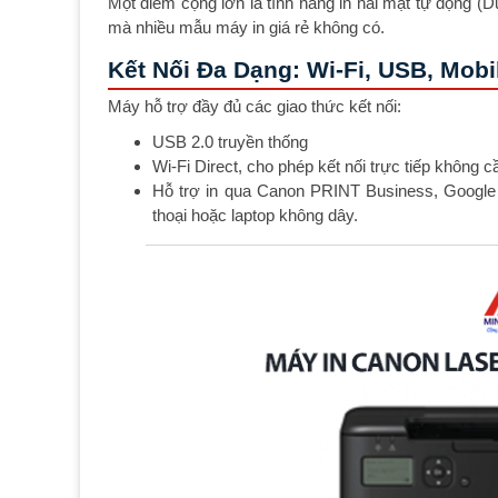
Một điểm cộng lớn là tính năng in hai mặt tự động (Dup
mà nhiều mẫu máy in giá rẻ không có.
Kết Nối Đa Dạng: Wi-Fi, USB, Mobil
Máy hỗ trợ đầy đủ các giao thức kết nối:
USB 2.0 truyền thống
Wi-Fi Direct, cho phép kết nối trực tiếp không c
Hỗ trợ in qua Canon PRINT Business, Google Cl
thoại hoặc laptop không dây.