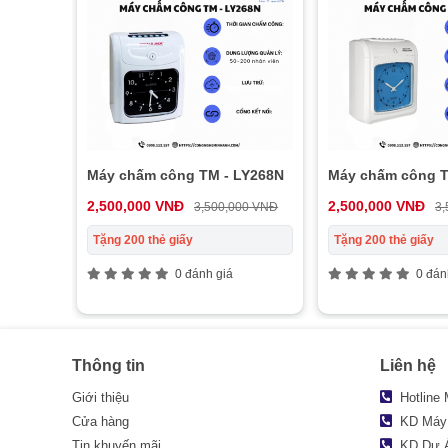
Máy chấm công TM - LY268N
Máy chấm công T
2,500,000 VNĐ
2,500,000 VNĐ
3,500,000 VNĐ
3,
Tặng 200 thẻ giấy
Tặng 200 thẻ giấy
0 đánh giá
0 đán
Thông tin
Liên hệ
Giới thiệu
Hotline
Cửa hàng
KD Máy
Tin khuyến mãi
KD Dự 