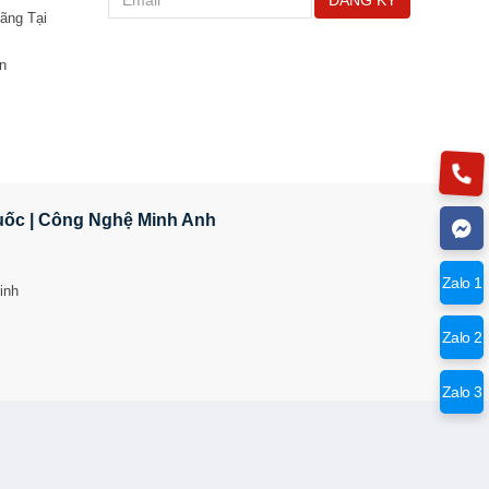
ãng Tại
n
Quốc | Công Nghệ Minh Anh
Zalo 1
inh
Zalo 2
Zalo 3