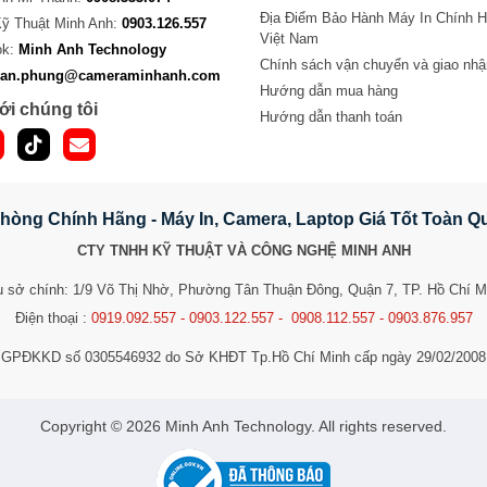
Địa Điểm Bảo Hành Máy In Chính H
Kỹ Thuật Minh Anh:
0903.126.557
Việt Nam
ok:
Minh Anh Technology
Chính sách vận chuyển và giao nhậ
van.phung@cameraminhanh.com
Hướng dẫn mua hàng
ới chúng tôi
Hướng dẫn thanh toán
hòng Chính Hãng - Máy In, Camera, Laptop Giá Tốt Toàn 
CTY TNHH KỸ THUẬT VÀ CÔNG NGHỆ MINH ANH
ụ sở chính: 1/9 Võ Thị Nhờ, Phường Tân Thuận Đông, Quận 7, TP. Hồ Chí M
Điện thoại :
0919.092.557 - 0903.122.557 - 0908.112.557 - 0903.876.957
GPĐKKD số 0305546932 do Sở KHĐT Tp.Hồ Chí Minh cấp ngày 29/02/2008
​​​​​​Copyright © 2026 Minh Anh Technology. All rights reserved.