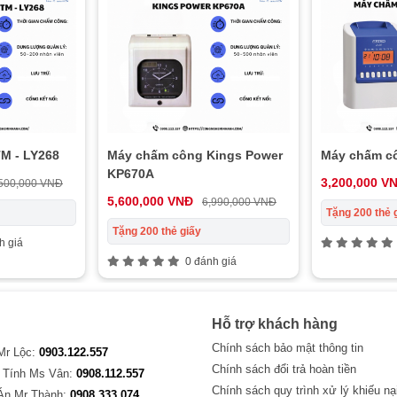
M - LY268
Máy chấm công Kings Power
Máy chấm c
KP670A
3,200,000 V
500,000 VNĐ
5,600,000 VNĐ
6,990,000 VNĐ
Tặng 200 thẻ 
Tặng 200 thẻ giấy
h giá
0 đánh giá
Hỗ trợ khách hàng
Chính sách bảo mật thông tin
 Mr Lộc:
0903.122.557
Chính sách đổi trả hoàn tiền
 Tính Ms Vân:
0908.112.557
Chính sách quy trình xử lý khiếu nạ
Án Mr Thành:
0908.333.074