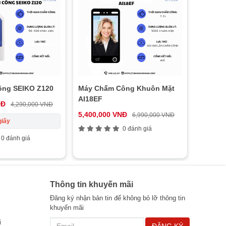
ông SEIKO Z120
Máy Chấm Công Khuôn Mặt
AI18EF
NĐ
4,290,000 VNĐ
5,400,000 VNĐ
6,990,000 VNĐ
giấy
0 đánh giá
0 đánh giá
Thông tin khuyến mãi
Đăng ký nhận bản tin để không bỏ lỡ thông tin
khuyến mãi
i
ĐĂNG KÝ