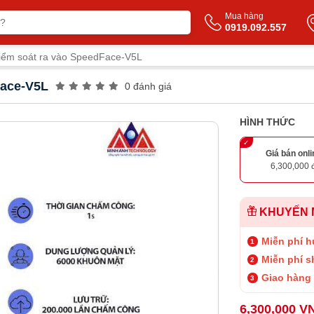
Mua hàng
0919.092.557
iểm soát ra vào SpeedFace-V5L
Face-V5L
0 đánh giá
HÌNH THỨC
Giá bán onli
6,300,000 
KHUYẾN 
Miễn phí h
Miễn phí s
Giao hàng 
6,300,000 V