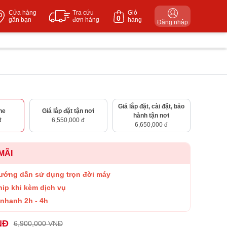
Cửa hàng
Tra cứu
Giỏ
0
gần bạn
đơn hàng
hàng
Đăng nhập
Giá lắp đặt, cài đặt, bảo
ne
Giá lắp đặt tận nơi
hành tận nơi
đ
6,550,000 đ
6,650,000 đ
MÃI
ướng dẫn sử dụng trọn đời máy
hip khi kèm dịch vụ
nhanh 2h - 4h
NĐ
6,900,000 VNĐ