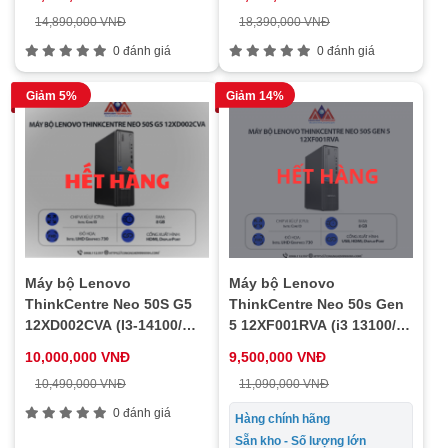
1Y)
14,890,000 VNĐ
18,390,000 VNĐ
0 đánh giá
0 đánh giá
Giảm 5%
Giảm 14%
Máy bộ Lenovo
Máy bộ Lenovo
ThinkCentre Neo 50S G5
ThinkCentre Neo 50s Gen
12XD002CVA (I3-14100/
5 12XF001RVA (i3 13100/
8GB/ 256Gb SSD/ No OS /
Ram 8GB/ SSD 256GB/ 1Y)
10,000,000 VNĐ
9,500,000 VNĐ
1Y)
10,490,000 VNĐ
11,090,000 VNĐ
0 đánh giá
Hàng chính hãng
Sẵn kho - Số lượng lớn