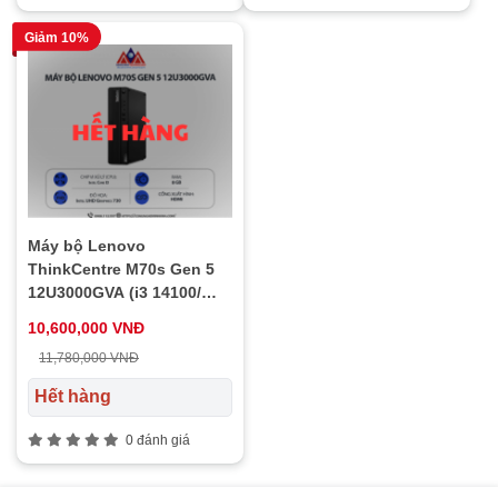
Giảm 10%
Máy bộ Lenovo
ThinkCentre M70s Gen 5
12U3000GVA (i3 14100/
Ram 8GB/ SSD 256GB/ 1Y)
10,600,000 VNĐ
11,780,000 VNĐ
Hết hàng
0 đánh giá