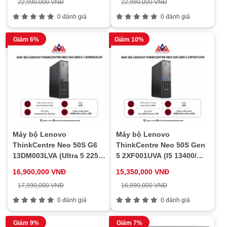
22,990,000 VNĐ
22,990,000 VNĐ
NoOS/ 1Y)
0 đánh giá
0 đánh giá
Giảm 6%
Giảm 10%
Máy bộ Lenovo
Máy bộ Lenovo
ThinkCentre Neo 50S G6
ThinkCentre Neo 50S Gen
13DM003LVA (Ultra 5 225/
5 2XF001UVA (I5 13400/
8GB/ 512GB SSD/ Wifi +
8GB/ 256Gb SSD/ Wifi +
16,900,000 VNĐ
15,350,000 VNĐ
BT/ Key/ Mouse/ NoOS/ 1Y)
BT/ Key/ Mouse/ NoOS/ 1Y)
17,990,000 VNĐ
16,990,000 VNĐ
0 đánh giá
0 đánh giá
Giảm 9%
Giảm 7%