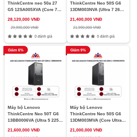
ThinkCentre neo 50a 27
ThinkCentre Neo 50S G6
G5 12SA005XVA (Core 7
13DM003NVA (Ultra 7 265/
240H/ 16GB/ 512GB SSD/
16GB/ 512GB SSD/ Wifi +
28,120,000 VNĐ
21,400,000 VNĐ
27inch/ Key/ Mouse/
BT/ Key/ Mouse/ NoOS/ 1Y)
29,990,000 VNĐ
21,990,000 VNĐ
NoOS/ 1Y)
0 đánh giá
0 đánh giá
Giảm 6%
Giảm 9%
Máy bộ Lenovo
Máy bộ Lenovo
ThinkCentre Neo 50T G6
ThinkCentre Neo 50S G6
13BB0006VA (Ultra 5 225/
13DM003MVA (Core Ultra 5
16GB/ 512GB SSD/ Wifi +
225/ 16GB/ 512GB SSD/
21,600,000 VNĐ
21,000,000 VNĐ
BT/ Key/ Mouse/ NoOS/ 1Y)
Wifi + BT/ Key/ Mouse/