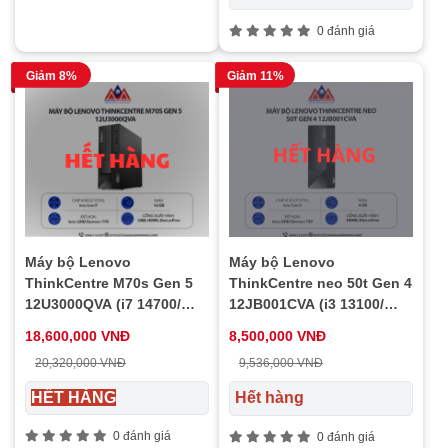
0 đánh giá
Giảm 8%
Giảm 11%
Máy bộ Lenovo
Máy bộ Lenovo
ThinkCentre M70s Gen 5
ThinkCentre neo 50t Gen 4
12U3000QVA (i7 14700/
12JB001CVA (i3 13100/
Ram 16GB/ SSD 512GB/
Ram 4GB/ SSD 256GB/ 1Y)
18,600,000 VNĐ
8,500,000 VNĐ
1Y)
20,320,000 VNĐ
9,536,000 VNĐ
HẾT HÀNG
Hết hàng
0 đánh giá
0 đánh giá