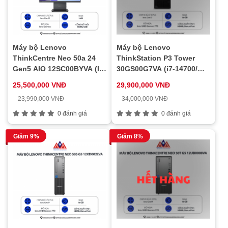
Máy bộ Lenovo
Máy bộ Lenovo
ThinkCentre Neo 50a 24
ThinkStation P3 Tower
Gen5 AIO 12SC00BYVA (I5
30GS00G7VA (i7-14700/
210H/ Ram 16GB/ SSD
Ram 16GB/ SSD 512GB/
25,500,000 VNĐ
29,900,000 VNĐ
512GB/ 23.8 inch/ 1Y)
1Y)
23,990,000 VNĐ
34,000,000 VNĐ
0 đánh giá
0 đánh giá
Giảm 9%
Giảm 8%