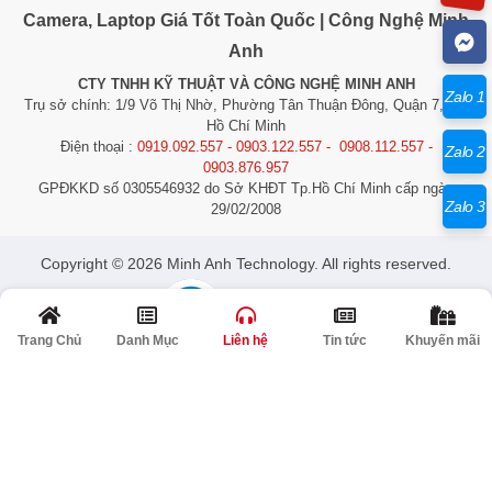
Camera, Laptop Giá Tốt Toàn Quốc | Công Nghệ Minh
Anh
CTY TNHH KỸ THUẬT VÀ CÔNG NGHỆ MINH ANH
Zalo 1
Trụ sở chính: 1/9 Võ Thị Nhờ, Phường Tân Thuận Đông, Quận 7, TP.
Hồ Chí Minh
Điện thoại :
0919.092.557 - 0903.122.557 - 0908.112.557 -
Zalo 2
0903.876.957
GPĐKKD số 0305546932 do Sở KHĐT Tp.Hồ Chí Minh cấp ngày
Zalo 3
29/02/2008
​​​​​​Copyright © 2026 Minh Anh Technology. All rights reserved.
Trang Chủ
Danh Mục
Liên hệ
Tin tức
Khuyến mãi
© Bản quyền thuộc về Công Nghệ Minh Anh | Cung cấp bởi
Quảng Cáo Siêu
Tốc