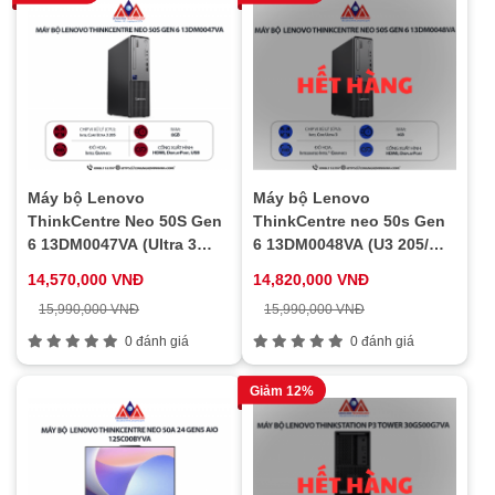
Máy bộ Lenovo
Máy bộ Lenovo
ThinkCentre Neo 50S Gen
ThinkCentre neo 50s Gen
6 13DM0047VA (Ultra 3
6 13DM0048VA (U3 205/
205/ 8GB/ 256Gb SSD/ Wifi
Ram 8GB/ SSD 512GB/ 1Y)
14,570,000 VNĐ
14,820,000 VNĐ
+ BT/ Key/ Mouse/ NoOS/
15,990,000 VNĐ
15,990,000 VNĐ
1Y)
0 đánh giá
0 đánh giá
Giảm 12%