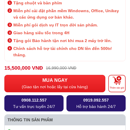
Tặng chuột và bàn phím
Miễn phí cài đặt phần mềm Windowns, Office, Unikey
và các ứng dụng cơ bản khác.
Miễn phí gói dịch vụ IT trọn đời sản phẩm.
Giao hàng siêu tốc trong 4H
Tặng gói Bảo hành
tận nơi khi mua 2 máy trở lên.
Chính sách hỗ trợ tài chính cho DN lên đến 500tr/
tháng.
15,500,000 VNĐ
16,990,000 VNĐ
MUA NGAY
(Giao tận nơi hoặc lấy tại cửa hàng)
Thêm vào giỏ
0908.112.557
0919.092.557
Tư vấn trực tuyến 24/7
Hỗ trợ bảo hành 24/7
THÔNG TIN SẢN PHẨM