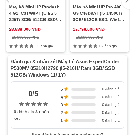
Máy bộ Mini HP Prodesk
Máy bộ Mini HP Pro 400
Kích thước
15.50cm x 29.60cm x 34.70cm (WxDxH)
4 G1i C3TW6PT (Ultra 5
G9 C46D9AT (I5-14500T/
Khối lượng
06.00 kg
225T/ 8GB/ 512GB SSD/
8GB/ 512GB SSD/ Win11/
Win11/ 1Y)
1Y)
23,838,000 VNĐ
17,796,000 VNĐ
25,990,000 VNĐ
18,990,000 VNĐ
0 đánh giá
0 đánh giá
Đánh giá & nhận xét Máy bộ Asus ExpertCenter
P500MV 05210H2790 (i5-210H/ Ram 8GB/ SSD
512GB/ Windows 11/ 1Y)
5
0 đánh giá
0/5
4
0 đánh giá
3
0 đánh giá
0
đánh giá & nhận
2
0 đánh giá
xét
1
0 đánh giá