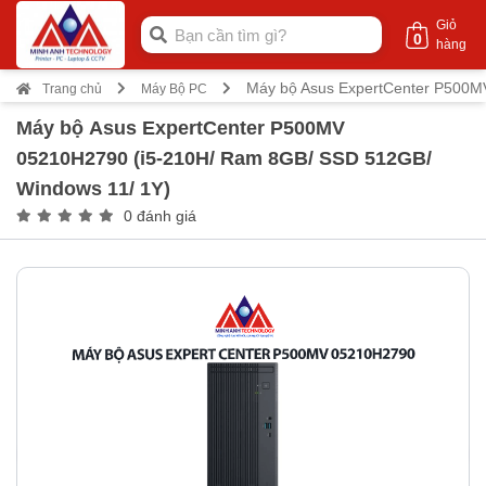
Giỏ
0
hàng
Máy bộ Asus ExpertCenter P500M
Trang chủ
Máy Bộ PC
Máy bộ Asus ExpertCenter P500MV
05210H2790 (i5-210H/ Ram 8GB/ SSD 512GB/
Windows 11/ 1Y)
0 đánh giá