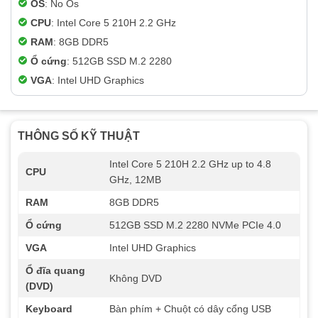
OS
: No Os
CPU
: Intel Core 5 210H 2.2 GHz
RAM
: 8GB DDR5
Ổ cứng
: 512GB SSD M.2 2280
VGA
: Intel UHD Graphics
THÔNG SỐ KỸ THUẬT
Intel Core 5 210H 2.2 GHz up to 4.8
CPU
GHz, 12MB
RAM
8GB DDR5
Ổ cứng
512GB SSD M.2 2280 NVMe PCIe 4.0
VGA
Intel UHD Graphics
Ổ đĩa quang
Không DVD
(DVD)
Keyboard
Bàn phím + Chuột có dây cổng USB