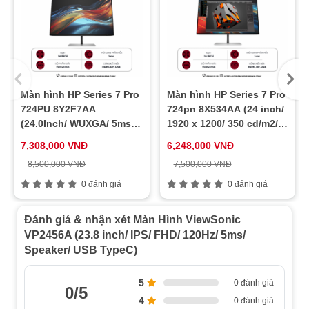
Phụ kiện đi kèm:
Cáp nguồn, Cáp HDMI, Cáp USB
Type-C Gen2, Cáp USB Type-C to Type-A 3.2 Gen1
Màn hình HP Series 7 Pro
Màn hình HP Series 7 Pro
724PU 8Y2F7AA
724pn 8X534AA (24 inch/
(24.0Inch/ WUXGA/ 5ms/
1920 x 1200/ 350 cd/m2/
100HZ/ 350cd/m2/ IPS)
5ms/ 60Hz)
7,308,000 VNĐ
6,248,000 VNĐ
8,500,000 VNĐ
7,500,000 VNĐ
0 đánh giá
0 đánh giá
Đánh giá & nhận xét Màn Hình ViewSonic
VP2456A (23.8 inch/ IPS/ FHD/ 120Hz/ 5ms/
Speaker/ USB TypeC)
5
0 đánh giá
0/5
4
0 đánh giá