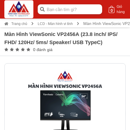
Giỏ
0
hàng
Màn Hình ViewSonic VP24
Trang chủ
LCD - Màn hình vi tính
Màn Hình ViewSonic VP2456A (23.8 inch/ IPS/
FHD/ 120Hz/ 5ms/ Speaker/ USB TypeC)
0 đánh giá