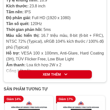
Tỷ lệ khung hình:
16:9
Kích thước:
23.8 inch
Tấm nền:
IPS
Độ phân giải:
Full HD (1920 x 1080)
Tần số quét:
120Hz
Thời gian phản hồi:
5ms
Màu sắc hiển thị:
16.7 triệu màu, 8-bit (6-bit + FRC),
NTSC 72% (Typical), sRGB 104% kích thước / 100% độ
phủ (Typical)
Hỗ trợ:
VESA 100 x 100mm, Anti-Glare, Hard Coating
(3H), TÜV Flicker Free, Low Blue Light
Âm thanh:
Loa tích hợp 2W x 2
Cổng kết nối:
XEM THÊM
-
3 x USB 3.2 Type-A Downstream
-
1 x USB 3.2 Type-C Downstream (sạc 15W)
-
1 x USB 3.2 Type-C Upstream (DisplayPort Alt Mode,
SẢN PHẨM TƯƠNG TỰ
Power Delivery 90W)
Giảm 14%
Giảm 17%
-
1 x HDMI 1.4
-
1 x DisplayPort