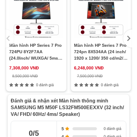
Màn hình HP Series 7 Pro
Màn hình HP Series 7 Pro
724PU 8Y2F7AA
724pn 8X534AA (24 inch/
(24.0Inch/ WUXGA/ 5ms/
1920 x 1200/ 350 cd/m2/
100HZ/ 350cd/m2/ IPS)
5ms/ 60Hz)
7,308,000 VNĐ
6,248,000 VNĐ
8,500,000 VNĐ
7,500,000 VNĐ
0 đánh giá
0 đánh giá
Đánh giá & nhận xét Màn hình thông minh
SAMSUNG M5 M50F LS32FM500EEXXV (32 inch/
VA/ FHD/ 60Hz/ 4ms/ Speaker)
5
0 đánh giá
0/5
4
0 đánh giá