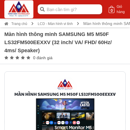
Giỏ
0
hàng
Màn hình thông minh S
Trang chủ
LCD - Màn hình vi tính
Màn hình thông minh SAMSUNG M5 M50F
LS32FM500EEXXV (32 inch/ VA/ FHD/ 60Hz/
4ms/ Speaker)
0 đánh giá