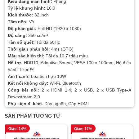
Kiểu dáng màn hình:
Phẳng
Tỷ lệ khung hình:
16:9
Kích thước:
32 inch
Tấm nền:
VA
Độ phân giải:
Full HD (1920 x 1080)
Độ sáng:
250 cd/m²
Tần số quét:
Tối đa 60Hz
Thời gian phản hồi:
4ms (GTG)
Màu sắc hiển thị:
Tối đa 16.7 triệu màu
Hỗ trợ:
HDR10, Adaptive Sound, VESA 100 x 100mm, Hệ điều
hành Tizen™
Âm thanh:
Loa tích hợp 10W
Kết nối không dây:
Wi-Fi, Bluetooth
Cổng kết nối:
2 x HDMI 1.4, 2 x USB, 2 x USB Type-A
Downstream 2.0
Phụ kiện đi kèm:
Dây nguồn, Cáp HDMI
SẢN PHẨM TƯƠNG TỰ
Giảm 14%
Giảm 17%