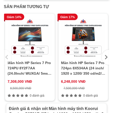
SẢN PHẨM TƯƠNG TỰ
Giảm 14%
Giảm 17%
Màn hình HP Series 7 Pro
Màn hình HP Series 7 Pro
724PU 8Y2F7AA
724pn 8X534AA (24 inch/
(24.0Inch/ WUXGA/ 5ms/
1920 x 1200/ 350 cd/m2/
100HZ/ 350cd/m2/ IPS)
5ms/ 60Hz)
7,308,000 VNĐ
6,248,000 VNĐ
8,500,000 VNĐ
7,500,000 VNĐ
0 đánh giá
0 đánh giá
Đánh giá & nhận xét Màn hình máy tính Koorui