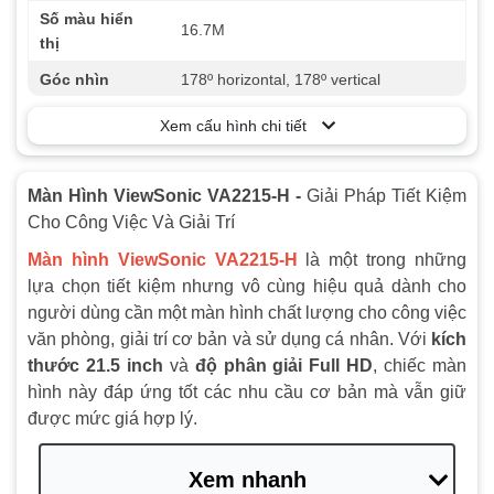
Số màu hiển
16.7M
thị
Góc nhìn
178º horizontal, 178º vertical
Độ sáng
250 cd/m²
Xem cấu hình chi tiết
Cổng kết nối
1 x VGA, 1 x HDMI
Phụ kiện kèm
Màn Hình ViewSonic VA2215-H -
Giải Pháp Tiết Kiệm
HDMI Cable
theo
Cho Công Việc Và Giải Trí
Âm thanh
Không Loa
Màn hình ViewSonic VA2215-H
là một trong những
lựa chọn tiết kiệm nhưng vô cùng hiệu quả dành cho
Tần số quét
100Hz
người dùng cần một màn hình chất lượng cho công việc
Màu sắc
Đen
văn phòng, giải trí cơ bản và sử dụng cá nhân. Với
kích
thước 21.5 inch
và
độ phân giải Full HD
, chiếc màn
Khối lượng
3.5 kg
hình này đáp ứng tốt các nhu cầu cơ bản mà vẫn giữ
Tỷ lệ khung
được mức giá hợp lý.
Đang cập nhật
hình
Bảo hành
36 tháng
Xem nhanh