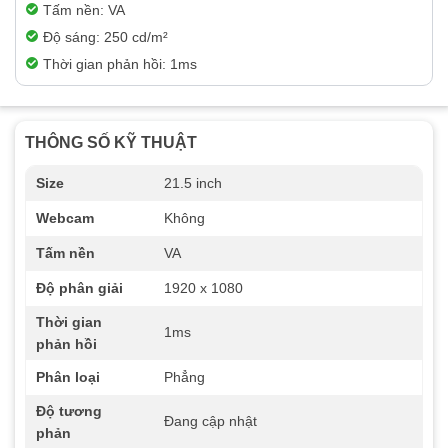
Tấm nền: VA
Độ sáng: 250 cd/m²
Thời gian phản hồi: 1ms
THÔNG SỐ KỸ THUẬT
Size
21.5 inch
Webcam
Không
Tấm nền
VA
Độ phân giải
1920 x 1080
Thời gian
1ms
phản hồi
Phân loại
Phẳng
Độ tương
Đang cập nhật
phản