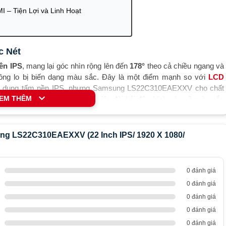
I – Tiện Lợi và Linh Hoạt
c Nét
ền IPS
, mang lại góc nhìn rộng lên đến
178°
theo cả chiều ngang và
hông lo bị biến dạng màu sắc. Đây là một điểm mạnh so với
LCD
sử dụng tấm nền IPS, nhưng Samsung LS22C310EAEXXV cho chất
EM THÊM
n thị
, rất lý tưởng cho công việc đòi hỏi độ chính xác về màu sắc
ng LS22C310EAEXXV (22 Inch IPS/ 1920 X 1080/
ng LS22C310EAEXXV mang đến hình ảnh rõ ràng và chi tiết, từ đó
i game một cách mượt mà. So với
P2725H
(27 inch) và
LCD Dell
0 đánh giá
ng chỉ có kích thước 22 inch, nhưng với độ sáng lên đến
250cd/㎡
,
0 đánh giá
hông gian sáng, giúp bạn làm việc hiệu quả hơn trong mọi môi trường
0 đánh giá
0 đánh giá
 Chuyển Động
0 đánh giá