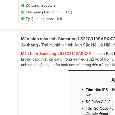
Độ sáng: 250cd/㎡
Thời gian phản hồi: 5 (GTG）
Tỷ lệ khung hình: 16:9
Màn hình máy tính Samsung LS22C310EAEXXV (22
24 tháng -
Trải Nghiệm Hình Ảnh Sắc Nét và Hiệu 
Màn hình Samsung LS22C310EAEXXV
22 inch
Full
lượng cao, thiết kế sang trọng và hiệu suất vượt trội. 
tính năng hiện đại, màn hình này sẽ mang đến trải nghiệm
X
Tấm Nền IPS – H
Nét
Độ Phân Giải Ful
Tần Số Quét 75
Chuyển Động