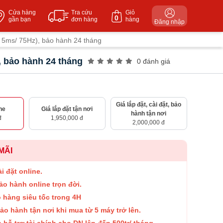
Cửa hàng
Tra cứu
Giỏ
0
gần bạn
đơn hàng
hàng
Đăng nhập
5ms/ 75Hz), bảo hành 24 tháng
 bảo hành 24 tháng
0 đánh giá
Giá lắp đặt, cài đặt, bảo
ne
Giá lắp đặt tận nơi
hành tận nơi
đ
1,950,000 đ
2,000,000 đ
MÃI
i đặt online.
ảo hành online trọn đời.
o hàng siêu tốc trong 4H
ảo hành tận nơi khi mua từ 5 máy trở lên.