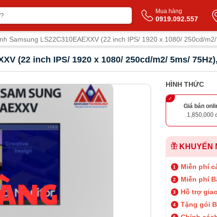
Mua hàng
0919.092.557
ính Samsung LS22C310EAEXXV (22 inch IPS/ 1920 x 1080/ 250cd/m2/ 
 (22 inch IPS/ 1920 x 1080/ 250cd/m2/ 5ms/ 75Hz),
HÌNH THỨC
Giá bán onli
1,850,000 
KHUYẾN 
Miễn phí cà
Miễn phí B
Hỗ trợ gia
Tặng gói B