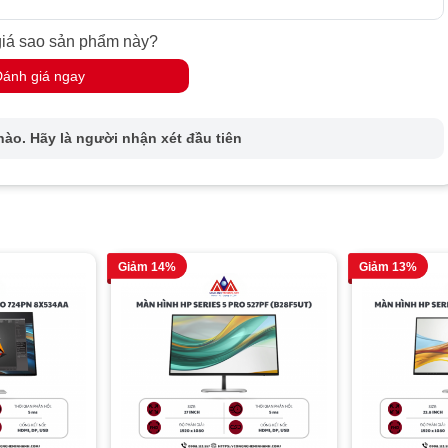
EXXV hiển thị hình ảnh chuyển động mượt mà, giảm thiểu hiện
ù
U2520D
và
LCD Dell P2725H
đều có tần số quét 60Hz, Samsung
iá sao sản phẩm này?
, mang lại trải nghiệm chơi game và xem phim sống động, mượt mà
Đánh giá ngay
ào. Hãy là người nhận xét đầu tiên
t
MI
, giúp bạn dễ dàng kết nối với các thiết bị như laptop, máy tính để
ị
cổng HDMI
này giúp truyền tải dữ liệu nhanh và ổn định hơn so với
0D
, cho phép bạn tận hưởng hình ảnh và âm thanh chất lượng cao
Giảm 14%
Giảm 13%
 HD
IPS là lựa chọn lý tưởng cho những ai đang tìm kiếm một màn
ời
, và
hiệu suất ổn định
. Với
tấm nền IPS
,
độ phân giải Full HD
,
nh Samsung LS22C310EAEXXV vượt trội so với các đối thủ như
g cấp một trải nghiệm làm việc, học tập và giải trí hoàn hảo.
 0908.112.557