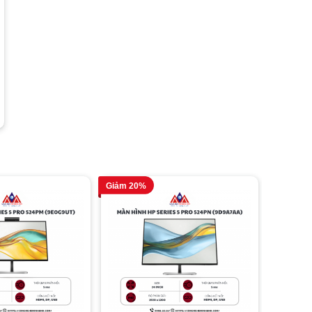
2.4 kg
Khối lượng
Tỷ lệ khung
16:9
hình
24 tháng
Bảo hành
Giảm 20%