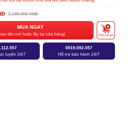
 hỗ trợ tài chính cho DN lên đến 500tr/ tháng.
NĐ
2,140,000 VNĐ
MUA NGAY
iao tận nơi hoặc lấy tại cửa hàng)
Thêm vào giỏ
.112.557
0919.092.557
ực tuyến 24/7
Hỗ trợ bảo hành 24/7