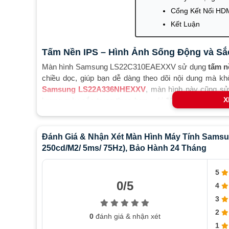
Cổng Kết Nối HDM
Kết Luận
Tấm Nền IPS – Hình Ảnh Sống Động và Sắ
Màn hình Samsung LS22C310EAEXXV sử dụng
tấm n
chiều dọc, giúp bạn dễ dàng theo dõi nội dung mà k
Samsung LS22A336NHEXXV
, màn hình này cũng 
X
lượng màu sắc trung thực hơn, với
16.7 triệu màu hiể
như thiết kế đồ họa hay chỉnh sửa ảnh.
Đánh Giá & Nhận Xét Màn Hình Máy Tính Samsu
Độ Phân Giải Full HD và Độ Sáng Cao
250cd/m2/ 5ms/ 75Hz), Bảo Hành 24 Tháng
Với độ phân giải
Full HD 1920 x 1080
, màn hình Samsu
giúp bạn thưởng thức các bộ phim, video hay chơ
5
0/5
UltraSharp
U2520D
(25 inch), mặc dù màn hình Samsu
4
màn hình này vẫn có thể hiển thị rõ nét ngay cả trong k
3
ánh sáng.
2
0
đánh giá & nhận xét
Tần Số Quét 75Hz – Mượt Mà trong Từng
1