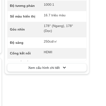
1000:1
Độ tương phản
16.7 triệu màu
Số màu hiển thị
178° (Ngang), 178°
Góc nhìn
(Dọc)
250cd/㎡
Độ sáng
HDMI
Cổng kết nối
Phụ kiện kèm
HDMI Cable
theo
Xem cấu hình chi tiết
Không loa
Âm thanh
75Hz
Tần số quét
Đen
Màu sắc