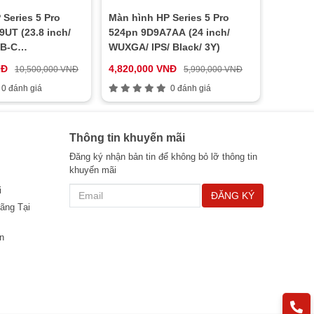
Series 5 Pro
Màn hình HP Series 5 Pro
UT (23.8 inch/
524pn 9D9A7AA (24 inch/
SB-C
WUXGA/ IPS/ Black/ 3Y)
/ Black/ 3Y)
NĐ
4,820,000 VNĐ
10,500,000 VNĐ
5,990,000 VNĐ
0 đánh giá
0 đánh giá
Thông tin khuyến mãi
Đăng ký nhận bản tin để không bỏ lỡ thông tin
khuyến mãi
i
ĐĂNG KÝ
ãng Tại
n