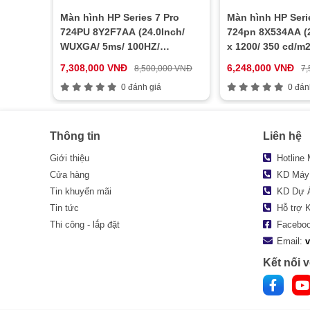
Màn hình HP Series 7 Pro
Màn hình HP Seri
724PU 8Y2F7AA (24.0Inch/
724pn 8X534AA (2
WUXGA/ 5ms/ 100HZ/
x 1200/ 350 cd/m2
350cd/m2/ IPS)
7,308,000 VNĐ
6,248,000 VNĐ
8,500,000 VNĐ
7,
0 đánh giá
0 đán
Thông tin
Liên hệ
Giới thiệu
Hotline
Cửa hàng
KD Máy
Tin khuyến mãi
KD Dự 
Tin tức
Hỗ trợ 
Thi công - lắp đặt
Facebo
Email:
Kết nối v