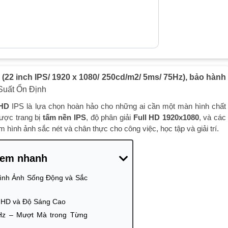
 inch IPS/ 1920 x 1080/ 250cd/m2/ 5ms/ 75Hz), bảo hành
Suất Ổn Định
 HD
IPS là lựa chọn hoàn hảo cho những ai cần một màn hình chất
Được trang bị
tấm nền IPS
, độ phân giải
Full HD 1920x1080
, và các
 hình ảnh sắc nét và chân thực cho công việc, học tập và giải trí.
em nhanh
ình Ảnh Sống Động và Sắc
l HD và Độ Sáng Cao
Hz – Mượt Mà trong Từng