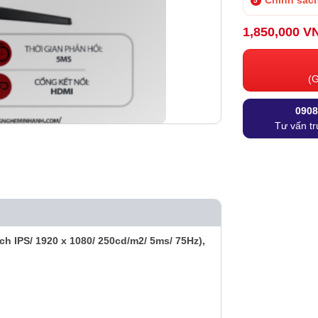
Chính sách
1,850,000 V
(G
0908
Tư vấn tr
 IPS/ 1920 x 1080/ 250cd/m2/ 5ms/ 75Hz),