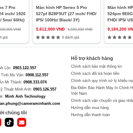
es 7 Pro
Màn hình HP Series 5 Pro
Màn hình HP 
4 inch/ 1920
527pf B28F5UT (27 inch/ FHD/
524pm 9E0G9
/ 5ms/ 60Hz)
IPS/ 100Hz/ Black/ 3Y)
FHD/ IPS/ U
Conferencing
5,612,000 VNĐ
9,184,200 V
500,000 VNĐ
6,500,000 VNĐ
h giá
0 đánh giá
Hỗ trợ khách hàng
Chính sách bảo mật thông tin
 Mr Lộc:
0903.122.557
Chính sách đổi trả hoàn tiền
 Tính Ms Vân:
0908.112.557
Chính sách quy trình xử lý khiếu nạ
Án Mr Thành:
0908.333.074
Địa Điểm Bảo Hành Máy In Chính H
Kỹ Thuật Minh Anh:
0903.126.557
Việt Nam
ok:
Minh Anh Technology
Chính sách vận chuyển và giao nhậ
van.phung@cameraminhanh.com
Hướng dẫn mua hàng
ới chúng tôi
Hướng dẫn thanh toán