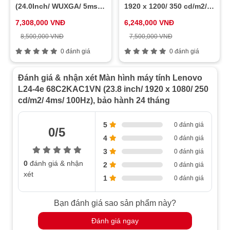
(24.0Inch/ WUXGA/ 5ms/
1920 x 1200/ 350 cd/m2/
100HZ/ 350cd/m2/ IPS)
5ms/ 60Hz)
7,308,000 VNĐ
6,248,000 VNĐ
8,500,000 VNĐ
7,500,000 VNĐ
0 đánh giá
0 đánh giá
Đánh giá & nhận xét Màn hình máy tính Lenovo
L24-4e 68C2KAC1VN (23.8 inch/ 1920 x 1080/ 250
cd/m2/ 4ms/ 100Hz), bảo hành 24 tháng
5
0 đánh giá
0/5
4
0 đánh giá
3
0 đánh giá
0
đánh giá & nhận
2
0 đánh giá
xét
1
0 đánh giá
Bạn đánh giá sao sản phẩm này?
Đánh giá ngay