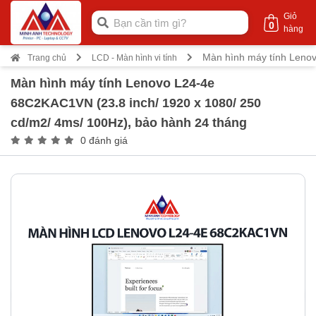
Giỏ
0
hàng
Màn hình máy tính Lenov
Trang chủ
LCD - Màn hình vi tính
Màn hình máy tính Lenovo L24-4e
68C2KAC1VN (23.8 inch/ 1920 x 1080/ 250
cd/m2/ 4ms/ 100Hz), bảo hành 24 tháng
0 đánh giá