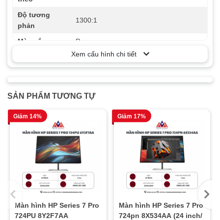
Độ tương
1300:1
phản
Màu sắc
Đen
Xem cấu hình chi tiết
Khối lượng
3.0 kg
Số màu hiển
16.7 triệu
thị
SẢN PHẨM TƯƠNG TỰ
Bảo hành
36 tháng
Góc nhìn
178º (Ngang) / 178º (Dọc)
Giảm 14%
Giảm 17%
Độ sáng
250 cd/m2
Công nghệ
Anti-glare
Tần số quét
100Hz
Tấm nền
IPS
Màn hình HP Series 7 Pro
Màn hình HP Series 7 Pro
724PU 8Y2F7AA
724pn 8X534AA (24 inch/