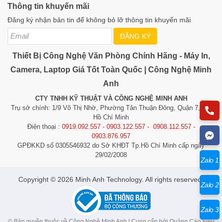
Thông tin khuyến mãi
Đăng ký nhận bản tin để không bỏ lỡ thông tin khuyến mãi
ĐĂNG KÝ
Thiết Bị Công Nghệ Văn Phòng Chính Hãng - Máy In,
Camera, Laptop Giá Tốt Toàn Quốc | Công Nghệ Minh
Anh
CTY TNHH KỸ THUẬT VÀ CÔNG NGHỆ MINH ANH
Trụ sở chính: 1/9 Võ Thị Nhờ, Phường Tân Thuận Đông, Quận 7, TP.
Hồ Chí Minh
Điện thoại :
0919.092.557 - 0903.122.557 - 0908.112.557 -
0903.876.957
GPĐKKD số 0305546932 do Sở KHĐT Tp.Hồ Chí Minh cấp ngày
29/02/2008
Zalo 1
​​​​​​Copyright © 2026 Minh Anh Technology. All rights reserved.
Zalo 2
Zalo 3
© Bản quyền thuộc về Công Nghệ Minh Anh | Cung cấp bởi
Quảng Cáo Siêu