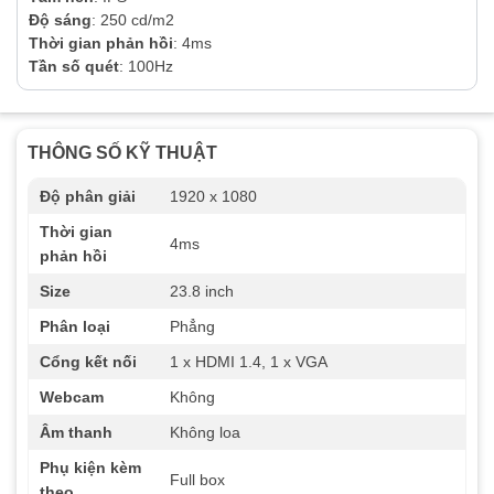
Độ sáng
: 250 cd/m2
Thời gian phản hồi
: 4ms
Tần số quét
: 100Hz
THÔNG SỐ KỸ THUẬT
Độ phân giải
1920 x 1080
Thời gian
4ms
phản hồi
Size
23.8 inch
Phân loại
Phẳng
Cổng kết nối
1 x HDMI 1.4, 1 x VGA
Webcam
Không
Âm thanh
Không loa
Phụ kiện kèm
Full box
theo