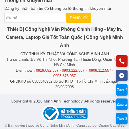
Thông tin khuyến mãi
mọi nhu cầu sử dụng.
Đăng ký nhận bản tin để không bỏ lỡ thông tin khuyến mãi
Kết Luận
ĐĂNG KÝ
Với
kích thước 27 inch
,
tấm nền IPS
, và
công nghệ
Thiết Bị Công Nghệ Văn Phòng Chính Hãng - Máy In,
bảo vệ mắt
,
màn hình LCD HP S5 527sf 94F45AA
27
Camera, Laptop Giá Tốt Toàn Quốc | Công Nghệ Minh
inch FHD IPS là lựa chọn tuyệt vời cho mọi nhu cầu
công việc và giải trí của bạn. So với các màn hình như
Anh
E2423H
,
S2721QS
, và
VA2209-H
, HP S5 527sf nổi bật
CTY TNHH KỸ THUẬT VÀ CÔNG NGHỆ MINH ANH
với những tính năng bảo vệ mắt tiên tiến, thiết kế mỏng
Trụ sở chính: 1/9 Võ Thị Nhờ, Phường Tân Thuận Đông, Quận 7, TP.
Hồ Chí Minh
nhẹ và hiệu suất vượt trội, mang đến trải nghiệm sử
Điện thoại :
0919.092.557 - 0903.122.557 - 0908.112.557 -
dụng hoàn hảo hơn.
0903.876.957
GPĐKKD số 0305546932 do Sở KHĐT Tp.Hồ Chí Minh cấp ngày
Để được hỗ trợ tư vấn hãy liên hệ: (028) 377.532.57 -
29/02/2008
0908.112.557
Zalo 1
​​​​​​Copyright © 2026 Minh Anh Technology. All rights reserved.
Zalo 2
Zalo 3
© Bản quyền thuộc về Công Nghệ Minh Anh | Cung cấp bởi
Quảng Cáo Siêu