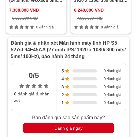
(24.0Inch/ WUXGA/ 5ms/
1920 x 1200/ 350 cd/m2/
phòng và không gian giải trí tại nhà.
100HZ/ 350cd/m2/ IPS)
5ms/ 60Hz)
7,308,000 VNĐ
6,248,000 VNĐ
8,500,000 VNĐ
7,500,000 VNĐ
0 đánh giá
0 đánh giá
Kích Thước 27 inch - Không Gian Hiển Thị
Rộng Rãi
Đánh giá & nhận xét Màn hình máy tính HP S5
Với
kích thước 27 inch
, màn hình HP S5 527sf
527sf 94F45AA (27 inch IPS/ 1920 x 1080/ 300 nits/
5ms/ 100Hz), bảo hành 24 tháng
94F45AA cung cấp không gian hiển thị lớn, lý tưởng
cho những ai làm việc với nhiều cửa sổ mở cùng lúc
5
hoặc yêu thích chơi game trên màn hình rộng. So với
0 đánh giá
0/5
các đối thủ như
E2423H
,
LCD
4
0 đánh giá
Dell S2721QS 42MS2721QS
, và
VA2209-H
, màn hình
3
0 đánh giá
này mang lại trải nghiệm rộng rãi và tối ưu hơn cho
0
đánh giá & nhận
2
0 đánh giá
xét
những tác vụ đa nhiệm.
1
0 đánh giá
Tấm Nền IPS - Màu Sắc Chính Xác, Góc Nhìn
Bạn đánh giá sao sản phẩm này?
Rộng
Đánh giá ngay
Được trang bị
tấm nền IPS
, màn hình HP S5 527sf