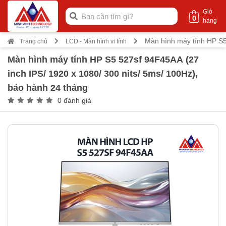
Giỏ
0
hàng
Màn hình máy tính HP S5
Trang chủ
LCD - Màn hình vi tính
Màn hình máy tính HP S5 527sf 94F45AA (27
inch IPS/ 1920 x 1080/ 300 nits/ 5ms/ 100Hz),
bảo hành 24 tháng
0 đánh giá