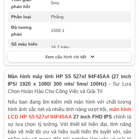
5ms
phản hồi
Phân loại
Phẳng
Độ tương
1500:1
phản
Số màu hiển
16.7 triệu
thị
Xem cấu hình chi tiết
Góc nhìn
178º (Ngang) / 178º (Dọc)
Độ sáng
300 nits
Màn hình máy tính HP S5 527sf 94F45AA (27 inch
Cổng kết nối
2 x HDMI 1.4, 1 x VGA
IPS/ 1920 x 1080/ 300 nits/ 5ms/ 100Hz) -
Sự Lựa
Chọn Hoàn Hảo Cho Công Việc và Giải Trí
Phụ kiện kèm
Full box
theo
Nếu bạn đang tìm kiếm một màn hình với chất lượng
hình ảnh sắc nét và nhiều tính năng vượt trội,
màn hình
Âm thanh
Không loa
LCD HP S5 527sf 94F45AA
27 inch FHD IPS
chính là
Tần số quét
100Hz
sự lựa chọn lý tưởng. Với thiết kế hiện đại, tính năng
bảo vệ mắt tối ưu và hiệu suất hiển thị tuyệt vời, sản
Màu sắc
Đen