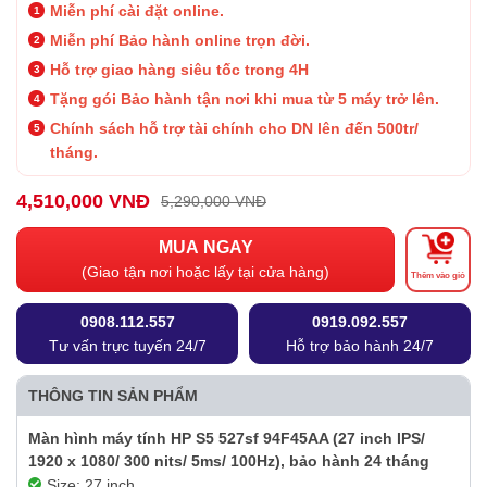
Miễn phí cài đặt online.
Miễn phí Bảo hành online trọn đời.
Hỗ trợ giao hàng siêu tốc trong 4H
Tặng gói Bảo hành tận nơi khi mua từ 5 máy trở lên.
Chính sách hỗ trợ tài chính cho DN lên đến 500tr/
tháng.
4,510,000 VNĐ
5,290,000 VNĐ
MUA NGAY
(Giao tận nơi hoặc lấy tại cửa hàng)
Thêm vào giỏ
0908.112.557
0919.092.557
Tư vấn trực tuyến 24/7
Hỗ trợ bảo hành 24/7
THÔNG TIN SẢN PHẨM
Màn hình máy tính HP S5 527sf 94F45AA (27 inch IPS/
1920 x 1080/ 300 nits/ 5ms/ 100Hz), bảo hành 24 tháng
Size: 27 inch