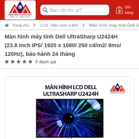
Giỏ
0
hàng
Màn hình máy tính Dell 
Trang chủ
LCD - Màn hình vi tính
Màn hình máy tính Dell UltraSharp U2424H
(23.8 inch IPS/ 1920 x 1080/ 250 cd/m2/ 8ms/
120Hz), bảo hành 24 tháng
0 đánh giá