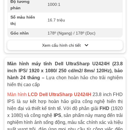
Độ tương
1000:1
phản
Số màu hiển
16.7 triệu
thị
Góc nhìn
178º (Ngang) / 178º (Dọc)
Độ sáng
250 cd/m2
Xem cấu hình chi tiết
1 x DisplayPort 1.4, 1 HDMI 1.4, 1
USB Typce - C upstream port, 1 x
Màn hình máy tính Dell UltraSharp U2424H (23.8
Cổng kết nối
USB TypeC downstream, 3 x USB
inch IPS/ 1920 x 1080/ 250 cd/m2/ 8ms/ 120Hz), bảo
10Gpbs, 1 x Display Port (out) with
hành 24 tháng –
Lựa chọn hoàn hảo cho trải nghiệm
MST, 1 x audio line out port
hiển thị cao cấp
Phụ kiện kèm
Full box
theo
Màn hình
LCD Dell UltraSharp U2424H
23.8 inch FHD
IPS là sự kết hợp hoàn hảo giữa công nghệ hiển thị
Âm thanh
Không loa
hiện đại và thiết kế tinh tế. Với độ phân giải
FHD
(1920
Tần số quét
120Hz
x 1080) và công nghệ
IPS
, sản phẩm này mang đến trải
nghiệm hình ảnh sống động, màu sắc chính xác và hiệu
Màu sắc
Trắng
suất vượt trội, đáp ứng mọi nhu cầu từ công việc đến