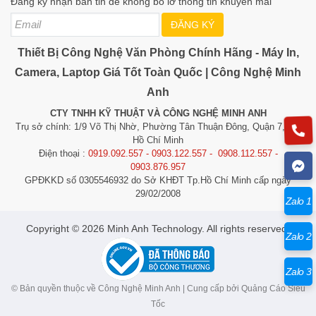
Đăng ký nhận bản tin để không bỏ lỡ thông tin khuyến mãi
ĐĂNG KÝ
Thiết Bị Công Nghệ Văn Phòng Chính Hãng - Máy In,
Camera, Laptop Giá Tốt Toàn Quốc | Công Nghệ Minh
Anh
CTY TNHH KỸ THUẬT VÀ CÔNG NGHỆ MINH ANH
Trụ sở chính: 1/9 Võ Thị Nhờ, Phường Tân Thuận Đông, Quận 7, TP.
Hồ Chí Minh
Điện thoại :
0919.092.557 - 0903.122.557 - 0908.112.557 -
0903.876.957
GPĐKKD số 0305546932 do Sở KHĐT Tp.Hồ Chí Minh cấp ngày
29/02/2008
Zalo 1
​​​​​​Copyright © 2026 Minh Anh Technology. All rights reserved.
Zalo 2
Zalo 3
© Bản quyền thuộc về Công Nghệ Minh Anh | Cung cấp bởi
Quảng Cáo Siêu
Tốc