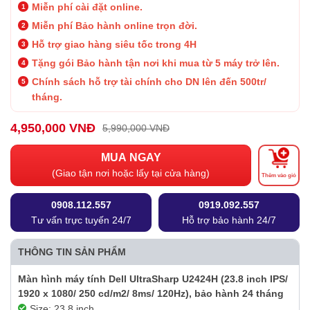
Miễn phí cài đặt online.
Miễn phí Bảo hành online trọn đời.
Hỗ trợ giao hàng siêu tốc trong 4H
Tặng gói Bảo hành tận nơi khi mua từ 5 máy trở lên.
Chính sách hỗ trợ tài chính cho DN lên đến 500tr/
tháng.
4,950,000 VNĐ
5,990,000 VNĐ
MUA NGAY
(Giao tận nơi hoặc lấy tại cửa hàng)
Thêm vào giỏ
0908.112.557
0919.092.557
Tư vấn trực tuyến 24/7
Hỗ trợ bảo hành 24/7
THÔNG TIN SẢN PHẨM
Màn hình máy tính Dell UltraSharp U2424H (23.8 inch IPS/
1920 x 1080/ 250 cd/m2/ 8ms/ 120Hz), bảo hành 24 tháng
Size: 23.8 inch