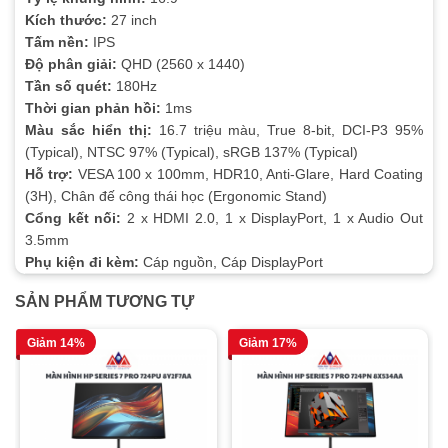
Kích thước:
27 inch
Tấm nền:
IPS
Độ phân giải:
QHD (2560 x 1440)
Tần số quét:
180Hz
Thời gian phản hồi:
1ms
Màu sắc hiển thị:
16.7 triệu màu, True 8-bit, DCI-P3 95%
(Typical), NTSC 97% (Typical), sRGB 137% (Typical)
Hỗ trợ:
VESA 100 x 100mm, HDR10, Anti-Glare, Hard Coating
(3H), Chân đế công thái học (Ergonomic Stand)
Cổng kết nối:
2 x HDMI 2.0, 1 x DisplayPort, 1 x Audio Out
3.5mm
Phụ kiện đi kèm:
Cáp nguồn, Cáp DisplayPort
SẢN PHẨM TƯƠNG TỰ
Giảm 14%
Giảm 17%