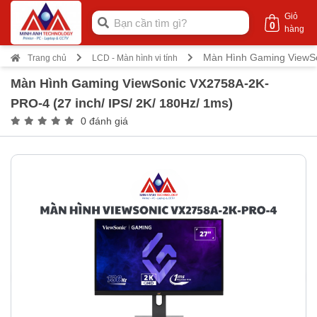
Giỏ
0
hàng
Màn Hình Gaming ViewSo
Trang chủ
LCD - Màn hình vi tính
Màn Hình Gaming ViewSonic VX2758A-2K-
PRO-4 (27 inch/ IPS/ 2K/ 180Hz/ 1ms)
0 đánh giá