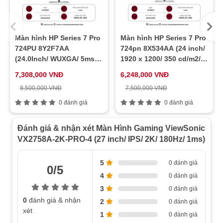
Màn hình HP Series 7 Pro
Màn hình HP Series 7 Pro
724PU 8Y2F7AA
724pn 8X534AA (24 inch/
(24.0Inch/ WUXGA/ 5ms/
1920 x 1200/ 350 cd/m2/
100HZ/ 350cd/m2/ IPS)
5ms/ 60Hz)
7,308,000 VNĐ
6,248,000 VNĐ
8,500,000 VNĐ
7,500,000 VNĐ
0 đánh giá
0 đánh giá
Đánh giá & nhận xét Màn Hình Gaming ViewSonic
VX2758A-2K-PRO-4 (27 inch/ IPS/ 2K/ 180Hz/ 1ms)
5
0 đánh giá
0/5
4
0 đánh giá
3
0 đánh giá
0
đánh giá & nhận
2
0 đánh giá
xét
1
0 đánh giá