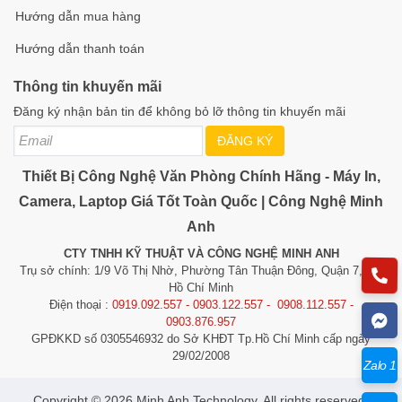
Hướng dẫn mua hàng
Hướng dẫn thanh toán
Thông tin khuyến mãi
Đăng ký nhận bản tin để không bỏ lỡ thông tin khuyến mãi
ĐĂNG KÝ
Thiết Bị Công Nghệ Văn Phòng Chính Hãng - Máy In,
Camera, Laptop Giá Tốt Toàn Quốc | Công Nghệ Minh
Anh
CTY TNHH KỸ THUẬT VÀ CÔNG NGHỆ MINH ANH
Trụ sở chính: 1/9 Võ Thị Nhờ, Phường Tân Thuận Đông, Quận 7, TP.
Hồ Chí Minh
Điện thoại :
0919.092.557 - 0903.122.557 - 0908.112.557 -
0903.876.957
GPĐKKD số 0305546932 do Sở KHĐT Tp.Hồ Chí Minh cấp ngày
29/02/2008
Zalo 1
​​​​​​Copyright © 2026 Minh Anh Technology. All rights reserved.