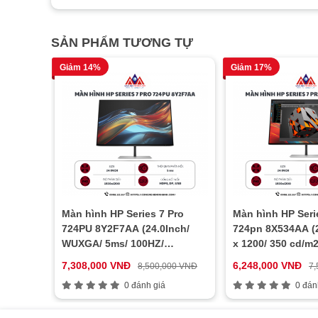
SẢN PHẨM TƯƠNG TỰ
Giảm 14%
Giảm 17%
Màn hình HP Series 7 Pro
Màn hình HP Seri
724PU 8Y2F7AA (24.0Inch/
724pn 8X534AA (2
WUXGA/ 5ms/ 100HZ/
x 1200/ 350 cd/m2
350cd/m2/ IPS)
7,308,000 VNĐ
6,248,000 VNĐ
8,500,000 VNĐ
7,
0 đánh giá
0 đán