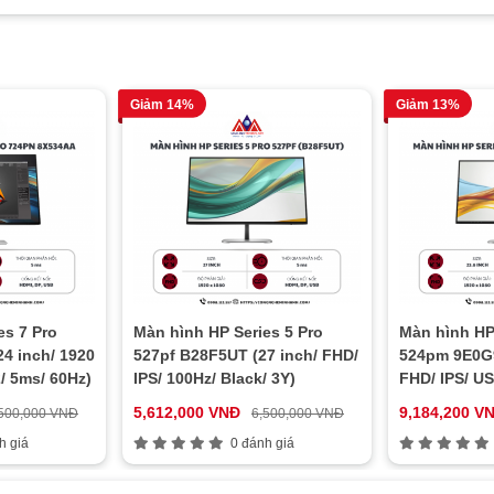
Giảm 14%
Giảm 13%
es 7 Pro
Màn hình HP Series 5 Pro
Màn hình HP 
4 inch/ 1920
527pf B28F5UT (27 inch/ FHD/
524pm 9E0G9
/ 5ms/ 60Hz)
IPS/ 100Hz/ Black/ 3Y)
FHD/ IPS/ U
Conferencing
5,612,000 VNĐ
9,184,200 V
500,000 VNĐ
6,500,000 VNĐ
h giá
0 đánh giá