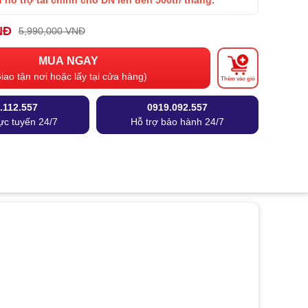
 hỗ trợ tài chính cho DN lên đến 500tr/ tháng.
NĐ
5,990,000 VNĐ
MUA NGAY
iao tận nơi hoặc lấy tại cửa hàng)
Thêm vào giỏ
.112.557
0919.092.557
ực tuyến 24/7
Hỗ trợ bảo hành 24/7