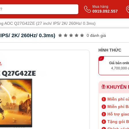
Mua hàng
0919.092.557
g AOC Q27G42ZE (27 inch/ IPS/ 2K/ 260Hz/ 0.3ms)
PS/ 2K/ 260Hz/ 0.3ms)
0 đánh giá
HÌNH THỨC
Giá bán onli
4,700,000 
KHUYẾN 
Miễn phí cà
Miễn phí B
Hỗ trợ gia
Tặng gói B