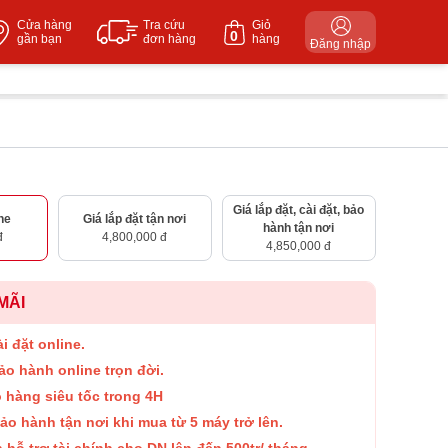
Cửa hàng
Tra cứu
Giỏ
0
gần bạn
đơn hàng
hàng
Đăng nhập
Giá lắp đặt, cài đặt, bảo
ne
Giá lắp đặt tận nơi
hành tận nơi
đ
4,800,000 đ
4,850,000 đ
MÃI
i đặt online.
ảo hành online trọn đời.
o hàng siêu tốc trong 4H
ảo hành tận nơi khi mua từ 5 máy trở lên.