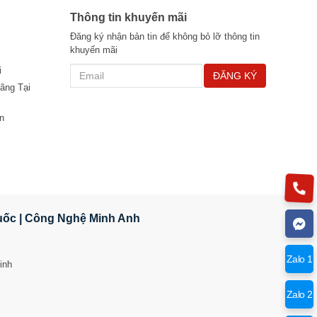
Thông tin khuyến mãi
Đăng ký nhận bản tin để không bỏ lỡ thông tin
khuyến mãi
i
ĐĂNG KÝ
ãng Tại
n
Quốc | Công Nghệ Minh Anh
Zalo 1
inh
Zalo 2