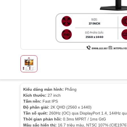
Kiểu dáng màn hình:
Phẳng
Kích thước:
27 inch
Tấm nền:
Fast IPS
Độ phân giải:
2K QHD (2560 x 1440)
Tần số quét:
260Hz (OC) qua DisplayPort 1.4, 144Hz q
Thời gian phản hồi:
0.3ms MPRT / 1ms GtG
Màu sắc hiển thị:
16.7 triệu màu, NTSC 107% (CIE1976