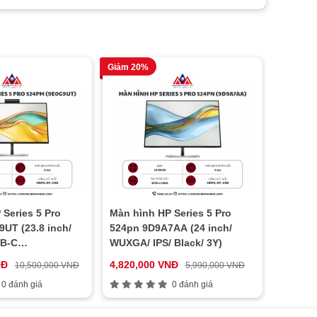
Giảm 20%
Series 5 Pro
Màn hình HP Series 5 Pro
UT (23.8 inch/
524pn 9D9A7AA (24 inch/
SB-C
WUXGA/ IPS/ Black/ 3Y)
/ Black/ 3Y)
NĐ
4,820,000 VNĐ
10,500,000 VNĐ
5,990,000 VNĐ
0 đánh giá
0 đánh giá