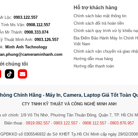
Hỗ trợ khách hàng
Chính sách bảo mật thông tin
 Mr Lộc:
0903.122.557
Chính sách đổi trả hoàn tiền
 Tính Ms Vân:
0908.112.557
Chính sách quy trình xử lý khiếu nạ
Án Mr Thành:
0908.333.074
Địa Điểm Bảo Hành Máy In Chính H
Kỹ Thuật Minh Anh:
0903.126.557
Việt Nam
ok:
Minh Anh Technology
Chính sách vận chuyển và giao nhậ
van.phung@cameraminhanh.com
Hướng dẫn mua hàng
ới chúng tôi
Hướng dẫn thanh toán
hòng Chính Hãng - Máy In, Camera, Laptop Giá Tốt Toàn 
CTY TNHH KỸ THUẬT VÀ CÔNG NGHỆ MINH ANH
ụ sở chính: 1/9 Võ Thị Nhờ, Phường Tân Thuận Đông, Quận 7, TP. Hồ Chí M
Điện thoại :
0919.092.557 - 0903.122.557 - 0908.112.557 - 0903.876.957
GPĐKKD số 0305546932 do Sở KHĐT Tp.Hồ Chí Minh cấp ngày 29/02/2008