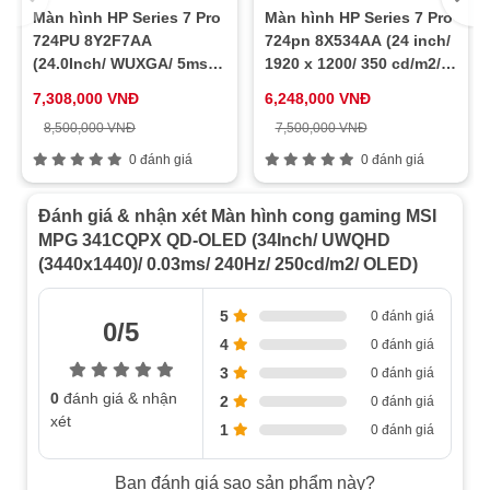
Màn hình HP Series 7 Pro
Màn hình HP Series 7 Pro
724PU 8Y2F7AA
724pn 8X534AA (24 inch/
(24.0Inch/ WUXGA/ 5ms/
1920 x 1200/ 350 cd/m2/
100HZ/ 350cd/m2/ IPS)
5ms/ 60Hz)
7,308,000 VNĐ
6,248,000 VNĐ
8,500,000 VNĐ
7,500,000 VNĐ
0 đánh giá
0 đánh giá
Đánh giá & nhận xét Màn hình cong gaming MSI
MPG 341CQPX QD-OLED (34Inch/ UWQHD
(3440x1440)/ 0.03ms/ 240Hz/ 250cd/m2/ OLED)
5
0 đánh giá
0/5
4
0 đánh giá
3
0 đánh giá
0
đánh giá & nhận
2
0 đánh giá
xét
1
0 đánh giá
Bạn đánh giá sao sản phẩm này?