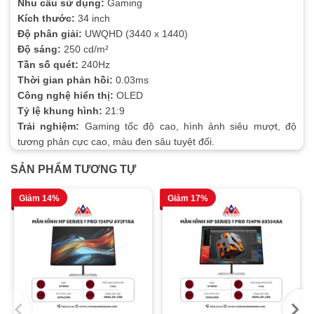
Nhu cầu sử dụng:
Gaming
Kích thước:
34 inch
Độ phân giải:
UWQHD (3440 x 1440)
Độ sáng:
250 cd/m²
Tần số quét:
240Hz
Thời gian phản hồi:
0.03ms
Công nghệ hiển thị:
OLED
Tỷ lệ khung hình:
21:9
Trải nghiệm:
Gaming tốc độ cao, hình ảnh siêu mượt, độ
tương phản cực cao, màu đen sâu tuyệt đối.
SẢN PHẨM TƯƠNG TỰ
Giảm 14%
Giảm 17%