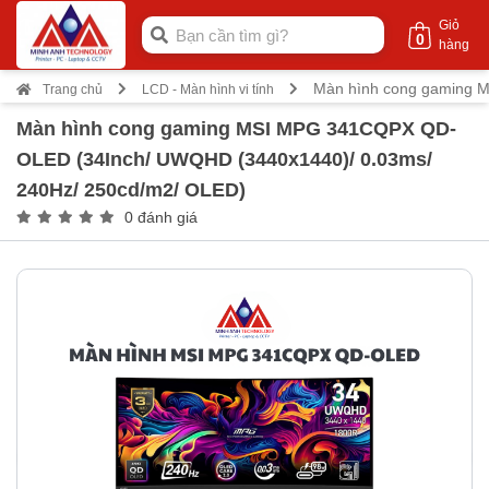
Giỏ
0
hàng
Màn hình cong gaming 
Trang chủ
LCD - Màn hình vi tính
Màn hình cong gaming MSI MPG 341CQPX QD-
OLED (34Inch/ UWQHD (3440x1440)/ 0.03ms/
240Hz/ 250cd/m2/ OLED)
0 đánh giá