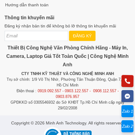
Hướng dẫn thanh toán
Thông tin khuyến mãi
Đăng ký nhận bản tin để không bỏ lỡ thông tin khuyến mãi
ĐĂNG KÝ
Thiết Bị Công Nghệ Văn Phòng Chính Hãng - Máy In,
Camera, Laptop Giá Tốt Toàn Quốc | Công Nghệ Minh
Anh
CTY TNHH KỸ THUẬT VÀ CÔNG NGHỆ MINH ANH
Trụ sở chính: 1/9 Võ Thị Nhờ, Phường Tân Thuận Đông, Quận 7, TP.
Hồ Chí Minh
Điện thoại :
0919.092.557 - 0903.122.557 - 0908.112.557 -
0903.876.957
GPĐKKD số 0305546932 do Sở KHĐT Tp.Hồ Chí Minh cấp ngày
29/02/2008
Zalo 1
​​​​​​Copyright © 2026 Minh Anh Technology. All rights reserved.
Zalo 2