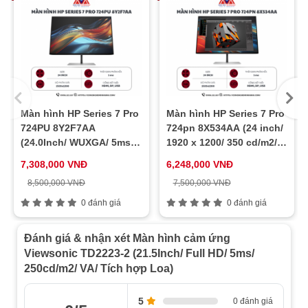
Màn hình HP Series 7 Pro
Màn hình HP Series 7 Pro
724PU 8Y2F7AA
724pn 8X534AA (24 inch/
(24.0Inch/ WUXGA/ 5ms/
1920 x 1200/ 350 cd/m2/
100HZ/ 350cd/m2/ IPS)
5ms/ 60Hz)
7,308,000 VNĐ
6,248,000 VNĐ
8,500,000 VNĐ
7,500,000 VNĐ
0 đánh giá
0 đánh giá
Đánh giá & nhận xét Màn hình cảm ứng
Viewsonic TD2223-2 (21.5Inch/ Full HD/ 5ms/
250cd/m2/ VA/ Tích hợp Loa)
5
0 đánh giá