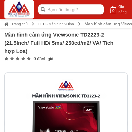
Giỏ
0
hàng
Màn hình cảm ứng Viewso
Trang chủ
LCD - Màn hình vi tính
Màn hình cảm ứng Viewsonic TD2223-2
(21.5Inch/ Full HD/ 5ms/ 250cd/m2/ VA/ Tích
hợp Loa)
0 đánh giá