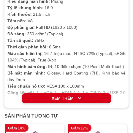
Kiểu dáng màn hình:
Phẳng
Tỷ lệ khung hình:
16:9
Kích thước:
21.5 inch
Tấm nền:
VA
Độ phân giải:
Full HD (1920 x 1080)
Độ sáng:
250 cd/m² (Typical)
Tần số quét:
75Hz
Thời gian phản hồi:
6.5ms
Màu sắc hiển thị:
16.7 triệu màu, NTSC 72% (Typical), sRGB
104% (Typical), True 8-bit
Màn hình cảm ứng:
IR, 10 điểm chạm (10-Point Multi-Touch)
Bề mặt màn hình:
Glossy, Hard Coating (7H), Kính bảo vệ
dày 2mm
Tiêu chuẩn hỗ trợ:
VESA 100 x 100mm
Cổng kết nối:
1 x VGA, 1 x HDMI 1.4, 1 x DVI-D, 2 x USB 2.0
XEM THÊM
Type-A, 1 x USB 2.0 Type-B, 1 x Audio In 3.5mm, 1 x Audio
Out 3.5mm
Phụ kiện đi kèm:
Dây nguồn, Cáp HDMI, Cáp USB A to B,
SẢN PHẨM TƯƠNG TỰ
Cáp Audio
Giảm 14%
Giảm 17%