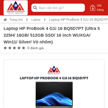
Giỏ
0
hàng
Laptop HP ProBook 4 G1i 16 BQ5D7PT 
Trang chủ
Laptop
Laptop HP ProBook 4 G1i 16 BQ5D7PT (Ultra 5
225H/ 16GB/ 512GB SSD/ 16 inch WUXGA/
Win11/ Silver/ Vỏ nhôm)
0 đánh giá