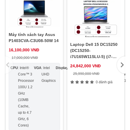
Máy tính xách tay Asus
P1403CVA-C3U08-50W 14
Laptop Dell 15 DC15250
16,100,000 VNĐ
(DC15250-
i7U165W11SLU-5) (i7-
17,000,000 VNĐ
1355U/ 16GB DDR5/
24,842,000 VNĐ
CPU
: Intel®
VGA
: Intel
Display
: 14.0
Ram
:
Ổ
: 512GB
OS
:
512GB SSD/ Intel UHD
25,990,000 VNĐ
Core™ 3
UHD
inch
DDR5
cứng
M.2
Win
Graphics/ 15.6″ FHD/
Windows 11 Home/
Processor
Graphics
FHD
8GB
2280
11 
0 đánh giá
Office/ 1Y/ Bạc)
100U 1.2
16:9,
NVMe™
GHz
Anti-
PCIe®
(10MB
glare,
4.0 SSD
Cache,
300
up to 4.7
nit,
GHz, 6
45%
Cores)
NTSC