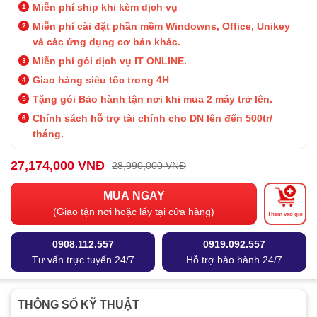
Miễn phí ship khi kèm dịch vụ
Miễn phí cài đặt phần mềm Windowns, Office, Unikey
và các ứng dụng cơ bản khác.
Miễn phí gói dịch vụ IT ONLINE.
Giao hàng siêu tốc trong 4H
Tặng gói Bảo hành
tận nơi khi mua 2 máy trở lên.
Chính sách hỗ trợ tài chính cho DN lên đến 500tr/
tháng.
27,174,000 VNĐ
28,990,000 VNĐ
MUA NGAY
(Giao tận nơi hoặc lấy tại cửa hàng)
Thêm vào giỏ
0908.112.557
0919.092.557
Tư vấn trực tuyến 24/7
Hỗ trợ bảo hành 24/7
THÔNG SỐ KỸ THUẬT