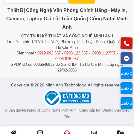
Thiết Bị Công Nghệ Văn Phòng Chính Hãng - Máy In,
Camera, Laptop Giá Tốt Toàn Quốc | Công Nghệ Minh
Anh
CTY TNHH KỸ THUẬT VÀ CÔNG NGHỆ MINH ANH
Trụ sở chính: 1/9 Võ Thị Nhờ, Phường Tân Thuận Đông, Quận 7, TP.
Hồ Chí Minh
Điện thoại :
0919.092.557 - 0903.122.557 - 0908.112.557 -
0903.876.957
GPĐKKD số 0305546932 do Sở KHĐT Tp.Hồ Chí Minh cấp ngày
29/02/2008
Zalo 1
​​​​​​Copyright © 2026 Minh Anh Technology. All rights reserved.
Zalo 2
Zalo 3
© Bản quyền thuộc về Công Nghệ Minh Anh | Cung cấp bởi
Quảng Cáo Siêu
Tốc