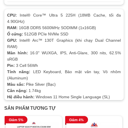
CPU:
Intel® Core™ Ultra 5 225H (18MB Cache, tối đa
4.90GHz)
RAM:
16GB DDR5 5600MHz SODIMM (1x16GB)
Ổ cứng:
512GB PCIe NVMe SSD
GPU:
Intel® Arc™ 130T Graphics (khi chạy Dual Channel
RAM)
Màn hình:
16.0" WUXGA, IPS, Anti-Glare, 300 nits, 62.5%
sRGB
Pin:
3 Cell 56Wh
Tính năng:
LED Keyboard, Bảo mật vân tay, Vỏ nhôm
(Aluminum)
Màu sắc:
Pike Silver (Bạc)
Cân nặng:
1.74kg
Hệ điều hành:
Windows 11 Home Single Language (SL)
SẢN PHẨM TƯƠNG TỰ
Giảm 5%
Giảm 4%