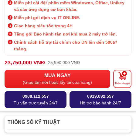
Miễn phí cài đặt phần mềm Windowns, Office, Unikey
và các ứng dụng cơ bản khác.
Miễn phí gói dịch vụ IT ONLINE.
Giao hàng siêu tốc trong 4H
Tặng gói Bảo hành
tận nơi khi mua 2 máy trở lên.
Chính sách hỗ trợ tài chính cho DN lên đến 500tr/
tháng.
23,750,000 VNĐ
25,990,000 VNĐ
MUA NGAY
(Giao tận nơi hoặc lấy tại cửa hàng)
Thêm vào giỏ
0908.112.557
0919.092.557
Tư vấn trực tuyến 24/7
Hỗ trợ bảo hành 24/7
THÔNG SỐ KỸ THUẬT