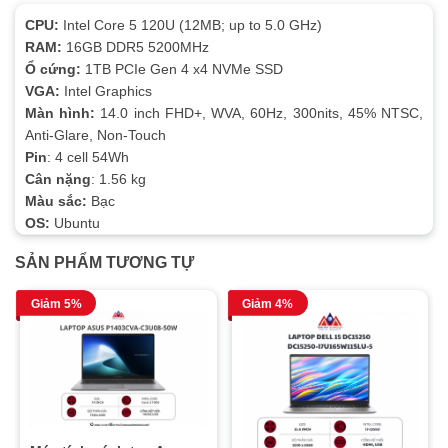
CPU:
Intel Core 5 120U (12MB; up to 5.0 GHz)
RAM:
16GB DDR5 5200MHz
Ổ cứng:
1TB PCIe Gen 4 x4 NVMe SSD
VGA:
Intel Graphics
Màn hình:
14.0 inch FHD+, WVA, 60Hz, 300nits, 45% NTSC,
Anti-Glare, Non-Touch
Pin
: 4 cell 54Wh
Cân nặng
: 1.56 kg
Màu sắc:
Bạc
OS:
Ubuntu
SẢN PHẨM TƯƠNG TỰ
Giảm 5%
Giảm 4%