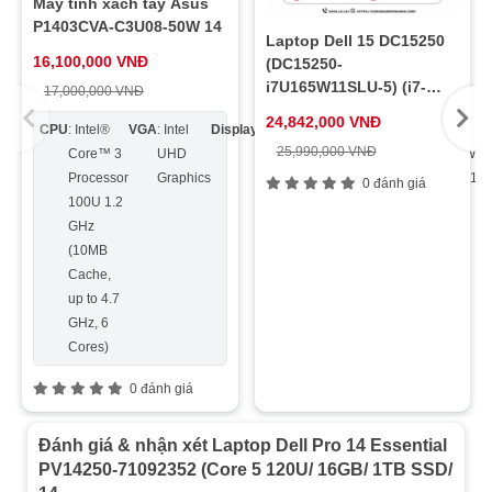
Máy tính xách tay Asus
P1403CVA-C3U08-50W 14
Laptop Dell 15 DC15250
16,100,000 VNĐ
(DC15250-
i7U165W11SLU-5) (i7-
17,000,000 VNĐ
1355U/ 16GB DDR5/
24,842,000 VNĐ
CPU
: Intel®
VGA
: Intel
Display
: 14.0
Ram
:
Ổ
: 512GB
OS
:
512GB SSD/ Intel UHD
25,990,000 VNĐ
Core™ 3
UHD
inch
DDR5
cứng
M.2
Win
Graphics/ 15.6″ FHD/
Windows 11 Home/
Processor
Graphics
FHD
8GB
2280
11 
0 đánh giá
Office/ 1Y/ Bạc)
100U 1.2
16:9,
NVMe™
GHz
Anti-
PCIe®
(10MB
glare,
4.0 SSD
Cache,
300
up to 4.7
nit,
GHz, 6
45%
Cores)
NTSC
0 đánh giá
Đánh giá & nhận xét Laptop Dell Pro 14 Essential
PV14250-71092352 (Core 5 120U/ 16GB/ 1TB SSD/