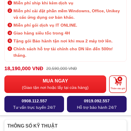
Miễn phí ship khi kèm dịch vụ
Miễn phí cài đặt phần mềm Windowns, Office, Unikey
và các ứng dụng cơ bản khác.
Miễn phí gói dịch vụ IT ONLINE.
Giao hàng siêu tốc trong 4H
Tặng gói Bảo hành
tận nơi khi mua 2 máy trở lên.
Chính sách hỗ trợ tài chính cho DN lên đến 500tr/
tháng.
18,190,000 VNĐ
20,590,000 VNĐ
MUA NGAY
(Giao tận nơi hoặc lấy tại cửa hàng)
Thêm vào giỏ
0908.112.557
0919.092.557
Tư vấn trực tuyến 24/7
Hỗ trợ bảo hành 24/7
THÔNG SỐ KỸ THUẬT