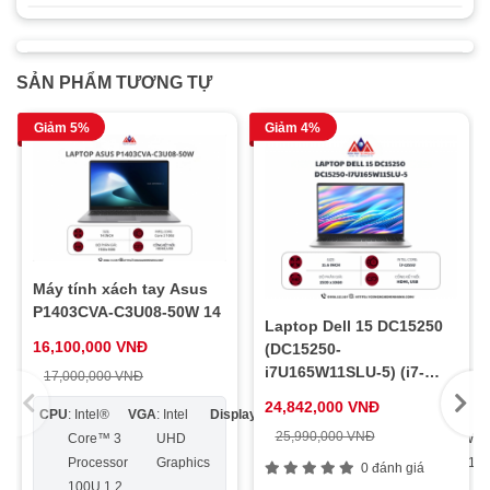
SẢN PHẨM TƯƠNG TỰ
Giảm 5%
Giảm 4%
Máy tính xách tay Asus
P1403CVA-C3U08-50W 14
Laptop Dell 15 DC15250
16,100,000 VNĐ
(DC15250-
i7U165W11SLU-5) (i7-
17,000,000 VNĐ
1355U/ 16GB DDR5/
24,842,000 VNĐ
CPU
: Intel®
VGA
: Intel
Display
: 14.0
Ram
:
Ổ
: 512GB
OS
:
512GB SSD/ Intel UHD
25,990,000 VNĐ
Core™ 3
UHD
inch
DDR5
cứng
M.2
Win
Graphics/ 15.6″ FHD/
Windows 11 Home/
Processor
Graphics
FHD
8GB
2280
11 
0 đánh giá
Office/ 1Y/ Bạc)
100U 1.2
16:9,
NVMe™