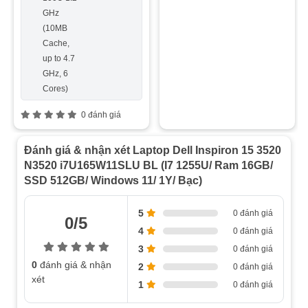
GHz
Anti-
PCIe®
(10MB
glare,
4.0 SSD
Cache,
300
up to 4.7
nit,
GHz, 6
45%
Cores)
NTSC
0 đánh giá
Đánh giá & nhận xét Laptop Dell Inspiron 15 3520
N3520 i7U165W11SLU BL (I7 1255U/ Ram 16GB/
SSD 512GB/ Windows 11/ 1Y/ Bạc)
5
0 đánh giá
0/5
4
0 đánh giá
3
0 đánh giá
0
đánh giá & nhận
2
0 đánh giá
xét
1
0 đánh giá