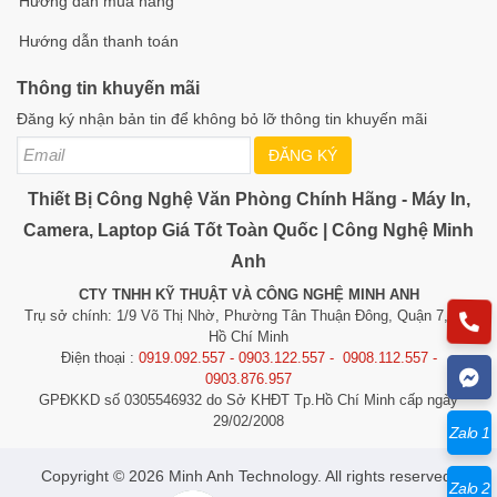
Hướng dẫn mua hàng
Hướng dẫn thanh toán
Thông tin khuyến mãi
Đăng ký nhận bản tin để không bỏ lỡ thông tin khuyến mãi
ĐĂNG KÝ
Thiết Bị Công Nghệ Văn Phòng Chính Hãng - Máy In,
Camera, Laptop Giá Tốt Toàn Quốc | Công Nghệ Minh
Anh
CTY TNHH KỸ THUẬT VÀ CÔNG NGHỆ MINH ANH
Trụ sở chính: 1/9 Võ Thị Nhờ, Phường Tân Thuận Đông, Quận 7, TP.
Hồ Chí Minh
Điện thoại :
0919.092.557 - 0903.122.557 - 0908.112.557 -
0903.876.957
GPĐKKD số 0305546932 do Sở KHĐT Tp.Hồ Chí Minh cấp ngày
29/02/2008
Zalo 1
​​​​​​Copyright © 2026 Minh Anh Technology. All rights reserved.
Zalo 2