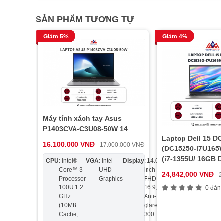
SẢN PHẨM TƯƠNG TỰ
Giảm 5%
Giảm 4%
Máy tính xách tay Asus
P1403CVA-C3U08-50W 14
Laptop Dell 15 D
16,100,000 VNĐ
17,000,000 VNĐ
(DC15250-i7U165
(i7-1355U/ 16GB
CPU
: Intel®
VGA
: Intel
Display
: 14.0
Ram
:
Ổ
: 512
SSD/ Intel UHD G
Core™ 3
UHD
inch
DDR5
cứng
M.2
24,842,000 VNĐ
Processor
Graphics
FHD
8GB
2280
15.6″ FHD/ Wind
100U 1.2
16:9,
NVM
0 đán
Office/ 1Y/ Bạc)
GHz
Anti-
PCIe
(10MB
glare,
4.0 
Cache,
300