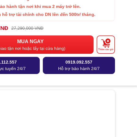
Bảo hành
tận nơi khi mua 2 máy trở lên.
 hỗ trợ tài chính cho DN lên đến 500tr/ tháng.
VNĐ
27,290,000 VNĐ
MUA NGAY
iao tận nơi hoặc lấy tại cửa hàng)
Thêm vào giỏ
.112.557
0919.092.557
ực tuyến 24/7
Hỗ trợ bảo hành 24/7