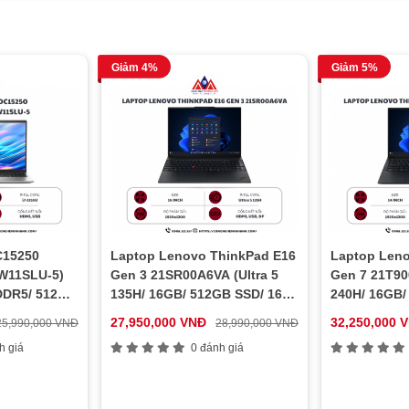
Giảm 4%
Giảm 5%
C15250
Laptop Lenovo ThinkPad E16
Laptop Leno
W11SLU-5)
Gen 3 21SR00A6VA (Ultra 5
Gen 7 21T90
 DDR5/ 512GB
135H/ 16GB/ 512GB SSD/ 16
240H/ 16GB/
GB
OS
:
raphics/
inch WUXGA/ NoOS/ Black/ Vỏ
inch WUXGA/
Windows
27,950,000 VNĐ
32,250,000 
25,990,000 VNĐ
28,990,000 VNĐ
11 Home
ows 11 Home/
nhôm/ 2Y)
nhôm/ 2Y)
e™
h giá
0 đánh giá
®
SSD