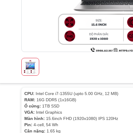
CPU:
Intel Core i7-1355U (upto 5.00 GHz, 12 MB)
RAM:
16G DDR5 (1x16GB)
Ổ cứng:
1TB SSD
VGA:
Intel Graphics
Màn hình:
15.6inch FHD (1920x1080) IPS 120Hz
Pin:
4-cell, 54 Wh
Cân nặng:
1.65 kg