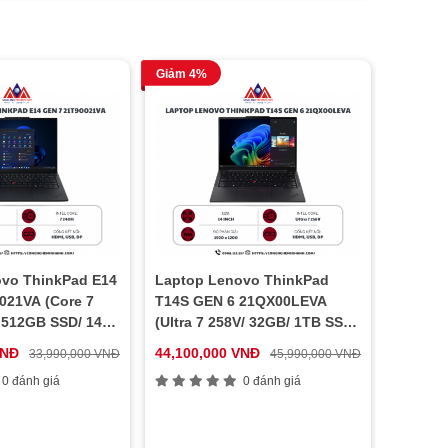
Giảm 4%
vo ThinkPad E14
Laptop Lenovo ThinkPad
021VA (Core 7
T14S GEN 6 21QX00LEVA
 512GB SSD/ 14
(Ultra 7 258V/ 32GB/ 1TB SSD/
 NoOS/ Black/ Vỏ
14 inch WUXGA/ NoOS/ Black/
VNĐ
44,100,000 VNĐ
33,990,000 VNĐ
45,990,000 VNĐ
Carbon/ 3Y)
0 đánh giá
0 đánh giá