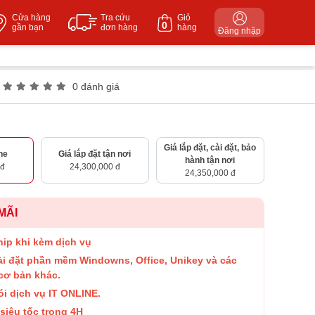
Cửa hàng
Tra cứu
Giỏ
0
gần bạn
đơn hàng
hàng
Đăng nhập
0 đánh giá
Giá lắp đặt, cài đặt, bảo
ne
Giá lắp đặt tận nơi
hành tận nơi
 đ
24,300,000 đ
24,350,000 đ
MÃI
hip khi kèm dịch vụ
ài đặt phần mềm Windowns, Office, Unikey và các
cơ bản khác.
ói dịch vụ IT ONLINE.
siêu tốc trong 4H