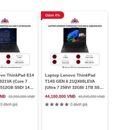
Giảm 4%
vo ThinkPad E14
Laptop Lenovo ThinkPad
021VA (Core 7
T14S GEN 6 21QX00LEVA
 512GB SSD/ 14
(Ultra 7 258V/ 32GB/ 1TB SSD/
 NoOS/ Black/ Vỏ
14 inch WUXGA/ NoOS/ Black/
VNĐ
44,100,000 VNĐ
33,990,000 VNĐ
45,990,000 VNĐ
Carbon/ 3Y)
0 đánh giá
0 đánh giá