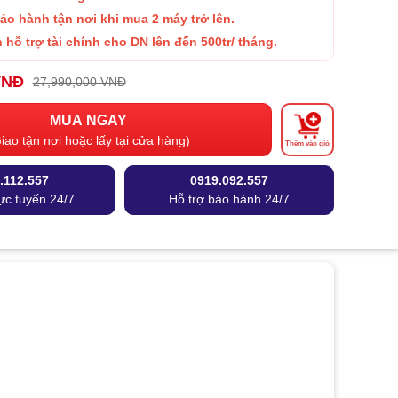
Bảo hành
tận nơi khi mua 2 máy trở lên.
 hỗ trợ tài chính cho DN lên đến 500tr/ tháng.
VNĐ
27,990,000 VNĐ
MUA NGAY
iao tận nơi hoặc lấy tại cửa hàng)
Thêm vào giỏ
.112.557
0919.092.557
ực tuyến 24/7
Hỗ trợ bảo hành 24/7