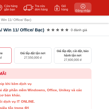
Cửa hàng
Tra cứu
Giỏ
0
gần bạn
đơn hàng
hàng
Đăng nhập
in 11/ Office/ Bạc)
Win 11/ Office/ Bạc)
0 đánh giá
Giá lắp đặt, cài đặt, bảo
ne
Giá lắp đặt tận nơi
hành tận nơi
 đ
27,550,000 đ
27,600,000 đ
MÃI
hip khi kèm dịch vụ
ài đặt phần mềm Windowns, Office, Unikey và các
cơ bản khác.
ói dịch vụ IT ONLINE.
siêu tốc trong 4H