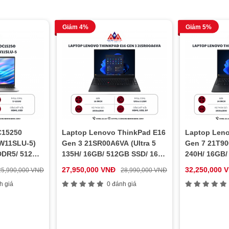
Giảm 4%
Giảm 5%
C15250
Laptop Lenovo ThinkPad E16
Laptop Leno
W11SLU-5)
Gen 3 21SR00A6VA (Ultra 5
Gen 7 21T90
 DDR5/ 512GB
135H/ 16GB/ 512GB SSD/ 16
240H/ 16GB/
GB
OS
:
raphics/
inch WUXGA/ NoOS/ Black/ Vỏ
inch WUXGA/
Windows
27,950,000 VNĐ
32,250,000 
25,990,000 VNĐ
28,990,000 VNĐ
11 Home
ows 11 Home/
nhôm/ 2Y)
nhôm/ 2Y)
e™
h giá
0 đánh giá
®
SSD