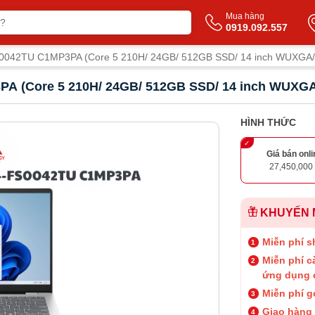
Mua hàng
0919.092.557
0042TU C1MP3PA (Core 5 210H/ 24GB/ 512GB SSD/ 14 inch WUXGA/ W
A (Core 5 210H/ 24GB/ 512GB SSD/ 14 inch WUXGA/ 
HÌNH THỨC
Giá bán onli
27,450,000
KHUYẾN 
Miễn phí s
Miễn phí c
ứng dụng 
Miễn phí g
Giao hàng 