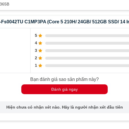
M365B
-Fs0042TU C1MP3PA (Core 5 210H/ 24GB/ 512GB SSD/ 14 In
5
4
3
2
1
Bạn đánh giá sao sản phẩm này?
Đánh giá ngay
Hiện chưa có nhận xét nào. Hãy là người nhận xét đầu tiên