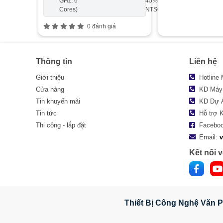
GHz, 6
45%
Cores)
NTSC
0 đánh giá
Thông tin
Liên hệ
Giới thiệu
Hotline
Cửa hàng
KD Máy
Tin khuyến mãi
KD Dự 
Tin tức
Hỗ trợ 
Thi công - lắp đặt
Facebo
Email:
Kết nối v
Thiết Bị Công Nghệ Văn P