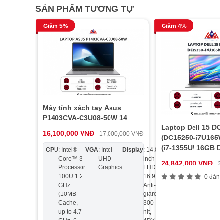
SẢN PHẨM TƯƠNG TỰ
Giảm 5%
Giảm 4%
Máy tính xách tay Asus
P1403CVA-C3U08-50W 14
Laptop Dell 15 D
16,100,000 VNĐ
17,000,000 VNĐ
(DC15250-i7U165
(i7-1355U/ 16GB
CPU
: Intel®
VGA
: Intel
Display
: 14.0
Ram
:
Ổ
: 512
SSD/ Intel UHD G
Core™ 3
UHD
inch
DDR5
cứng
M.2
24,842,000 VNĐ
Processor
Graphics
FHD
8GB
2280
15.6″ FHD/ Wind
100U 1.2
16:9,
NVM
0 đán
Office/ 1Y/ Bạc)
GHz
Anti-
PCIe
(10MB
glare,
4.0 
Cache,
300
up to 4.7
nit,