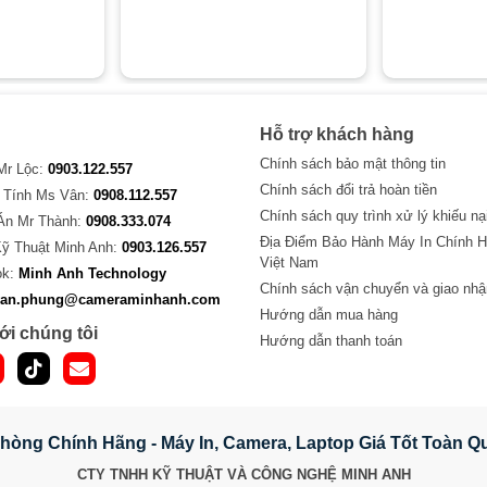
Hỗ trợ khách hàng
Chính sách bảo mật thông tin
 Mr Lộc:
0903.122.557
Chính sách đổi trả hoàn tiền
 Tính Ms Vân:
0908.112.557
Chính sách quy trình xử lý khiếu nạ
Án Mr Thành:
0908.333.074
Địa Điểm Bảo Hành Máy In Chính H
Kỹ Thuật Minh Anh:
0903.126.557
Việt Nam
ok:
Minh Anh Technology
Chính sách vận chuyển và giao nhậ
van.phung@cameraminhanh.com
Hướng dẫn mua hàng
ới chúng tôi
Hướng dẫn thanh toán
hòng Chính Hãng - Máy In, Camera, Laptop Giá Tốt Toàn 
CTY TNHH KỸ THUẬT VÀ CÔNG NGHỆ MINH ANH