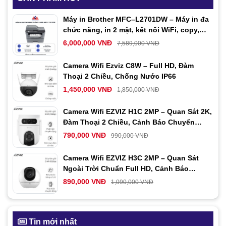
Máy in Brother MFC–L2701DW – Máy in đa
chức năng, in 2 mặt, kết nối WiFi, copy,
scan, fax
6,000,000 VNĐ
7,589,000 VNĐ
Camera Wifi Ezviz C8W – Full HD, Đàm
Thoại 2 Chiều, Chống Nước IP66
1,450,000 VNĐ
1,850,000 VNĐ
Camera Wifi EZVIZ H1C 2MP – Quan Sát 2K,
Đàm Thoại 2 Chiều, Cảnh Báo Chuyển
Động Thông Minh
790,000 VNĐ
990,000 VNĐ
Camera Wifi EZVIZ H3C 2MP – Quan Sát
Ngoài Trời Chuẩn Full HD, Cảnh Báo
Chuyển Động, Đàm Thoại Hai Chiều
890,000 VNĐ
1,090,000 VNĐ
Tin mới nhất