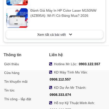
Đánh Giá Máy In HP Color Laser M150NW
(4ZB95A): Wi-Fi Có Đáng Mua? 2026
Xem tất cả bài viết
Thông tin
Liên hệ
Giới thiệu
Hotline Mr Lộc:
0903.122.557
KD Máy Tính Ms Vân:
Cửa hàng
0908.112.557
Tin khuyến mãi
KD Dự Án Mr Thành:
Tin tức
0908.333.074
Thi công - lắp đặt
Hỗ trợ Kỹ Thuật Minh Anh: