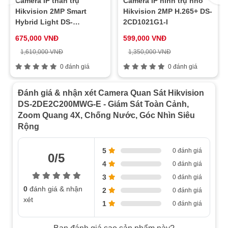
Camera IP thân trụ
Camera IP hình trụ nhỏ
Hikvision 2MP Smart
Hikvision 2MP H.265+ DS-
ONVIF (Profile S, G, T), ISAPI, SDK,
API
Hybrid Light DS-
2CD1021G1-I
ISUP
2CD1021G2-LIU
675,000 VNĐ
599,000 VNĐ
Chống ngược
WDR kỹ thuật số
1,610,000 VNĐ
1,350,000 VNĐ
sáng (WDR)
0 đánh giá
0 đánh giá
Tăng cường
BLC, HLC, 3D DNR
hình ảnh
Đánh giá & nhận xét Camera Quan Sát Hikvision
Điều chỉnh độ bão hòa, độ sáng, độ
Cài đặt hình
DS-2DE2C200MWG-E - Giám Sát Toàn Cảnh,
tương phản và độ sắc nét qua phần
ảnh
Zoom Quang 4X, Chống Nước, Góc Nhìn Siêu
mềm khách hoặc trình duyệt web
Rộng
Giao diện
1 cổng RJ45 tự điều chỉnh 10M/100M
Ethernet
5
0 đánh giá
0/5
Khe cắm thẻ nhớ tích hợp, hỗ trợ thẻ
4
0 đánh giá
Lưu trữ trên
microSD/microSDHC/microSDXC, tối đa
3
0 đánh giá
thẻ
512 GB
0
đánh giá & nhận
2
0 đánh giá
xét
Micro tích
1
0 đánh giá
Có
hợp