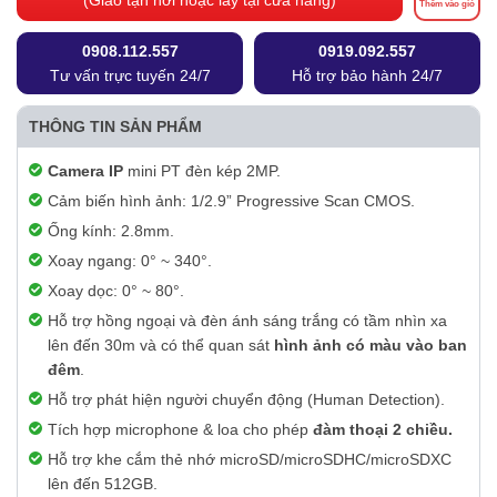
(Giao tận nơi hoặc lấy tại cửa hàng)
Thêm vào giỏ
0908.112.557
0919.092.557
Tư vấn trực tuyến 24/7
Hỗ trợ bảo hành 24/7
THÔNG TIN SẢN PHẨM
Camera IP
mini PT đèn kép 2MP.
Cảm biến hình ảnh: 1/2.9” Progressive Scan CMOS.
Ống kính: 2.8mm.
Xoay ngang: 0° ~ 340°.
Xoay dọc: 0° ~ 80°.
Hỗ trợ hồng ngoại và đèn ánh sáng trắng có tầm nhìn xa
lên đến 30m và có thể quan sát
hình ảnh có màu vào ban
đêm
.
Hỗ trợ phát hiện người chuyển động (Human Detection).
Tích hợp microphone & loa cho phép
đàm thoại 2 chiều.
Hỗ trợ khe cắm thẻ nhớ microSD/microSDHC/microSDXC
lên đến 512GB.