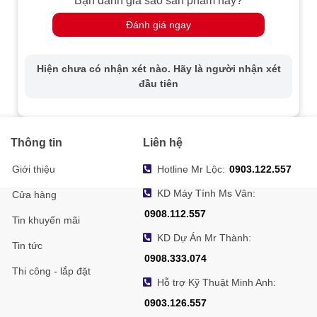
Bạn đánh giá sao sản phẩm này?
Loa tích hợp
Có
Phát hiện chuyển động (hỗ trợ kích hoạt
Đánh giá ngay
Sự kiện thông
báo động theo đối tượng mục tiêu cụ thể
minh
như con người), báo động giả mạo
Hiện chưa có nhận xét nào. Hãy là người nhận xét
video, sự cố
đầu tiên
Tải lên FTP/thẻ nhớ, thông báo trung
Kết nối thông
tâm giám sát, gửi email, kích hoạt chụp
minh
ảnh, cảnh báo âm thanh, theo dõi tự
động lite
Thông tin
Liên hệ
Chức năng
Gương lật, bảo vệ mật khẩu, dấu vết
Giới thiệu
Hotline Mr Lộc:
0903.122.557
chung
bản quyền (watermark)
KD Máy Tính Ms Vân:
Cửa hàng
Nguồn điện
12VDC, PoE
0908.112.557
Tin khuyến mãi
Chất liệu
Nhựa
KD Dự Án Mr Thành:
Tin tức
Điều kiện
-10°C đến 40°C
0908.333.074
hoạt động
Thi công - lắp đặt
Hỗ trợ Kỹ Thuật Minh Anh:
Bảo vệ
IP66 (Chống bụi và nước)
0903.126.557
Kích thước
163.9 mm × 185.8 mm × 131.9 mm